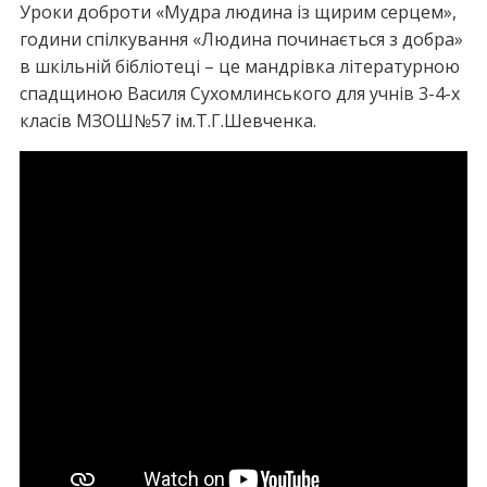
Уроки доброти «Мудра людина із щирим серцем»,
години спілкування «Людина починається з добра»
в шкільній бібліотеці – це мандрівка літературною
спадщиною Василя Сухомлинського для учнів 3-4-х
класів МЗОШ№57 ім.Т.Г.Шевченка.