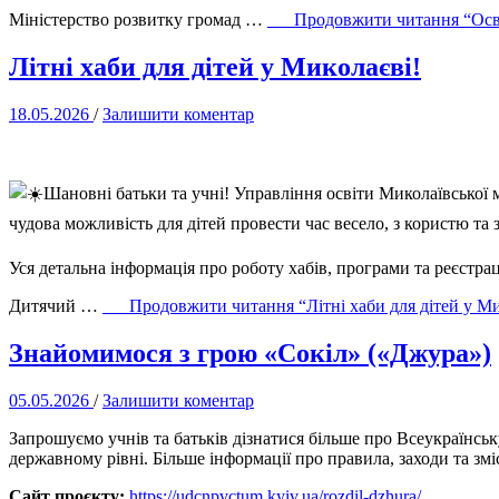
Міністерство розвитку громад …
Продовжити читання
“Осв
Літні хаби для дітей у Миколаєві!
18.05.2026
/
Залишити коментар
Шановні батьки та учні! Управління освіти Миколаївської м
чудова можливість для дітей провести час весело, з користю та
Уся детальна інформація про роботу хабів, програми та реєстра
Дитячий …
Продовжити читання
“Літні хаби для дітей у М
Знайомимося з грою «Сокіл» («Джура»)
05.05.2026
/
Залишити коментар
Запрошуємо учнів та батьків дізнатися більше про Всеукраїнсь
державному рівні. Більше інформації про правила, заходи та зм
Сайт проєкту:
https://udcnpvctum.kyiv.ua/rozdil-dzhura/