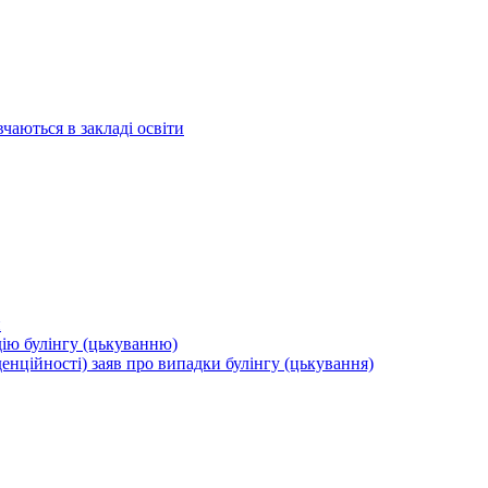
вчаються в закладі освіти
и
дію булінгу (цькуванню)
енційності) заяв про випадки булінгу (цькування)