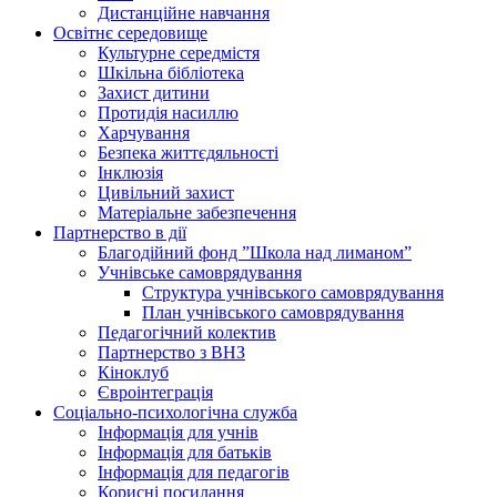
Дистанційне навчання
Освітнє середовище
Культурне середмістя
Шкільна бібліотека
Захист дитини
Протидія насиллю
Харчування
Безпека життєдяльності
Інклюзія
Цивільний захист
Матеріальне забезпечення
Партнерство в дії
Благодійний фонд ”Школа над лиманом”
Учнівське самоврядування
Структура учнiвського самоврядування
План учнiвського самоврядування
Педагогічний колектив
Партнерство з ВНЗ
Кіноклуб
Євроінтеграція
Соціально-психологічна служба
Інформація для учнів
Інформація для батьків
Інформація для педагогів
Корисні посилання