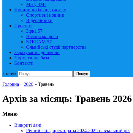
Ми у ЗМІ
Новини шкільного життя
Спортивні новини
Відеолінійки
Проєкти
Зірка 57
Намивські роси
STREAM 57
Ольвійські студії партнерства
Зарахування до школи
Нормативна база
Контакти
Пошук
Пошук
Головна
»
2026
»
Травень
Архів за місяць:
Травень 2026
Меню
Відкриті дані
Річний звіт директора за 2024-2025 навчальний рік