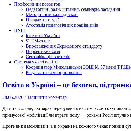
Професійний розвиток
Педагогічні ради, читання, семінари, засідання
Методичний калейдоскоп
Предметні студії
Атестація педагогічних працівників
НУШ
Інтелект України
STEM-освіта
Впровадження Державного стандарту
Нормативна база
Сертифікація вчителів
Система якості освіти
Координатор Миколаївської ЗОШ № 57 імені Т.Г.Шевч
Результати самооцінювання
Освіта в Україні – це безпека, підтримк
28.05.2026
/
Залишити коментар
Діти та молодь, які зараз перебувають на тимчасово окуповани
примусової мобілізації чи втрати дому — роками Росія штучно 
Проте виїзд можливий, а в Україні на кожного чекає повний суп