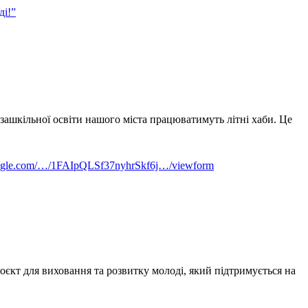
ді!”
позашкільної освіти нашого міста працюватимуть літні хаби. Це
google.com/…/1FAIpQLSf37nyhrSkf6j…/viewform
оєкт для виховання та розвитку молоді, який підтримується на