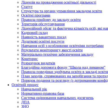
Ліцензія на провадження освітньої діяльності
Статут
Структура та органи управління закладом освіти
Освiтнi програми
Правила прийому до закладу освіти
Територiя обслуговування
Ліцензійний обсяг та фактична кількість осіб, які на
Кадровий склад
Наявність вакантних посад
Додатковi освiтнi послуги
Навчання осіб з особливими освітніми потребами
Результати моніторингу якості освіти
Матеріально-технічне забезпечення закладу
Кошторис
Розрахунок видатків
Благодійна допомога фонду “Школа над лиманом”
Правила поведінки здобувача освіти в закладі освіт
План заходів, спрямованих на запобігання та проти
Порядок подання та розгляду (з дотриманням конфід
Освітній процес
Навчальний рік
Нормативно-правова база
Система оцінювання навчальних досягнень
ДПА
ЗНО