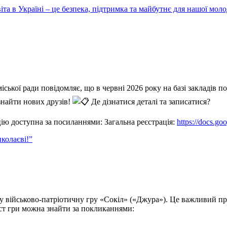
іта в Україні – це безпека, підтримка та майбутнє для нашої моло
іської ради повідомляє, що в червні 2026 року на базі закладів 
 знайти нових друзів!
Де дізнатися деталі та записатися?
цію доступна за посиланнями: Загальна реєстрація:
https://docs.
иколаєві!”
ку військово-патріотичну гру «Сокіл» («Джура»). Це важливий пр
іст гри можна знайти за покликаннями: