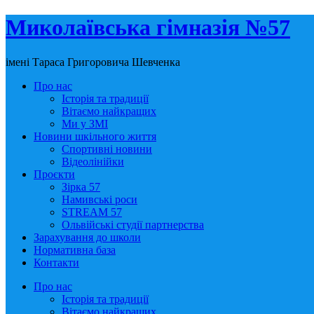
Миколаївська гімназія №57
імені Тараса Григоровича Шевченка
Про нас
Історія та традиції
Вітаємо найкращих
Ми у ЗМІ
Новини шкільного життя
Спортивні новини
Відеолінійки
Проєкти
Зірка 57
Намивські роси
STREAM 57
Ольвійські студії партнерства
Зарахування до школи
Нормативна база
Контакти
Про нас
Історія та традиції
Вітаємо найкращих