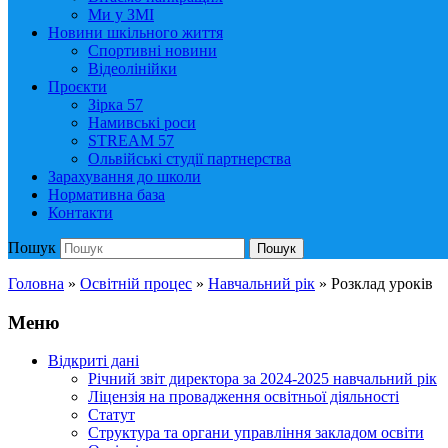
Ми у ЗМІ
Новини шкільного життя
Спортивні новини
Відеолінійки
Проєкти
Зірка 57
Намивські роси
STREAM 57
Ольвійські студії партнерства
Зарахування до школи
Нормативна база
Контакти
Пошук
Пошук
Головна
»
Освітній процес
»
Навчальний рік
»
Розклад уроків
Меню
Відкриті дані
Річний звіт директора за 2024-2025 навчальний рік
Ліцензія на провадження освітньої діяльності
Статут
Структура та органи управління закладом освіти