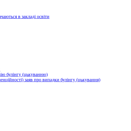
вчаються в закладі освіти
и
дію булінгу (цькуванню)
енційності) заяв про випадки булінгу (цькування)