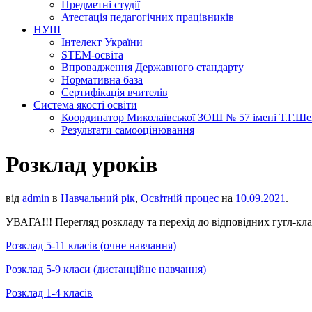
Предметні студії
Атестація педагогічних працівників
НУШ
Інтелект України
STEM-освіта
Впровадження Державного стандарту
Нормативна база
Сертифікація вчителів
Система якості освіти
Координатор Миколаївської ЗОШ № 57 імені Т.Г.Шевч
Результати самооцінювання
Розклад уроків
від
admin
в
Навчальний рік
,
Освітній процес
на
10.09.2021
.
УВАГА!!! Перегляд розкладу та перехід до відповідних гугл-кл
Розклад 5-11 класів (очне навчання)
Розклад 5-9 класи (дистанційне навчання)
Розклад 1-4 класів