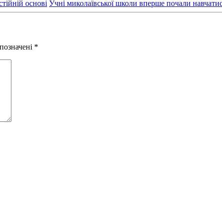
тійній основі
Учні миколаївської школи вперше почали навчатис
 позначені
*