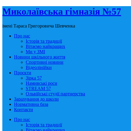
Миколаївська гімназія №57
імені Тараса Григоровича Шевченка
Про нас
Історія та традиції
Вітаємо найкращих
Ми у ЗМІ
Новини шкільного життя
Спортивні новини
Відеолінійки
Проєкти
Зірка 57
Намивські роси
STREAM 57
Ольвійські студії партнерства
Зарахування до школи
Нормативна база
Контакти
Про нас
Історія та традиції
Вітаємо найкращих