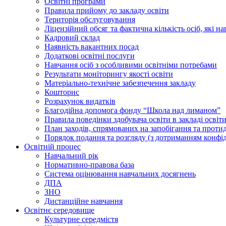
Освiтнi програми
Правила прийому до закладу освіти
Територiя обслуговування
Ліцензійний обсяг та фактична кількість осіб, які на
Кадровий склад
Наявність вакантних посад
Додатковi освiтнi послуги
Навчання осіб з особливими освітніми потребами
Результати моніторингу якості освіти
Матеріально-технічне забезпечення закладу
Кошторис
Розрахунок видатків
Благодійна допомога фонду “Школа над лиманом”
Правила поведінки здобувача освіти в закладі освіт
План заходів, спрямованих на запобігання та проти
Порядок подання та розгляду (з дотриманням конфід
Освітній процес
Навчальний рік
Нормативно-правова база
Система оцінювання навчальних досягнень
ДПА
ЗНО
Дистанційне навчання
Освітнє середовище
Культурне середмістя