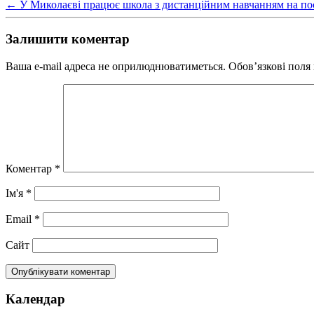
←
У Миколаєві працює школа з дистанційним навчанням на пос
Залишити коментар
Ваша e-mail адреса не оприлюднюватиметься.
Обов’язкові поля
Коментар
*
Ім'я
*
Email
*
Сайт
Календар