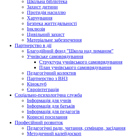
Шкільна бібліотека
Захист дитини
Протидія насиллю
Харчування
Безпека життєдяльності
Інклюзія
Цивільний захист
Матеріальне забезпечення
Партнерство в дії
Благодійний фонд ”Школа над лиманом”
Учнівське самоврядування
Структура учнiвського самоврядування
План учнiвського самоврядування
Педагогічний колектив
Партнерство з ВНЗ
Кіноклуб
Євроінтеграція
Соціально-психологічна служба
Інформація для учнів
Інформація для батьків
Інформація для педагогів
Корисні посилання
Професійний розвиток
Педагогічні ради, читання, семінари, засідання
Методичний калейдоскоп