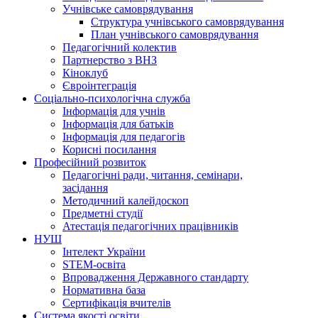
Учнівське самоврядування
Структура учнiвського самоврядування
План учнiвського самоврядування
Педагогічний колектив
Партнерство з ВНЗ
Кіноклуб
Євроінтеграція
Соціально-психологічна служба
Інформація для учнів
Інформація для батьків
Інформація для педагогів
Корисні посилання
Професійний розвиток
Педагогічні ради, читання, семінари,
засідання
Методичний калейдоскоп
Предметні студії
Атестація педагогічних працівників
НУШ
Інтелект України
STEM-освіта
Впровадження Державного стандарту
Нормативна база
Сертифікація вчителів
Система якості освіти