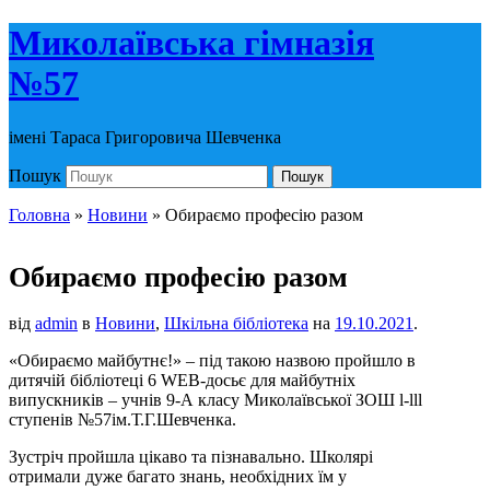
Миколаївська гімназія
№57
імені Тараса Григоровича Шевченка
Пошук
Пошук
Головна
»
Новини
»
Обираємо професію разом
Обираємо професію разом
від
admin
в
Новини
,
Шкільна бібліотека
на
19.10.2021
.
«Обираємо майбутнє!» – під такою назвою пройшло в
дитячій бібліотеці 6 WEB-досьє для майбутніх
випускників – учнів 9-А класу Миколаївської ЗОШ l-lll
ступенів №57ім.Т.Г.Шевченка.
Зустріч пройшла цікаво та пізнавально. Школярі
отримали дуже багато знань, необхідних їм у