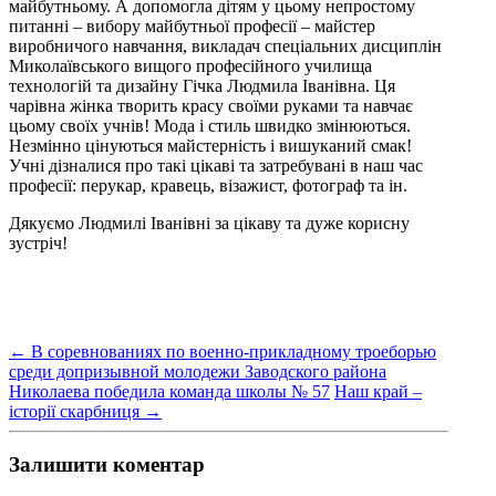
майбутньому. А допомогла дітям у цьому непростому
питанні – вибору майбутньої професії – майстер
виробничого навчання, викладач спеціальних дисциплін
Миколаївського вищого професійного училища
технологій та дизайну Гічка Людмила Іванівна. Ця
чарівна жінка творить красу своїми руками та навчає
цьому своїх учнів! Мода і стиль швидко змінюються.
Незмінно цінуються майстерність і вишуканий смак!
Учні дізналися про такі цікаві та затребувані в наш час
професії: перукар, кравець, візажист, фотограф та ін.
Дякуємо Людмилі Іванівні за цікаву та дуже корисну
зустріч!
←
В соревнованиях по военно-прикладному троеборью
среди допризывной молодежи Заводского района
Николаева победила команда школы № 57
Наш край –
історії скарбниця
→
Залишити коментар