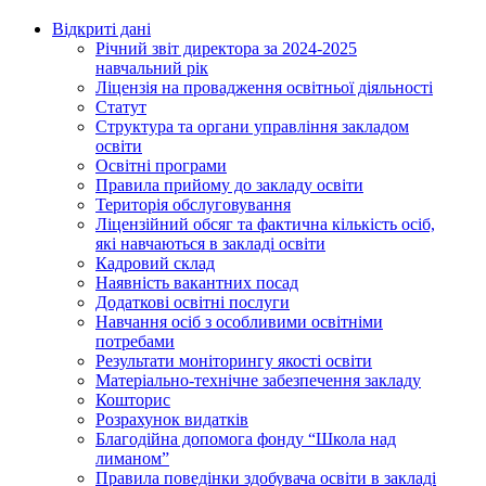
Відкриті дані
Річний звіт директора за 2024-2025
навчальний рік
Ліцензія на провадження освітньої діяльності
Статут
Структура та органи управління закладом
освіти
Освiтнi програми
Правила прийому до закладу освіти
Територiя обслуговування
Ліцензійний обсяг та фактична кількість осіб,
які навчаються в закладі освіти
Кадровий склад
Наявність вакантних посад
Додатковi освiтнi послуги
Навчання осіб з особливими освітніми
потребами
Результати моніторингу якості освіти
Матеріально-технічне забезпечення закладу
Кошторис
Розрахунок видатків
Благодійна допомога фонду “Школа над
лиманом”
Правила поведінки здобувача освіти в закладі