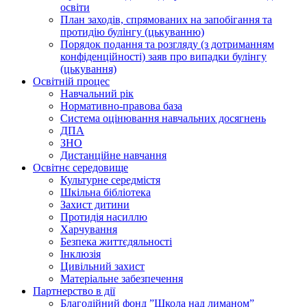
освіти
План заходів, спрямованих на запобігання та
протидію булінгу (цькуванню)
Порядок подання та розгляду (з дотриманням
конфіденційності) заяв про випадки булінгу
(цькування)
Освітній процес
Навчальний рік
Нормативно-правова база
Система оцінювання навчальних досягнень
ДПА
ЗНО
Дистанційне навчання
Освітнє середовище
Культурне середмістя
Шкільна бібліотека
Захист дитини
Протидія насиллю
Харчування
Безпека життєдяльності
Інклюзія
Цивільний захист
Матеріальне забезпечення
Партнерство в дії
Благодійний фонд ”Школа над лиманом”