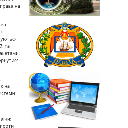
 права на
ава
і
вуються
й, та
ракетами,
ернутися
,
ак на
системи
аїни;
 проти