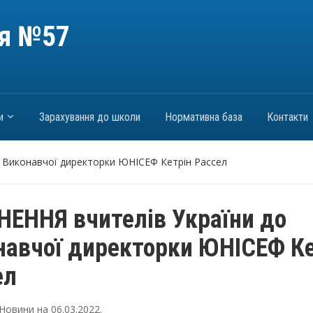
ія №57
и
Зарахування до школи
Нормативна база
Контакти
 Виконавчої директорки ЮНІСЕФ Кетрін Рассел
НЕННЯ вчителів України до
навчої директорки ЮНІСЕФ Ке
ел
Новини
на
06.03.2022
.