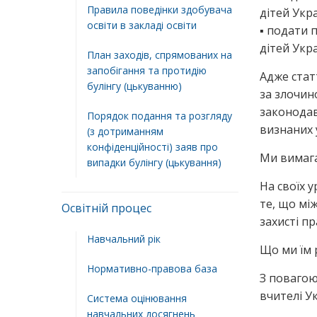
Правила поведінки здобувача
дітей Укра
освіти в закладі освіти
▪ подати 
дітей Укра
План заходів, спрямованих на
запобігання та протидію
Адже стат
булінгу (цькуванню)
за злочин
законодав
Порядок подання та розгляду
визнаних у
(з дотриманням
конфіденційності) заяв про
Ми вимага
випадки булінгу (цькування)
На своїх 
те, що мі
Освітній процес
захисті п
Навчальний рік
Що ми їм 
Нормативно-правова база
З повагою
вчителі У
Система оцінювання
навчальних досягнень