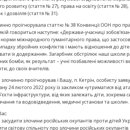
о розвитку (стаття № 27), права на освіту (стаття № 28),
 і дозвілля (стаття № 31).
чинно проігнорувала статтю № 38 Конвенції ООН про пр
 якій говориться наступне: «Держави-учасниці зобов’язан
норми міжнародного гуманітарного права, що застосо
випадку збройних конфліктів і мають відношення до діте
вати їх додержання». Загарбник обстрілює наші школи 
 них бомби, як результат – учні позбавлені можливості в
рти, до своїх вчителів.
злочинно проігнорував і Вашу, п. Кетрін, особисту заяву
ану 24 лютого 2022 року із закликом «утриматися від ат
б’єкти інфраструктури, від яких залежать діти, зокрема 
чання та водовідведення, медичні установи та школи».
ас:
о засудити злочини російських окупантів проти дітей Укр
ити світову спільноту про злочини російських окупантів