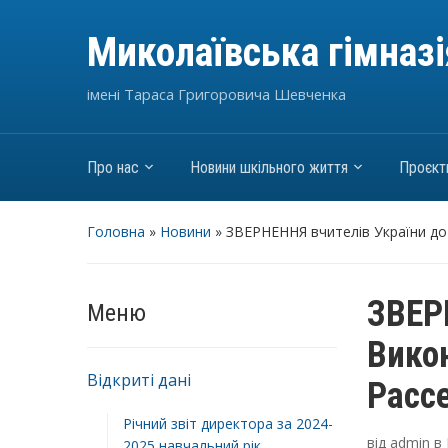
Миколаївська гімназ
імені Тараса Григоровича Шевченка
Про нас
Новини шкільного життя
Проєкт
Головна
»
Новини
»
ЗВЕРНЕННЯ вчителів України до
ЗВЕР
Меню
Вико
Відкриті дані
Расс
Річний звіт директора за 2024-
від
admin
в
2025 навчальний рік