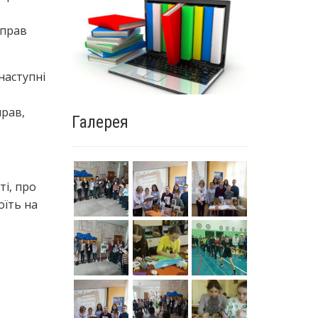
 прав
наступні
прав,
Галерея
ті, про
оїть на