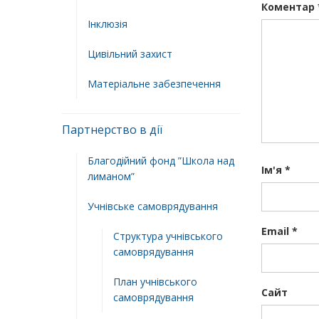
Коментар
Інклюзія
Цивільний захист
Матеріальне забезпечення
Партнерство в дії
Благодійний фонд ”Школа над
Ім'я
*
лиманом”
Учнівське самоврядування
Email
*
Структура учнiвського
самоврядування
План учнiвського
Сайт
самоврядування