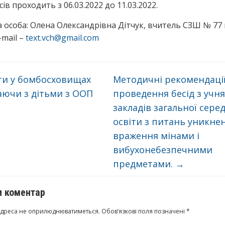
сів проходить з 06.03.2022 до 11.03.2022.
 особа: Олена Олександрівна Дітчук, вчитель СЗШ № 77 
-mail –
text.vch@gmail.com
ти у бомбосховищах
Методичні рекомендаці
аючи з дітьми з ООП
проведення бесід з учн
закладів загальної сере
освіти з питань уникне
враження мінами і
вибухонебезпечними
предметами.
→
 коментар
адреса не оприлюднюватиметься.
Обов’язкові поля позначені
*