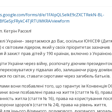
ocs.google.com/forms/d/e/1FAIpQLSelkE9cZXCTRekN-BL-
BfGeSjcFRykC4TjRTUMKRA/viewform
. Кетрін Рассел!
елі України– звертаємося до Вас, оскільки ЮНІСЕФ (Дит
 є світовим лідером, який у своїх пріоритетах зазначив
я й захист прав дітей у 190 країнах, включно з Україною
діти України через війну, розпочату діючим президенто
переховуватися у підвалах або, залишаючи рідну домівк
ися по світах, ставати сиротами через загибель батьків.
ілами вони позбавлені того, що гарантує їм Конвенція 
ини: вони позбавлені права на життя (стаття № 6), прав
нність житла (стаття № 16), права на користування пос
хорони здоров’я (стаття № 24), права на рівень життя,
й для їхнього фізичного, розумового, духовного, мораль