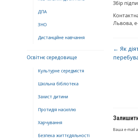
Збір підпи
ДПА
Контактна
Львова, е
ЗНО
Дистанційне навчання
←
Як дія
перебув
Освітнє середовище
Культурне середмістя
Шкільна бібліотека
Захист дитини
Протидія насиллю
Залишити
Харчування
Ваша e-mail 
Безпека життєдяльності