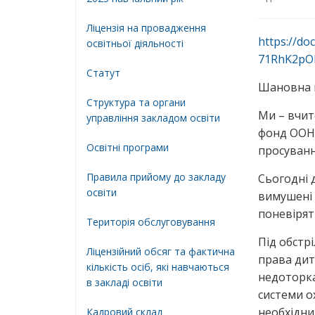
Ліцензія на провадження
https://d
освітньої діяльності
71RhK2pO
Статут
Шановна п
Структура та органи
Ми – вчит
управління закладом освіти
фонд ООН)
Освiтнi програми
просуванн
Правила прийому до закладу
Сьогодні 
освіти
вимушені 
поневірят
Територiя обслуговування
Під обстр
Ліцензійний обсяг та фактична
права дит
кількість осіб, які навчаються
недоторка
в закладі освіти
системи о
необхідни
Кадровий склад