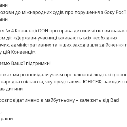
їни;
позови до міжнародних судів про порушення з боку Росії
їни.
тя № 4 Конвенції ООН про права дитини чітко визначає 
ом дії: «Держави-учасниці вживають всіх необхідних
чих, адміністративних та інших заходів для здійснення 
 цій Конвенції».
ємо Вашої підтримки!
уроках ми розповідали учням про ключові людські ціннос
жнародна спільнота, яку представляє ЮНІСЕФ, завжди ст
рав дитини.
розповідатимемо в майбутньому – залежить від Вас!
,
країни