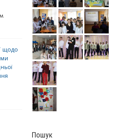
м.
ї щодо
ями
дньої
ння
Пошук