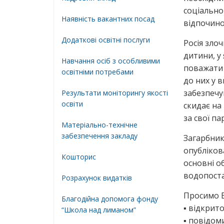
соціальног
Наявність вакантних посад
відпочинок
Додатковi освiтнi послуги
Росія зло
дитини, у
Навчання осіб з особливими
поважати 
освітніми потребами
до них у 
забезпечу
Результати моніторингу якості
освіти
скидає на
за свої па
Матеріально-технічне
забезпечення закладу
Загарбник 
опубліков
Кошторис
основні о
водопоста
Розрахунок видатків
Просимо В
Благодійна допомога фонду
▪ відкрит
“Школа над лиманом”
▪ повідом