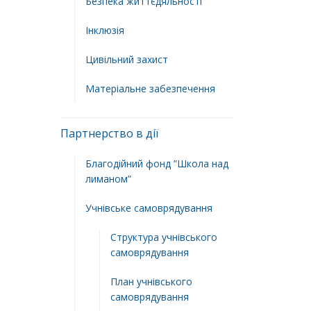
Безпека життєдяльності
Інклюзія
Цивільний захист
Матеріальне забезпечення
Партнерство в дії
Благодійний фонд ”Школа над
лиманом”
Учнівське самоврядування
Структура учнiвського
самоврядування
План учнiвського
самоврядування