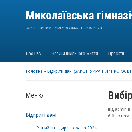
Миколаївська гімназ
імені Тараса Григоровича Шевченка
Про нас
Новини шкільного життя
Проєкти
Головна
»
Відкриті дані (ЗАКОН УКРАЇНИ "ПРО ОСВІТ
Вибір
Меню
від
admin
в
Відкриті дані
бібліотека
Річний звіт директора за 2024-