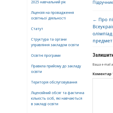
2025 навчальний рік
Підручник
Ліцензія на провадження
освітньої діяльності
←
Про під
Всеукраї
Статут
олімпіад
Структура та органи
предметі
управління закладом освіти
Залишити
Освiтнi програми
Ваша e-mail 
Правила прийому до закладу
освіти
Коментар
Територiя обслуговування
Ліцензійний обсяг та фактична
кількість осіб, які навчаються
в закладі освіти