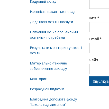
Кадровий склад
Наявність вакантних посад
Ім'я
*
Додатковi освiтнi послуги
Навчання осіб з особливими
освітніми потребами
Email
*
Результати моніторингу якості
освіти
Сайт
Матеріально-технічне
забезпечення закладу
Кошторис
Розрахунок видатків
Благодійна допомога фонду
“Школа над лиманом”