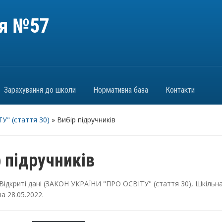
ія №57
Зарахування до школи
Нормативна база
Контакти
У" (стаття 30)
»
Вибір підручників
 підручників
Відкриті дані (ЗАКОН УКРАЇНИ "ПРО ОСВІТУ" (стаття 30)
,
Шкільн
на
28.05.2022
.