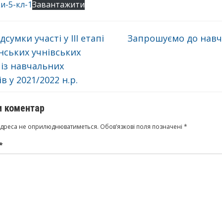
и-5-кл-1
Завантажити
сумки участі у ІІІ етапі
Запрошуємо до навч
нських учнівських
 із навчальних
в у 2021/2022 н.р.
 коментар
адреса не оприлюднюватиметься.
Обов’язкові поля позначені
*
*