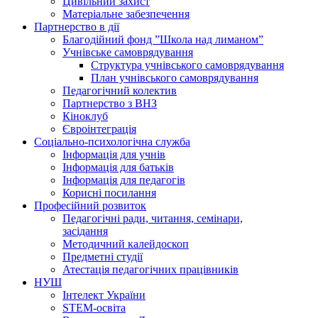
Цивільний захист
Матеріальне забезпечення
Партнерство в дії
Благодійний фонд ”Школа над лиманом”
Учнівське самоврядування
Структура учнiвського самоврядування
План учнiвського самоврядування
Педагогічний колектив
Партнерство з ВНЗ
Кіноклуб
Євроінтеграція
Соціально-психологічна служба
Інформація для учнів
Інформація для батьків
Інформація для педагогів
Корисні посилання
Професійний розвиток
Педагогічні ради, читання, семінари,
засідання
Методичний калейдоскоп
Предметні студії
Атестація педагогічних працівників
НУШ
Інтелект України
STEM-освіта