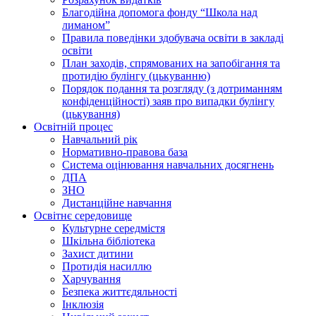
Благодійна допомога фонду “Школа над
лиманом”
Правила поведінки здобувача освіти в закладі
освіти
План заходів, спрямованих на запобігання та
протидію булінгу (цькуванню)
Порядок подання та розгляду (з дотриманням
конфіденційності) заяв про випадки булінгу
(цькування)
Освітній процес
Навчальний рік
Нормативно-правова база
Система оцінювання навчальних досягнень
ДПА
ЗНО
Дистанційне навчання
Освітнє середовище
Культурне середмістя
Шкільна бібліотека
Захист дитини
Протидія насиллю
Харчування
Безпека життєдяльності
Інклюзія