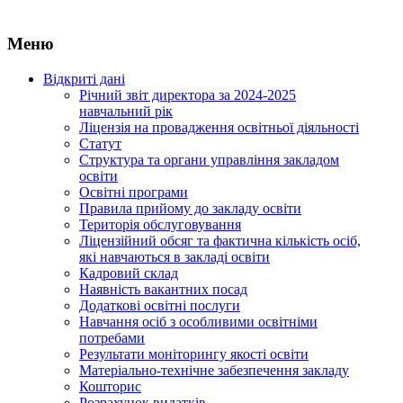
Меню
Відкриті дані
Річний звіт директора за 2024-2025
навчальний рік
Ліцензія на провадження освітньої діяльності
Статут
Структура та органи управління закладом
освіти
Освiтнi програми
Правила прийому до закладу освіти
Територiя обслуговування
Ліцензійний обсяг та фактична кількість осіб,
які навчаються в закладі освіти
Кадровий склад
Наявність вакантних посад
Додатковi освiтнi послуги
Навчання осіб з особливими освітніми
потребами
Результати моніторингу якості освіти
Матеріально-технічне забезпечення закладу
Кошторис
Розрахунок видатків