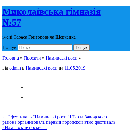
Миколаївська гімназія
№57
імені Тараса Григоровича Шевченка
Пошук
Пошук
Головна
»
Проєкти
»
Намивські роси
»
від
admin
в
Намивські роси
на
11.05.2019
.
←
І фестиваль “Намивські роси”
Школа Заводского
района организовала первый городской этно-фестиваль
«Намывские росы»
→