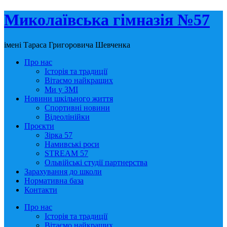
Миколаївська гімназія №57
імені Тараса Григоровича Шевченка
Про нас
Історія та традиції
Вітаємо найкращих
Ми у ЗМІ
Новини шкільного життя
Спортивні новини
Відеолінійки
Проєкти
Зірка 57
Намивські роси
STREAM 57
Ольвійські студії партнерства
Зарахування до школи
Нормативна база
Контакти
Про нас
Історія та традиції
Вітаємо найкращих