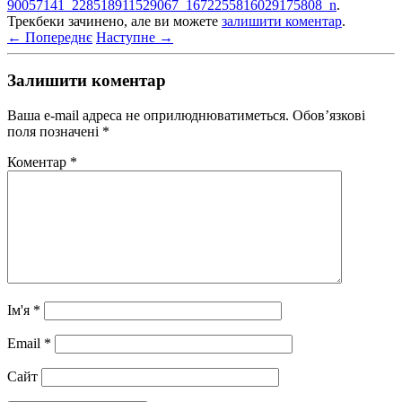
90057141_228518911529067_1672255816029175808_n
.
Трекбеки зачинено, але ви можете
залишити коментар
.
← Попереднє
Наступне →
Залишити коментар
Ваша e-mail адреса не оприлюднюватиметься.
Обов’язкові
поля позначені
*
Коментар
*
Ім'я
*
Email
*
Сайт