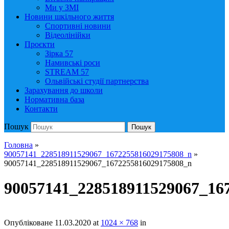
Ми у ЗМІ
Новини шкільного життя
Спортивні новини
Відеолінійки
Проєкти
Зірка 57
Намивські роси
STREAM 57
Ольвійські студії партнерства
Зарахування до школи
Нормативна база
Контакти
Пошук
Пошук
Головна
»
90057141_228518911529067_1672255816029175808_n
»
90057141_228518911529067_1672255816029175808_n
90057141_228518911529067_16
Опубліковане
11.03.2020
at
1024 × 768
in