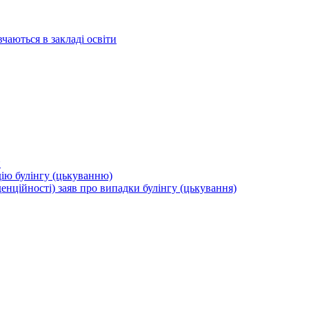
вчаються в закладі освіти
и
дію булінгу (цькуванню)
енційності) заяв про випадки булінгу (цькування)