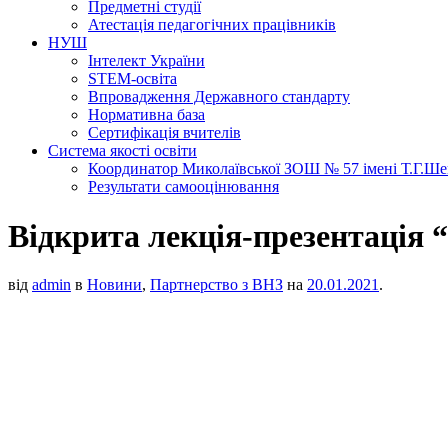
Предметні студії
Атестація педагогічних працівників
НУШ
Інтелект України
STEM-освіта
Впровадження Державного стандарту
Нормативна база
Сертифікація вчителів
Система якості освіти
Координатор Миколаївської ЗОШ № 57 імені Т.Г.Шевч
Результати самооцінювання
Відкрита лекція-презентація “
від
admin
в
Новини
,
Партнерство з ВНЗ
на
20.01.2021
.