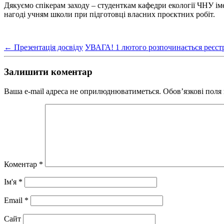
Дякуємо спікерам заходу – студенткам кафедри екології ЧНУ іме
нагоді учням школи при підготовці власних проєктних робіт.
←
Презентація досвіду
УВАГА! 1 лютого розпочинається реєст
Залишити коментар
Ваша e-mail адреса не оприлюднюватиметься.
Обов’язкові поля
Коментар
*
Ім'я
*
Email
*
Сайт