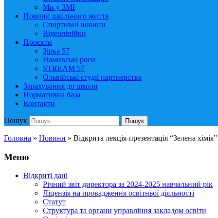
Ми у ЗМІ
Новини шкільного життя
Спортивні новини
Відеолінійки
Проєкти
Зірка 57
Намивські роси
STREAM 57
Ольвійські студії партнерства
Зарахування до школи
Нормативна база
Контакти
Пошук
Пошук
Головна
»
Новини
»
Відкрита лекція-презентація “Зелена хімія”
Меню
Відкриті дані
Річний звіт директора за 2024-2025 навчальний рік
Ліцензія на провадження освітньої діяльності
Статут
Структура та органи управління закладом освіти