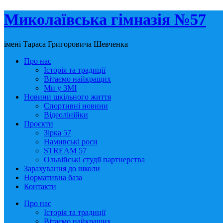
Миколаївська гімназія №57
імені Тараса Григоровича Шевченка
Про нас
Історія та традиції
Вітаємо найкращих
Ми у ЗМІ
Новини шкільного життя
Спортивні новини
Відеолінійки
Проєкти
Зірка 57
Намивські роси
STREAM 57
Ольвійські студії партнерства
Зарахування до школи
Нормативна база
Контакти
Про нас
Історія та традиції
Вітаємо найкращих