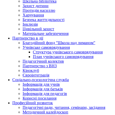
Шкільна бібліотека
Захист дитини
Протидія насиллю
Харчування
Безпека життєдяльності
Інклюзія
Цивільний захист
Матеріальне забезпечення
Партнерство в дії
Благодійний фонд ”Школа над лиманом”
Учнівське самоврядування
Структура учнiвського самоврядування
План учнiвського самоврядування
Педагогічний колектив
Партнерство з ВНЗ
Кіноклуб
Євроінтеграція
Соціально-психологічна служба
Інформація для учнів
Інформація для батьків
Інформація для педагогів
Корисні посилання
Професійний розвиток
Педагогічні ради, читання, семінари, засідання
Методичний калейдоскоп