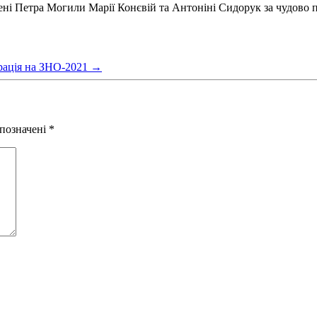
ні Петра Могили Марії Конєвій та Антоніні Сидорук за чудово пі
рація на ЗНО-2021
→
 позначені
*