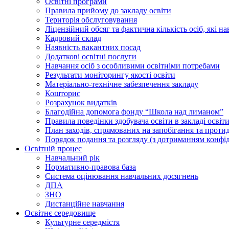
Освiтнi програми
Правила прийому до закладу освіти
Територiя обслуговування
Ліцензійний обсяг та фактична кількість осіб, які на
Кадровий склад
Наявність вакантних посад
Додатковi освiтнi послуги
Навчання осіб з особливими освітніми потребами
Результати моніторингу якості освіти
Матеріально-технічне забезпечення закладу
Кошторис
Розрахунок видатків
Благодійна допомога фонду “Школа над лиманом”
Правила поведінки здобувача освіти в закладі освіт
План заходів, спрямованих на запобігання та проти
Порядок подання та розгляду (з дотриманням конфід
Освітній процес
Навчальний рік
Нормативно-правова база
Система оцінювання навчальних досягнень
ДПА
ЗНО
Дистанційне навчання
Освітнє середовище
Культурне середмістя