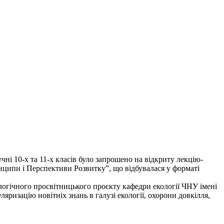
учні 10-х та 11-х класів було запрошено на відкриту лекцію-
нципи і Перспективи Розвитку”, що відбувалася у форматі
ологічного просвітницького проєкту кафедри екології ЧНУ імені
яризацію новітніх знань в галузі екології, охорони довкілля,