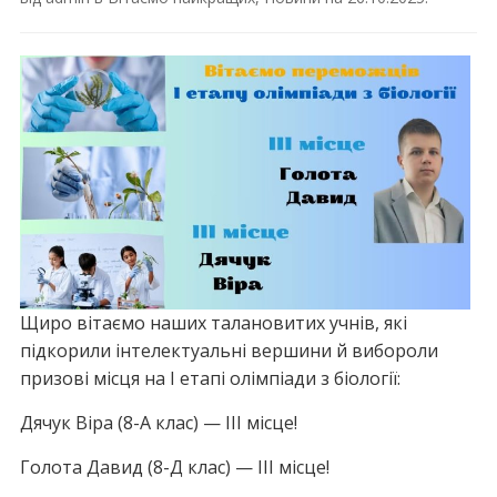
Щиро вітаємо наших талановитих учнів, які
підкорили інтелектуальні вершини й вибороли
призові місця на І етапі олімпіади з біології:
Дячук Віра (8-А клас) — ІІІ місце!
Голота Давид (8-Д клас) — ІІІ місце!