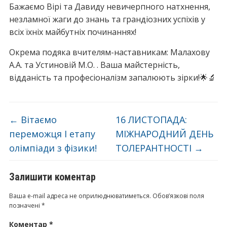
Бажаємо Вірі та Давиду невичерпного натхнення,
незламної жаги до знань та грандіозних успіхів у
всіх їхніх майбутніх починаннях!
Окрема подяка вчителям-наставникам: Малахову
А.А. та Устиновій М.О. . Ваша майстерність,
відданість та професіоналізм запалюють зірки!🌟🔬
←
Вітаємо
16 ЛИСТОПАДА:
переможця І етапу
МІЖНАРОДНИЙ ДЕНЬ
олімпіади з фізики!
ТОЛЕРАНТНОСТІ
→
Залишити коментар
Ваша e-mail адреса не оприлюднюватиметься.
Обов’язкові поля
позначені
*
Коментар
*