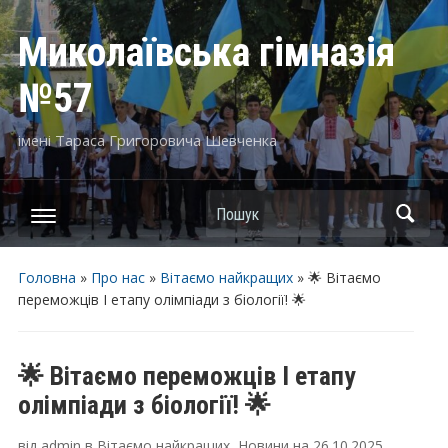
Миколаївська гімназія
№57
імені Тараса Григоровича Шевченка
Пошук
Головна
»
Про нас
»
Вітаємо найкращих
»
🌟 Вітаємо
переможців І етапу олімпіади з біології! 🌟
🌟 Вітаємо переможців І етапу
олімпіади з біології! 🌟
від
admin
в
Вітаємо найкращих
,
Новини
на
26.10.2025
.