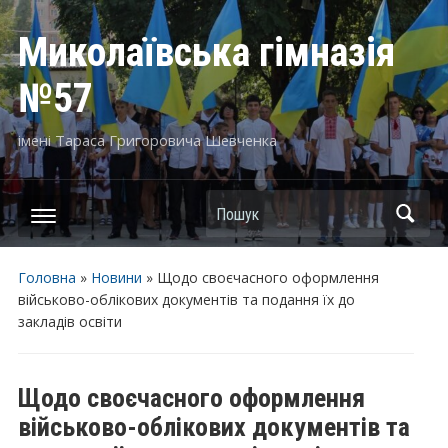
Миколаївська гімназія
№57
імені Тараса Григоровича Шевченка
Пошук
Головна
»
Новини
»
Щодо своєчасного оформлення
військово-облікових документів та подання їх до
закладів освіти
Щодо своєчасного оформлення
військово-облікових документів та