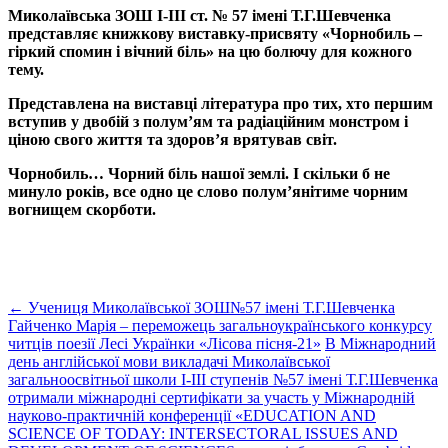
Миколаївська ЗОШ І-ІІІ ст. № 57 імені Т.Г.Шевченка
представляє книжкову виставку-присвяту «Чорнобиль –
гіркий спомин і вічний біль» на цю болючу для кожного
тему.
Представлена на виставці література про тих, хто першим
вступив у двобій з полум’ям та радіаційним монстром і
ціною свого життя та здоров’я врятував світ.
Чорнобиль… Чорний біль нашої землі. І скільки б не
минуло років, все одно це слово полум’янітиме чорним
вогнищем скорботи.
←
Учениця Миколаївської ЗОШ№57 імені Т.Г.Шевченка
Гайченко Марія – переможець загальноукраїнського конкурсу
читців поезії Лесі Українки «Лісова пісня-21»
В Міжнародний
день англійської мови викладачі Миколаївської
загальноосвітньої школи І-ІІІ ступенів №57 імені Т.Г.Шевченка
отримали міжнародні сертифікати за участь у Міжнародній
науково-практичній конференції «EDUCATION AND
SCIENCE OF TODAY: INTERSECTORAL ISSUES AND