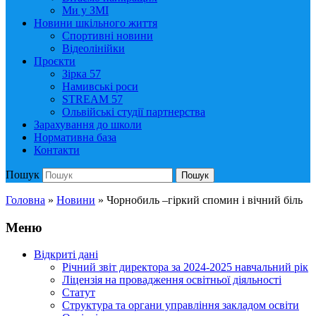
Ми у ЗМІ
Новини шкільного життя
Спортивні новини
Відеолінійки
Проєкти
Зірка 57
Намивські роси
STREAM 57
Ольвійські студії партнерства
Зарахування до школи
Нормативна база
Контакти
Пошук
Пошук
Головна
»
Новини
»
Чорнобиль –гіркий спомин і вічний біль
Меню
Відкриті дані
Річний звіт директора за 2024-2025 навчальний рік
Ліцензія на провадження освітньої діяльності
Статут
Структура та органи управління закладом освіти