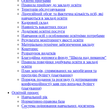
Освiтнi програми
Правила прийому до закладу освіти
Територiя обслуговування
Ліцензійний обсяг та фактична кількість осіб, які
навчаються в закладі освіти
Кадровий склад
Наявність вакантних посад
Додатковi освiтнi послуги
Навчання осіб з особливими освітніми потребами
Результати моніторингу якості освіти
Матеріально-технічне забезпечення закладу
Кошторис
Розрахунок видатків
Благодійна допомога фонду “Школа над лиманом”
Правила поведінки здобувача освіти в закладі
освіти
План заходів, спрямованих на запобігання та
протидію булінгу (цькуванню)
Порядок подання та розгляду (з дотриманням
конфіденційності) заяв про випадки булінгу
(цькування)
Освітній процес
Навчальний рік
Нормативно-правова база
Система оцінювання навчальних досягнень