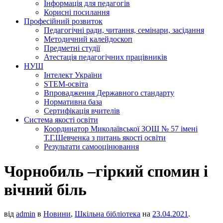
Інформація для педагогів
Корисні посилання
Професійний розвиток
Педагогічні ради, читання, семінари, засідання
Методичний калейдоскоп
Предметні студії
Атестація педагогічних працівників
НУШ
Інтелект України
STEM-освіта
Впровадження Державного стандарту
Нормативна база
Сертифікація вчителів
Система якості освіти
Координатор Миколаївської ЗОШ № 57 імені
Т.Г.Шевченка з питань якості освіти
Результати самооцінювання
Чорнобиль –гіркий спомин і
вічний біль
від
admin
в
Новини
,
Шкільна бібліотека
на
23.04.2021
.