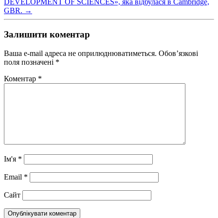
DEVELOPMENT OF SCIENCES», яка відбулася в Cambridge,
GBR.
→
Залишити коментар
Ваша e-mail адреса не оприлюднюватиметься.
Обов’язкові
поля позначені
*
Коментар
*
Ім'я
*
Email
*
Сайт