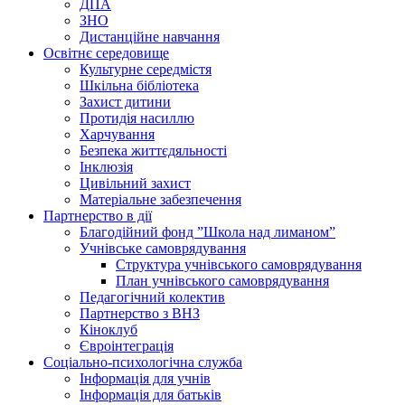
ДПА
ЗНО
Дистанційне навчання
Освітнє середовище
Культурне середмістя
Шкільна бібліотека
Захист дитини
Протидія насиллю
Харчування
Безпека життєдяльності
Інклюзія
Цивільний захист
Матеріальне забезпечення
Партнерство в дії
Благодійний фонд ”Школа над лиманом”
Учнівське самоврядування
Структура учнiвського самоврядування
План учнiвського самоврядування
Педагогічний колектив
Партнерство з ВНЗ
Кіноклуб
Євроінтеграція
Соціально-психологічна служба
Інформація для учнів
Інформація для батьків