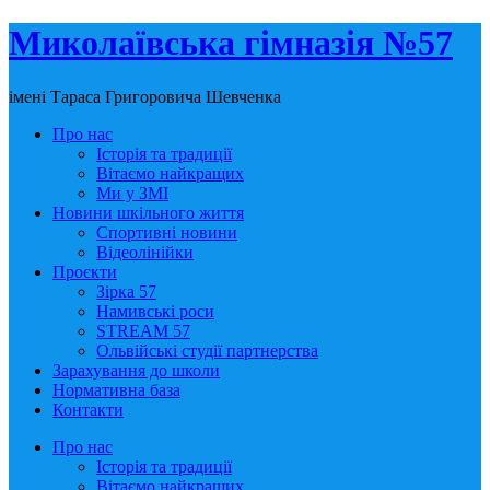
Миколаївська гімназія №57
імені Тараса Григоровича Шевченка
Про нас
Історія та традиції
Вітаємо найкращих
Ми у ЗМІ
Новини шкільного життя
Спортивні новини
Відеолінійки
Проєкти
Зірка 57
Намивські роси
STREAM 57
Ольвійські студії партнерства
Зарахування до школи
Нормативна база
Контакти
Про нас
Історія та традиції
Вітаємо найкращих