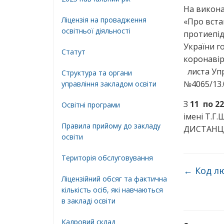
На викона
Ліцензія на провадження
«Про вст
освітньої діяльності
протиепід
України г
Статут
коронавір
листа Упр
Структура та органи
№4065/13.0
управління закладом освіти
З
11 по 2
Освiтнi програми
імені Т.Г
Правила прийому до закладу
ДИСТАНЦІ
освіти
Територiя обслуговування
←
Код лю
Ліцензійний обсяг та фактична
кількість осіб, які навчаються
в закладі освіти
Кадровий склад