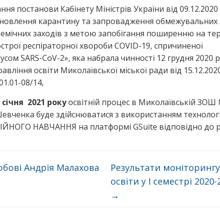
ння постанови Кабінету Міністрів України від 09.12.202
ановлення карантину та запровадження обмежувальних
емічних заходів з метою запобігання поширенню на тер
острої респіраторної хвороби COVID-19, спричиненої
усом SARS-CoV-2», яка набрала чинності 12 грудня 2020 р
авління освіти Миколаївської міської ради від 15.12.202
1.01-08/14,
2 січня 2021 року
освітній процес в Миколаївській ЗОШ 
.Шевченка буде здійснюватися з використанням технолог
ЙНОГО НАВЧАННЯ на платформі GSuite відповідно до р
бові Андрія Малахова
Результати моніторингу
освіти у І семестрі 2020-
→