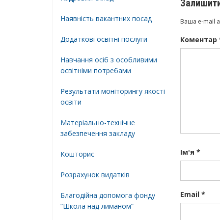
Залишити
Наявність вакантних посад
Ваша e-mail 
Додатковi освiтнi послуги
Коментар
Навчання осіб з особливими
освітніми потребами
Результати моніторингу якості
освіти
Матеріально-технічне
забезпечення закладу
Ім'я
*
Кошторис
Розрахунок видатків
Email
*
Благодійна допомога фонду
“Школа над лиманом”