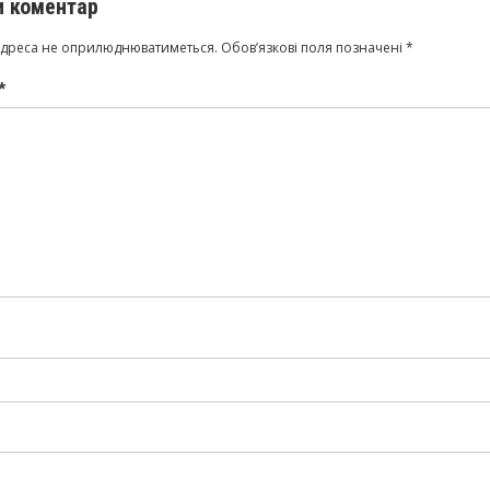
 коментар
адреса не оприлюднюватиметься.
Обов’язкові поля позначені
*
*