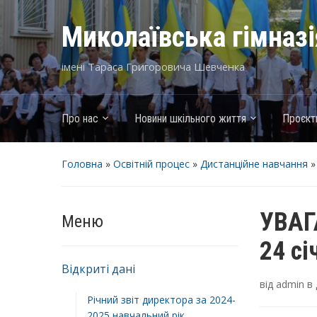
Миколаївська гімназ
імені Тараса Григоровича Шевченка
Про нас
Новини шкільного життя
Проєкт
Головна
»
Освітній процес
»
Дистанційне навчання
УВАГА
Меню
24 сі
Відкриті дані
від
admin
в
Річний звіт директора за 2024-
2025 навчальний рік