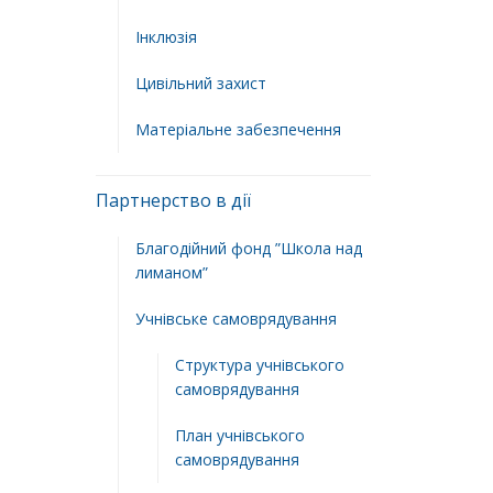
Інклюзія
Цивільний захист
Матеріальне забезпечення
Партнерство в дії
Благодійний фонд ”Школа над
лиманом”
Учнівське самоврядування
Структура учнiвського
самоврядування
План учнiвського
самоврядування