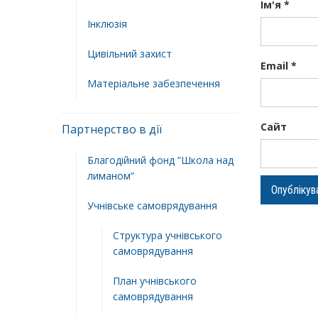
Ім'я
*
Інклюзія
Цивільний захист
Email
*
Матеріальне забезпечення
Сайт
Партнерство в дії
Благодійний фонд ”Школа над
лиманом”
Учнівське самоврядування
Структура учнiвського
самоврядування
План учнiвського
самоврядування