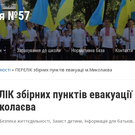
ія №57
и
Зарахування до школи
Нормативна база
Контакти
ності
»
ПЕРЕЛІК збірних пунктів евакуації м.Миколаєва
ІК збірних пунктів евакуації
колаєва
Безпека життєдяльності
,
Захист дитини
,
Інформація для батьків
,