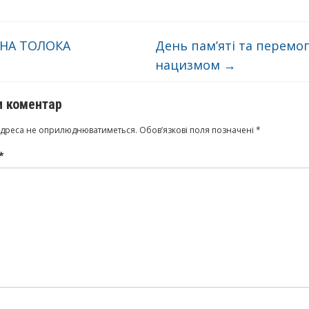
НА ТОЛОКА
День пам’яті та перемо
нацизмом
→
 коментар
адреса не оприлюднюватиметься.
Обов’язкові поля позначені
*
*