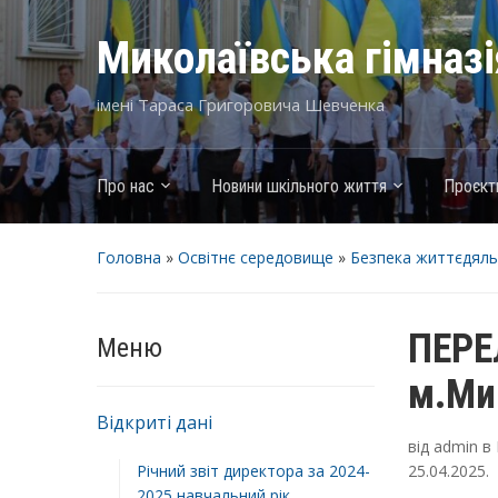
Миколаївська гімназ
імені Тараса Григоровича Шевченка
Про нас
Новини шкільного життя
Проєкт
Головна
»
Освітнє середовище
»
Безпека життєдяль
ПЕРЕЛ
Меню
м.Ми
Відкриті дані
від
admin
в
Річний звіт директора за 2024-
25.04.2025
.
2025 навчальний рік