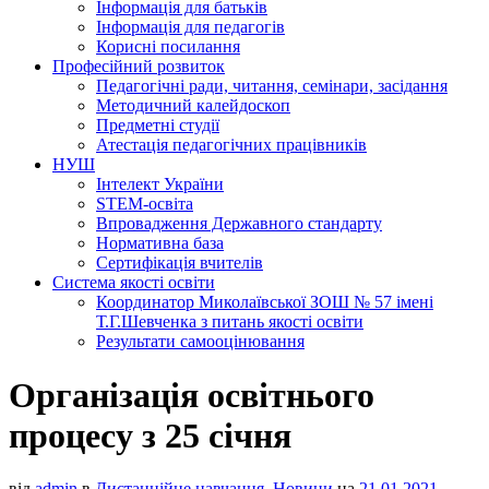
Інформація для батьків
Інформація для педагогів
Корисні посилання
Професійний розвиток
Педагогічні ради, читання, семінари, засідання
Методичний калейдоскоп
Предметні студії
Атестація педагогічних працівників
НУШ
Інтелект України
STEM-освіта
Впровадження Державного стандарту
Нормативна база
Сертифікація вчителів
Система якості освіти
Координатор Миколаївської ЗОШ № 57 імені
Т.Г.Шевченка з питань якості освіти
Результати самооцінювання
Організація освітнього
процесу з 25 січня
від
admin
в
Дистанційне навчання
,
Новини
на
21.01.2021
.