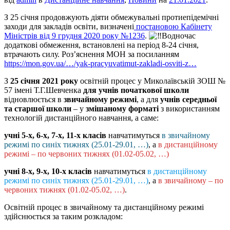
З 25 січня продовжують діяти обмежувальні протиепідемічні
заходи для закладів освіти, визначені
постановою Кабінету
Міністрів від 9 грудня 2020 року №1236
.
Водночас
додаткові обмеження, встановлені на період 8-24 січня,
втрачають силу. Роз’яснення МОН за посиланням
https://mon.gov.ua/…/yak-pracyuvatimut-zakladi-osviti-z…
З
25 січня 2021 року
освітній процес у Миколаївській ЗОШ №
57 імені Т.Г.Шевченка
для учнів початкової школи
відновлюється в
звичайному режимі
, а для
учнів середньої
та старшої школи
– у
змішаному форматі
з використанням
технологій дистанційного навчання, а саме:
учні 5-х, 6-х, 7-х, 11-х класів
навчатимуться
в звичайному
режимі по синіх тижнях (25.01-29.01, …)
, а
в дистанційному
режимі – по червоних тижнях (01.02-05.02, …)
учні 8-х, 9-х, 10-х класів
навчатимуться
в дистанційному
режимі по синіх тижнях (25.01-29.01, …)
, а
в звичайному – по
червоних тижнях (01.02-05.02, …)
.
Освітній процес в звичайному та дистанційному режимі
здійснюється за таким розкладом: