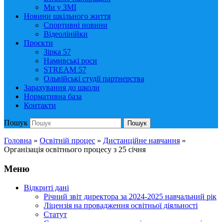
Ми у ЗМІ
Новини шкільного життя
Спортивні новини
Відеолінійки
Проєкти
Зірка 57
Намивські роси
STREAM 57
Ольвійські студії партнерства
Зарахування до школи
Нормативна база
Контакти
Пошук
Пошук
Головна
»
Освітній процес
»
Дистанційне навчання
»
Організація освітнього процесу з 25 січня
Меню
Відкриті дані
Річний звіт директора за 2024-2025 навчальний рік
Ліцензія на провадження освітньої діяльності
Статут