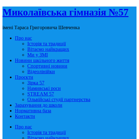
Миколаївська гімназія №57
імені Тараса Григоровича Шевченка
Про нас
Історія та традиції
Вітаємо найкращих
Ми у ЗМІ
Новини шкільного життя
Спортивні новини
Відеолінійки
Проєкти
Зірка 57
Намивські роси
STREAM 57
Ольвійські студії партнерства
Зарахування до школи
Нормативна база
Контакти
Про нас
Історія та традиції
Вітаємо найкращих