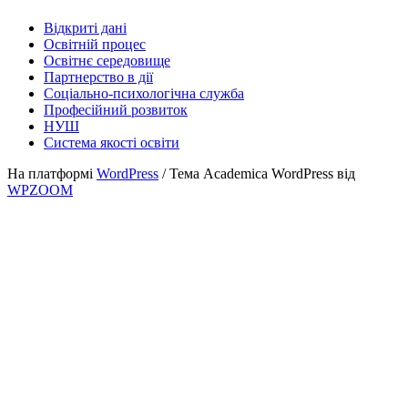
Відкриті дані
Освітній процес
Освітнє середовище
Партнерство в дії
Соціально-психологічна служба
Професійний розвиток
НУШ
Система якості освіти
На платформі
WordPress
/ Тема Academica WordPress від
WPZOOM