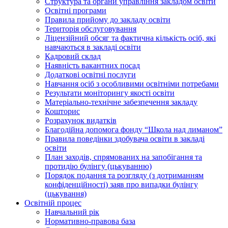
Структура та органи управління закладом освіти
Освiтнi програми
Правила прийому до закладу освіти
Територiя обслуговування
Ліцензійний обсяг та фактична кількість осіб, які
навчаються в закладі освіти
Кадровий склад
Наявність вакантних посад
Додатковi освiтнi послуги
Навчання осіб з особливими освітніми потребами
Результати моніторингу якості освіти
Матеріально-технічне забезпечення закладу
Кошторис
Розрахунок видатків
Благодійна допомога фонду “Школа над лиманом”
Правила поведінки здобувача освіти в закладі
освіти
План заходів, спрямованих на запобігання та
протидію булінгу (цькуванню)
Порядок подання та розгляду (з дотриманням
конфіденційності) заяв про випадки булінгу
(цькування)
Освітній процес
Навчальний рік
Нормативно-правова база