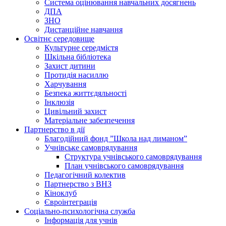
Система оцінювання навчальних досягнень
ДПА
ЗНО
Дистанційне навчання
Освітнє середовище
Культурне середмістя
Шкільна бібліотека
Захист дитини
Протидія насиллю
Харчування
Безпека життєдяльності
Інклюзія
Цивільний захист
Матеріальне забезпечення
Партнерство в дії
Благодійний фонд ”Школа над лиманом”
Учнівське самоврядування
Структура учнiвського самоврядування
План учнiвського самоврядування
Педагогічний колектив
Партнерство з ВНЗ
Кіноклуб
Євроінтеграція
Соціально-психологічна служба
Інформація для учнів