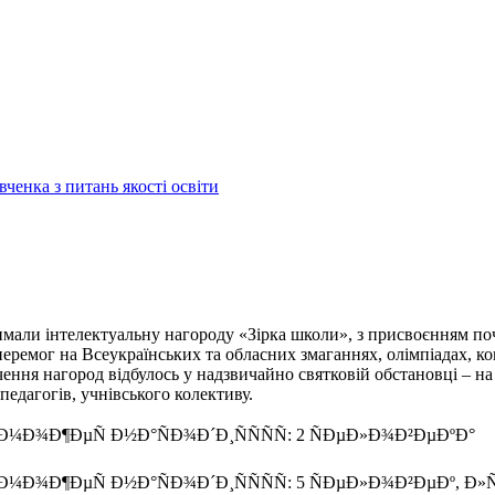
енка з питань якості освіти
мали інтелектуальну нагороду «Зірка школи», з присвоєнням поч
перемог на Всеукраїнських та обласних змаганнях, олімпіадах, к
ення нагород відбулось у надзвичайно святковій обстановці – н
педагогів, учнівського колективу.