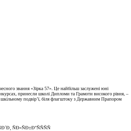
есного звання «Зірка 57».
Це найбільш заслужені юні
онкурсах, принесли школі Дипломи та Грамоти високого рівня, –
а шкільному подвір’ї, біля флагштоку з Державним Прапором