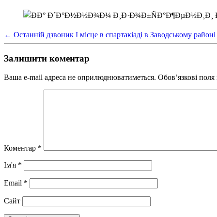
←
Останній дзвоник
І місце в спартакіаді в Заводському район
Залишити коментар
Ваша e-mail адреса не оприлюднюватиметься.
Обов’язкові поля
Коментар
*
Ім'я
*
Email
*
Сайт