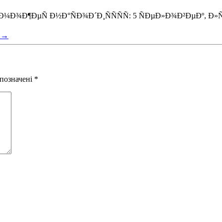
і
→
 позначені
*