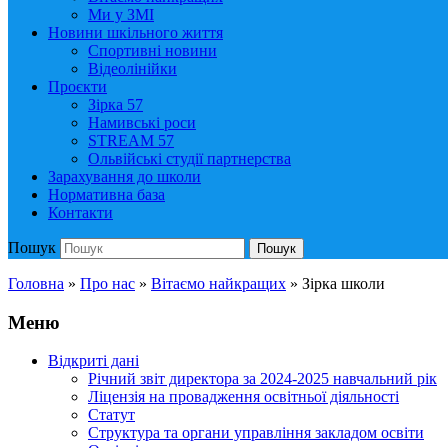
Ми у ЗМІ
Новини шкільного життя
Спортивні новини
Відеолінійки
Проєкти
Зірка 57
Намивські роси
STREAM 57
Ольвійські студії партнерства
Зарахування до школи
Нормативна база
Контакти
Пошук
Пошук
Головна
»
Про нас
»
Вітаємо найкращих
»
Зірка школи
Меню
Відкриті дані
Річний звіт директора за 2024-2025 навчальний рік
Ліцензія на провадження освітньої діяльності
Статут
Структура та органи управління закладом освіти