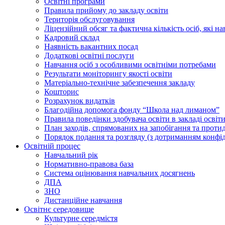
Освiтнi програми
Правила прийому до закладу освіти
Територiя обслуговування
Ліцензійний обсяг та фактична кількість осіб, які на
Кадровий склад
Наявність вакантних посад
Додатковi освiтнi послуги
Навчання осіб з особливими освітніми потребами
Результати моніторингу якості освіти
Матеріально-технічне забезпечення закладу
Кошторис
Розрахунок видатків
Благодійна допомога фонду “Школа над лиманом”
Правила поведінки здобувача освіти в закладі освіт
План заходів, спрямованих на запобігання та проти
Порядок подання та розгляду (з дотриманням конфід
Освітній процес
Навчальний рік
Нормативно-правова база
Система оцінювання навчальних досягнень
ДПА
ЗНО
Дистанційне навчання
Освітнє середовище
Культурне середмістя