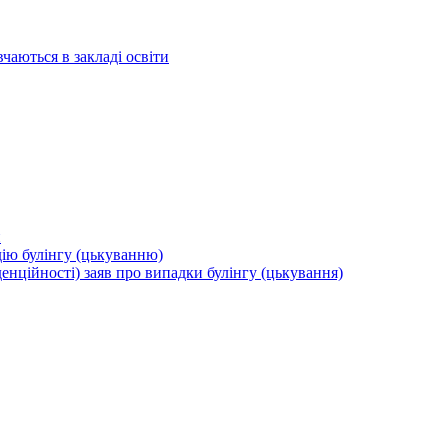
вчаються в закладі освіти
и
дію булінгу (цькуванню)
енційності) заяв про випадки булінгу (цькування)