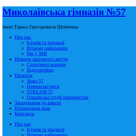
Миколаївська гімназія №57
імені Тараса Григоровича Шевченка
Про нас
Історія та традиції
Вітаємо найкращих
Ми у ЗМІ
Новини шкільного життя
Спортивні новини
Відеолінійки
Проєкти
Зірка 57
Намивські роси
STREAM 57
Ольвійські студії партнерства
Зарахування до школи
Нормативна база
Контакти
Про нас
Історія та традиції
Вітаємо найкращих