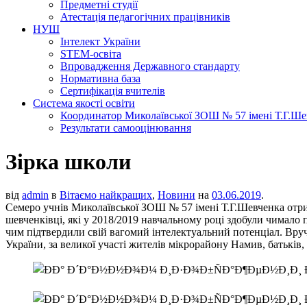
Предметні студії
Атестація педагогічних працівників
НУШ
Інтелект України
STEM-освіта
Впровадження Державного стандарту
Нормативна база
Сертифікація вчителів
Система якості освіти
Координатор Миколаївської ЗОШ № 57 імені Т.Г.Шевч
Результати самооцінювання
Зірка школи
від
admin
в
Вітаємо найкращих
,
Новини
на
03.06.2019
.
Семеро учнів Миколаївської ЗОШ № 57 імені Т.Г.Шевченка отри
шевченківці, які у 2018/2019 навчальному році здобули чимало 
чим підтвердили свій вагомий інтелектуальний потенціал. Вруч
України, за великої участі жителів мікрорайону Намив, батьків, 