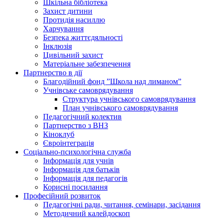
Шкільна бібліотека
Захист дитини
Протидія насиллю
Харчування
Безпека життєдяльності
Інклюзія
Цивільний захист
Матеріальне забезпечення
Партнерство в дії
Благодійний фонд ”Школа над лиманом”
Учнівське самоврядування
Структура учнiвського самоврядування
План учнiвського самоврядування
Педагогічний колектив
Партнерство з ВНЗ
Кіноклуб
Євроінтеграція
Соціально-психологічна служба
Інформація для учнів
Інформація для батьків
Інформація для педагогів
Корисні посилання
Професійний розвиток
Педагогічні ради, читання, семінари, засідання
Методичний калейдоскоп