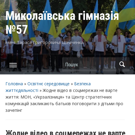
Миколаївська гімназія
№57
імені Тараса Григоровича Шевченка
Пошук
Головна
»
Освітнє середовище
»
Безпека
життєдяльності
»
Жодне відео в соцмережах не варте
життя: МОН, «Укрзалізниця» та Центр стратегічних
комунікацій закликають батьків поговорити з дітьми про
зачепінг
Жодне відео в соцмережах не варте