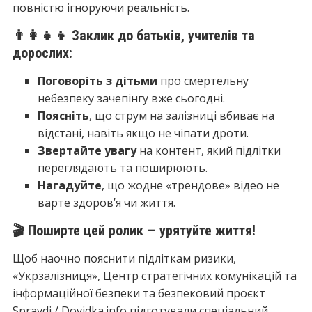
повністю ігноруючи реальність.
👨‍👩‍👧‍👦 Заклик до батьків, учителів та
дорослих:
Поговоріть з дітьми
про смертельну
небезпеку зачепінгу вже сьогодні.
Поясніть
, що струм на залізниці вбиває на
відстані, навіть якщо не чіпати дроти.
Звертайте увагу
на контент, який підлітки
переглядають та поширюють.
Нагадуйте
, що жодне «трендове» відео не
варте здоров’я чи життя.
🎬 Поширте цей ролик — урятуйте життя!
Щоб наочно пояснити підліткам ризики,
«Укрзалізниця», Центр стратегічних комунікацій та
інформаційної безпеки та безпековий проєкт
Spravdi / Dovidka.info підготували спеціальний