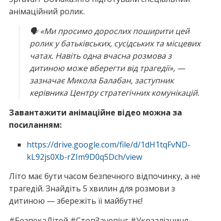
анімаційний ролик.
🗣
«Ми просимо дорослих поширити цей
ролик у батьківських, сусідських та місцевих
чатах. Навіть одна вчасна розмова з
дитиною може вберегти від трагедії»
, —
зазначає Микола Балабан, заступник
керівника Центру стратегічних комунікацій.
Завантажити анімаційне відео можна за
посиланням:
https://drive.google.com/file/d/1dH1tqFvND-
kL92js0Xb-rZIm9D0q5Dch/view
Літо має бути часом безпечного відпочинку, а не
трагедій. Знайдіть 5 хвилин для розмови з
дитиною — збережіть її майбутнє!
#БезпекаДітей #СтопЗачепінг #Укрзалізниця