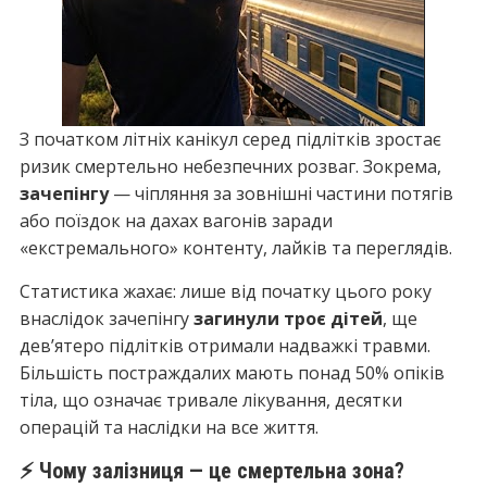
З початком літніх канікул серед підлітків зростає
ризик смертельно небезпечних розваг. Зокрема,
зачепінгу
— чіпляння за зовнішні частини потягів
або поїздок на дахах вагонів заради
«екстремального» контенту, лайків та переглядів.
Статистика жахає: лише від початку цього року
внаслідок зачепінгу
загинули троє дітей
, ще
дев’ятеро підлітків отримали надважкі травми.
Більшість постраждалих мають понад 50% опіків
тіла, що означає тривале лікування, десятки
операцій та наслідки на все життя.
⚡️ Чому залізниця — це смертельна зона?