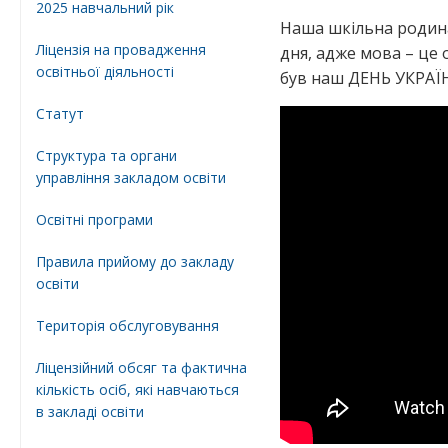
2025 навчальний рік
Наша шкільна родина
Ліцензія на провадження
дня, адже мова – це
освітньої діяльності
був наш ДЕНЬ УКРА
Статут
Структура та органи
управління закладом освіти
Освiтнi програми
Правила прийому до закладу
освіти
Територiя обслуговування
Ліцензійний обсяг та фактична
кількість осіб, які навчаються
в закладі освіти