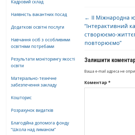
Кадровий склад
Наявність вакантних посад
←
ІІ Міжнародна 
“Інтерактивний к
Додатковi освiтнi послуги
створюємо-життє
Навчання осіб з особливими
повторюємо”
освітніми потребами
Результати моніторингу якості
Залишити комента
освіти
Ваша e-mail адреса не опр
Матеріально-технічне
Коментар
*
забезпечення закладу
Кошторис
Розрахунок видатків
Благодійна допомога фонду
“Школа над лиманом”