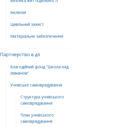
Безпека життєдяльності
Інклюзія
Цивільний захист
Матеріальне забезпечення
Партнерство в дії
Благодійний фонд ”Школа над
лиманом”
Учнівське самоврядування
Структура учнiвського
самоврядування
План учнiвського
самоврядування