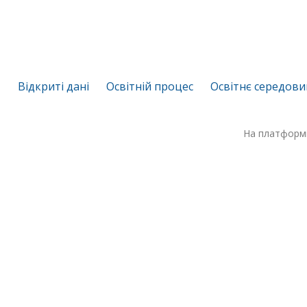
Відкриті дані
Освітній процес
Освітнє середов
На платформ