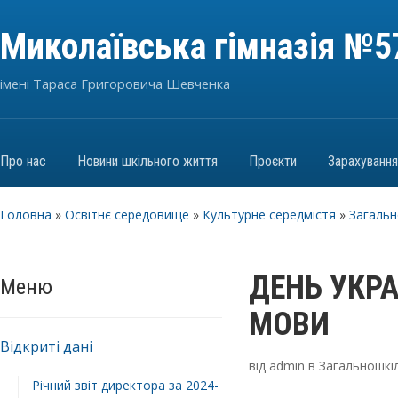
Миколаївська гімназія №5
імені Тараса Григоровича Шевченка
Про нас
Новини шкільного життя
Проєкти
Зарахуванн
Головна
»
Освітнє середовище
»
Культурне середмістя
»
Загальн
ДЕНЬ УКРА
Меню
МОВИ
Відкриті дані
від
admin
в
Загальношкіл
Річний звіт директора за 2024-