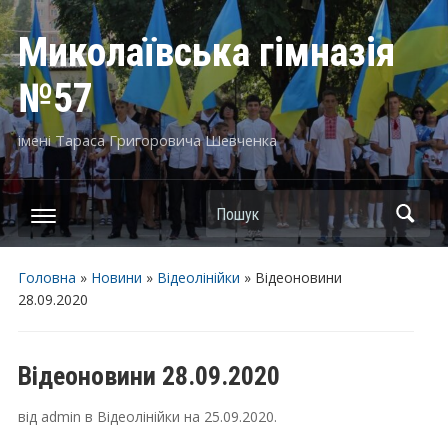
Миколаївська гімназія
№57
імені Тараса Григоровича Шевченка
Пошук
Головна
»
Новини
»
Відеолінійки
»
Відеоновини
28.09.2020
Відеоновини 28.09.2020
від
admin
в
Відеолінійки
на
25.09.2020
.