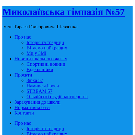
Миколаївська гімназія №57
імені Тараса Григоровича Шевченка
Про нас
Історія та традиції
Вітаємо найкращих
Ми у ЗМІ
Новини шкільного життя
Спортивні новини
Відеолінійки
Проєкти
Зірка 57
Намивські роси
STREAM 57
Ольвійські студії партнерства
Зарахування до школи
Нормативна база
Контакти
Про нас
Історія та традиції
Вітаємо найкращих