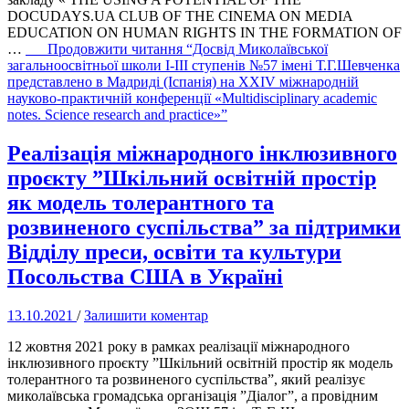
DOCUDAYS.UA CLUB OF THE CINEMA ON MEDIA
EDUCATION ON HUMAN RIGHTS IN THE FORMATION OF
…
Продовжити читання
“Досвід Миколаївської
загальноосвітньої школи І-ІІІ ступенів №57 імені Т.Г.Шевченка
представлено в Мадриді (Іспанія) на XXIV міжнародній
науково-практичній конференції «Multidisciplinary academic
notes. Science research and practice»”
Реалізація міжнародного інклюзивного
проєкту ”Шкільний освітній простір
як модель толерантного та
розвиненого суспільства” за підтримки
Відділу преси, освіти та культури
Посольства США в Україні
13.10.2021
/
Залишити коментар
12 жовтня 2021 року в рамках реалізації міжнародного
інклюзивного проєкту ”Шкільний освітній простір як модель
толерантного та розвиненого суспільства”, який реалізує
миколаївська громадська організація ”Діалог”, а провідним