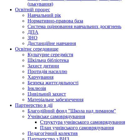
(цькування)
Освітній процес
Навчальний рік
Нормативно-правова база
Система оцінювання навчальних досягнень
ДПА
ЗНО
Дистанційне навчання
Освітнє середовище
Культурне середмістя
Шкільна бібліотека
Захист дитини
Протидія насиллю
Харчування
Безпека життєдяльності
Інклюзія
Цивільний захист
Матеріальне забезпечення
Партнерство в дії
Благодійний фонд ”Школа над лиманом”
Учнівське самоврядування
Структура учнiвського самоврядування
План учнiвського самоврядування
Педагогічний колектив
Партнерство з ВНЗ