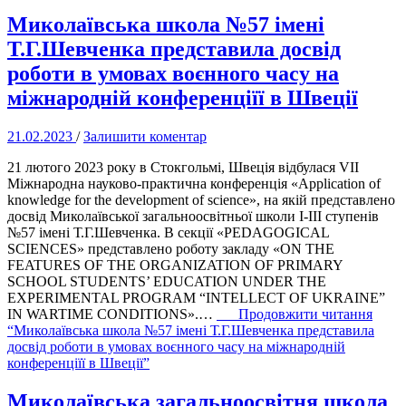
Миколаївська школа №57 імені
Т.Г.Шевченка представила досвід
роботи в умовах воєнного часу на
міжнародній конференціїї в Швеції
21.02.2023
/
Залишити коментар
21 лютого 2023 року в Стокгольмі, Швеція відбулася VІІ
Міжнародна науково-практична конференція «Application of
knowledge for the development of science», на якій представлено
досвід Миколаївської загальноосвітньої школи І-ІІІ ступенів
№57 імені Т.Г.Шевченка. В секції «PEDAGOGICAL
SCIENCES» представлено роботу закладу «ON THE
FEATURES OF THE ORGANIZATION OF PRIMARY
SCHOOL STUDENTS’ EDUCATION UNDER THE
EXPERIMENTAL PROGRAM “INTELLECT OF UKRAINE”
IN WARTIME CONDITIONS».…
Продовжити читання
“Миколаївська школа №57 імені Т.Г.Шевченка представила
досвід роботи в умовах воєнного часу на міжнародній
конференціїї в Швеції”
Миколаївська загальноосвітня школа