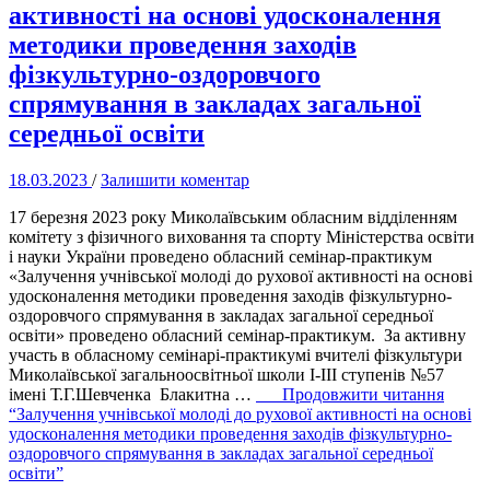
активності на основі удосконалення
методики проведення заходів
фізкультурно-оздоровчого
спрямування в закладах загальної
середньої освіти
18.03.2023
/
Залишити коментар
17 березня 2023 року Миколаївським обласним відділенням
комітету з фізичного виховання та спорту Міністерства освіти
і науки України проведено обласний семінар-практикум
«Залучення учнівської молоді до рухової активності на основі
удосконалення методики проведення заходів фізкультурно-
оздоровчого спрямування в закладах загальної середньої
освіти» проведено обласний семінар-практикум. За активну
участь в обласному семінарі-практикумі вчителі фізкультури
Миколаївської загальноосвітньої школи І-ІІІ ступенів №57
імені Т.Г.Шевченка Блакитна …
Продовжити читання
“Залучення учнівської молоді до рухової активності на основі
удосконалення методики проведення заходів фізкультурно-
оздоровчого спрямування в закладах загальної середньої
освіти”