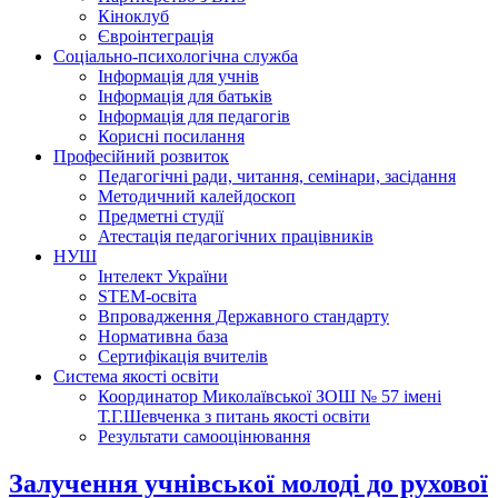
Кіноклуб
Євроінтеграція
Соціально-психологічна служба
Інформація для учнів
Інформація для батьків
Інформація для педагогів
Корисні посилання
Професійний розвиток
Педагогічні ради, читання, семінари, засідання
Методичний калейдоскоп
Предметні студії
Атестація педагогічних працівників
НУШ
Інтелект України
STEM-освіта
Впровадження Державного стандарту
Нормативна база
Сертифікація вчителів
Система якості освіти
Координатор Миколаївської ЗОШ № 57 імені
Т.Г.Шевченка з питань якості освіти
Результати самооцінювання
Залучення учнівської молоді до рухової