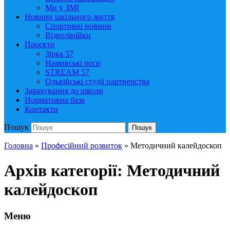
Ми у ЗМІ
Новини шкільного життя
Спортивні новини
Відеолінійки
Проєкти
Зірка 57
Намивські роси
STREAM 57
Ольвійські студії партнерства
Зарахування до школи
Нормативна база
Контакти
Пошук
Пошук
Головна
»
Професійний розвиток
» Методичний калейдоскоп
Архів категорії:
Методичний
калейдоскоп
Меню