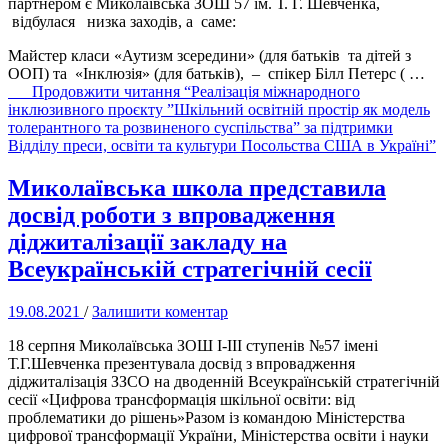
партнером є Миколаївська ЗОШ 57 ім. Т. Г. Шевченка,
відбулася низка заходів, а саме:
Майстер класи «Аутизм зсередини» (для батьків та дітей з
ООП) та «Інклюзія» (для батьків), – спікер Білл Петерс ( …
Продовжити читання
“Реалізація міжнародного
інклюзивного проєкту ”Шкільний освітній простір як модель
толерантного та розвиненого суспільства” за підтримки
Відділу преси, освіти та культури Посольства США в Україні”
Миколаївська школа представила
досвід роботи з впровадження
діджиталізації закладу на
Всеукраїнській стратегічній сесії
19.08.2021
/
Залишити коментар
18 серпня Миколаївська ЗОШ І-ІІІ ступенів №57 імені
Т.Г.Шевченка презентувала досвід з впровадження
діджиталізація ЗЗСО на дводенній Всеукраїнській стратегічній
сесії «Цифрова трансформація шкільної освіти: від
проблематики до рішень»Разом із командою Міністерства
цифрової трансформації України, Міністерства освіти і науки