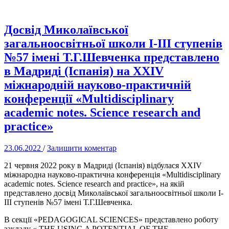
Досвід Миколаївської
загальноосвітньої школи І-ІІІ ступенів
№57 імені Т.Г.Шевченка представлено
в Мадриді (Іспанія) на XXIV
міжнародній науково-практичній
конференції «Multidisciplinary
academic notes. Science research and
practice»
23.06.2022
/
Залишити коментар
21 червня 2022 року в Мадриді (Іспанія) відбулася XXIV
міжнародна науково-практична конференція «Multidisciplinary
academic notes. Science research and practice», на якій
представлено досвід Миколаївської загальноосвітньої школи І-
ІІІ ступенів №57 імені Т.Г.Шевченка.
В секції «PEDAGOGICAL SCIENCES» представлено роботу
закладу « THE USING A POTENTIAL OF THE