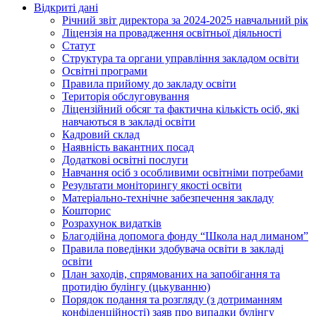
Відкриті дані
Річний звіт директора за 2024-2025 навчальний рік
Ліцензія на провадження освітньої діяльності
Статут
Структура та органи управління закладом освіти
Освiтнi програми
Правила прийому до закладу освіти
Територiя обслуговування
Ліцензійний обсяг та фактична кількість осіб, які
навчаються в закладі освіти
Кадровий склад
Наявність вакантних посад
Додатковi освiтнi послуги
Навчання осіб з особливими освітніми потребами
Результати моніторингу якості освіти
Матеріально-технічне забезпечення закладу
Кошторис
Розрахунок видатків
Благодійна допомога фонду “Школа над лиманом”
Правила поведінки здобувача освіти в закладі
освіти
План заходів, спрямованих на запобігання та
протидію булінгу (цькуванню)
Порядок подання та розгляду (з дотриманням
конфіденційності) заяв про випадки булінгу