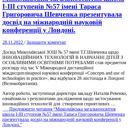
І-ІІІ ступенів №57 імені Тараса
Григоровича Шевченка презентувала
досвід на міжнародній науковій
конференції у Лондоні.
28.11.2022
/
Залишити коментар
Досвід Миколаївської ЗОШ № 57 імені Т.Г.Шевченка щодо
ІННОВАЦІЙННИХ ТЕХНОЛОГІЙ В НАВЧАННІ ДІТЕЙ З
ОСОБЛИВИМИ ОСВІТНІМИ ПОТРЕБАМИ став предметом
розгляду під час V Міжнародної дистанційної
міждисциплінарної наукової конференції «Concepts and use of
technologies in practice», яка відбулася 28 листопада в Лондоні
(Великобританія).
Автор роботи, заступниця директора закладу Наталія Ревенко,
ознайомила з результатами дослідження щодо застосування
інноваційних технологій для створення сприятливих …
Продовжити читання
“Миколаївська загальноосвітня
школа І-ІІІ ступенів №57 імені Тараса Григоровича Шевченка
презентувала досвід на міжнародній науковій конференції у
Лондоні.”