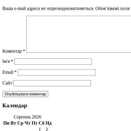
Ваша e-mail адреса не оприлюднюватиметься.
Обов’язкові поля
Коментар
*
Ім'я
*
Email
*
Сайт
Календар
Серпень 2026
Пн
Вт
Ср
Чт
Пт
Сб
Нд
1
2