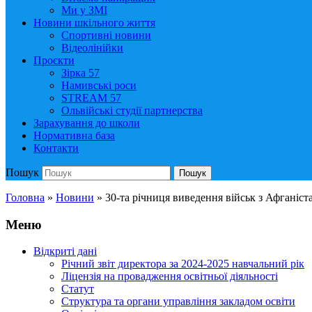
Ми у ЗМІ
Новини шкільного життя
Спортивні новини
Відеолінійки
Проєкти
Зірка 57
Намивські роси
STREAM 57
Ольвійські студії партнерства
Зарахування до школи
Нормативна база
Контакти
Пошук
Пошук
Головна
»
Новини
»
30-та річниця виведення військ з Афганіст
Меню
Відкриті дані
Річний звіт директора за 2024-2025 навчальний рік
Ліцензія на провадження освітньої діяльності
Статут
Структура та органи управління закладом освіти