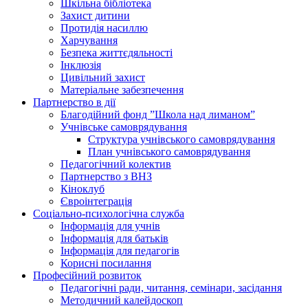
Шкільна бібліотека
Захист дитини
Протидія насиллю
Харчування
Безпека життєдяльності
Інклюзія
Цивільний захист
Матеріальне забезпечення
Партнерство в дії
Благодійний фонд ”Школа над лиманом”
Учнівське самоврядування
Структура учнiвського самоврядування
План учнiвського самоврядування
Педагогічний колектив
Партнерство з ВНЗ
Кіноклуб
Євроінтеграція
Соціально-психологічна служба
Інформація для учнів
Інформація для батьків
Інформація для педагогів
Корисні посилання
Професійний розвиток
Педагогічні ради, читання, семінари, засідання
Методичний калейдоскоп