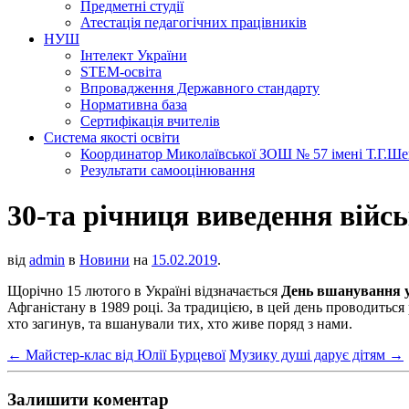
Предметні студії
Атестація педагогічних працівників
НУШ
Інтелект України
STEM-освіта
Впровадження Державного стандарту
Нормативна база
Сертифікація вчителів
Система якості освіти
Координатор Миколаївської ЗОШ № 57 імені Т.Г.Шевч
Результати самооцінювання
30-та річниця виведення війс
від
admin
в
Новини
на
15.02.2019
.
Щорічно 15 лютого в Україні відзначається
День вшанування у
Афганістану в 1989 році. За традицією, в цей день проводиться
хто загинув, та вшанували тих, хто живе поряд з нами.
←
Майстер-клас від Юлії Бурцевої
Музику душі дарує дітям
→
Залишити коментар