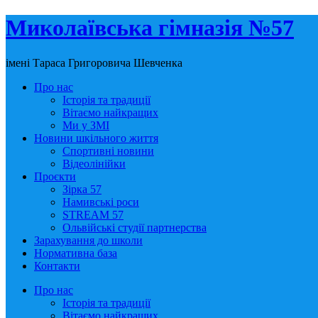
Миколаївська гімназія №57
імені Тараса Григоровича Шевченка
Про нас
Історія та традиції
Вітаємо найкращих
Ми у ЗМІ
Новини шкільного життя
Спортивні новини
Відеолінійки
Проєкти
Зірка 57
Намивські роси
STREAM 57
Ольвійські студії партнерства
Зарахування до школи
Нормативна база
Контакти
Про нас
Історія та традиції
Вітаємо найкращих