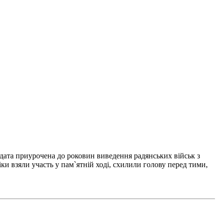
 дата приурочена до роковин виведення радянських військ з
ки взяли участь у пам`ятній ході, схилили голову перед тими,