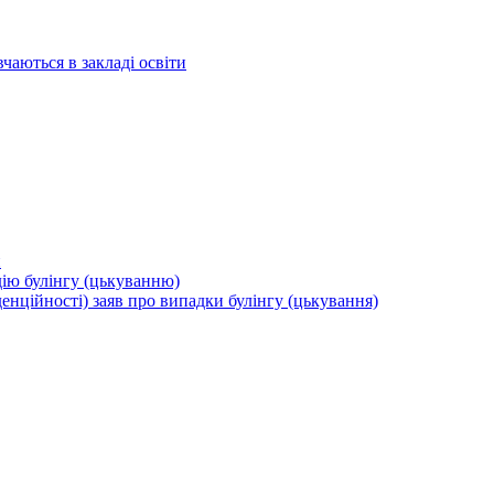
вчаються в закладі освіти
и
дію булінгу (цькуванню)
енційності) заяв про випадки булінгу (цькування)