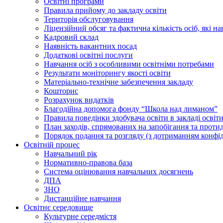
Освiтнi програми
Правила прийому до закладу освіти
Територiя обслуговування
Ліцензійний обсяг та фактична кількість осіб, які на
Кадровий склад
Наявність вакантних посад
Додатковi освiтнi послуги
Навчання осіб з особливими освітніми потребами
Результати моніторингу якості освіти
Матеріально-технічне забезпечення закладу
Кошторис
Розрахунок видатків
Благодійна допомога фонду “Школа над лиманом”
Правила поведінки здобувача освіти в закладі освіт
План заходів, спрямованих на запобігання та проти
Порядок подання та розгляду (з дотриманням конфід
Освітній процес
Навчальний рік
Нормативно-правова база
Система оцінювання навчальних досягнень
ДПА
ЗНО
Дистанційне навчання
Освітнє середовище
Культурне середмістя