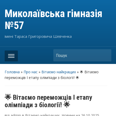
Миколаївська гімназія
№57
імені Тараса Григоровича Шевченка
Пошук
Головна
»
Про нас
»
Вітаємо найкращих
»
🌟 Вітаємо
переможців І етапу олімпіади з біології! 🌟
🌟 Вітаємо переможців І етапу
олімпіади з біології! 🌟
від
admin
в
Вітаємо найкращих
,
Новини
на
26.10.2025
.