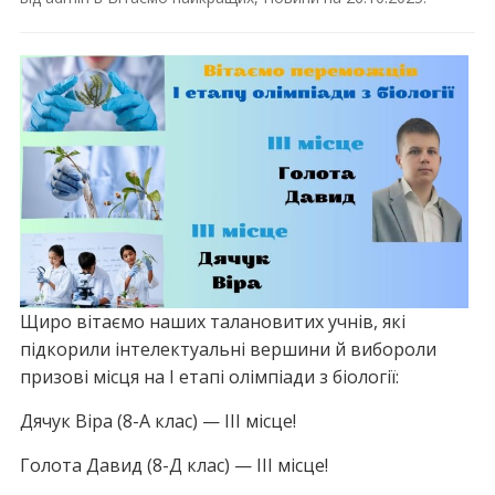
Щиро вітаємо наших талановитих учнів, які
підкорили інтелектуальні вершини й вибороли
призові місця на І етапі олімпіади з біології:
Дячук Віра (8-А клас) — ІІІ місце!
Голота Давид (8-Д клас) — ІІІ місце!