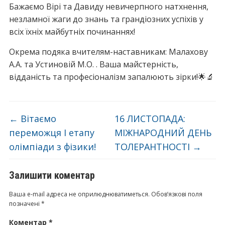
Бажаємо Вірі та Давиду невичерпного натхнення,
незламної жаги до знань та грандіозних успіхів у
всіх їхніх майбутніх починаннях!
Окрема подяка вчителям-наставникам: Малахову
А.А. та Устиновій М.О. . Ваша майстерність,
відданість та професіоналізм запалюють зірки!🌟🔬
←
Вітаємо
16 ЛИСТОПАДА:
переможця І етапу
МІЖНАРОДНИЙ ДЕНЬ
олімпіади з фізики!
ТОЛЕРАНТНОСТІ
→
Залишити коментар
Ваша e-mail адреса не оприлюднюватиметься.
Обов’язкові поля
позначені
*
Коментар
*