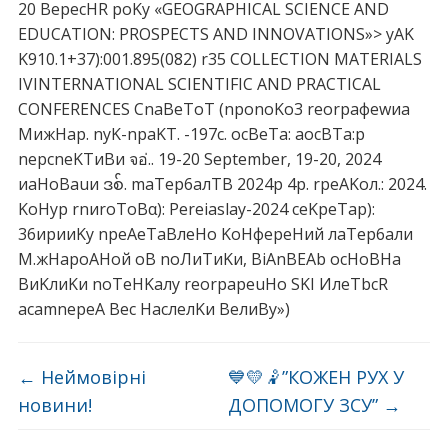
←
Неймовірні
💙💛🤾”КОЖЕН РУХ У
новини!
ДОПОМОГУ ЗСУ”
→