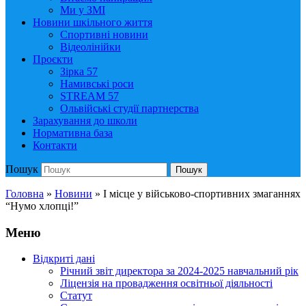
Ми у ЗМІ
Новини шкільного життя
Спортивні новини
Відеолінійки
Проєкти
Зірка 57
Намивські роси
STREAM 57
Ольвійські студії партнерства
Зарахування до школи
Нормативна база
Контакти
Пошук
Пошук
Головна
»
Новини
»
І місце у військово-спортивних змаганнях
“Нумо хлопці!”
Меню
Відкриті дані
Річний звіт директора за 2024-2025 навчальний рік
Ліцензія на провадження освітньої діяльності
Статут