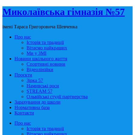
Миколаївська гімназія №57
імені Тараса Григоровича Шевченка
Про нас
Історія та традиції
Вітаємо найкращих
Ми у ЗМІ
Новини шкільного життя
Спортивні новини
Відеолінійки
Проєкти
Зірка 57
Намивські роси
STREAM 57
Ольвійські студії партнерства
Зарахування до школи
Нормативна база
Контакти
Про нас
Історія та традиції
Вітаємо найкращих