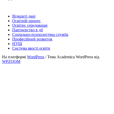
Відкриті дані
Освітній процес
Освітнє середовище
Партнерство в дії
Соціально-психологічна служба
Професійний розвиток
НУШ
Система якості освіти
На платформі
WordPress
/ Тема Academica WordPress від
WPZOOM