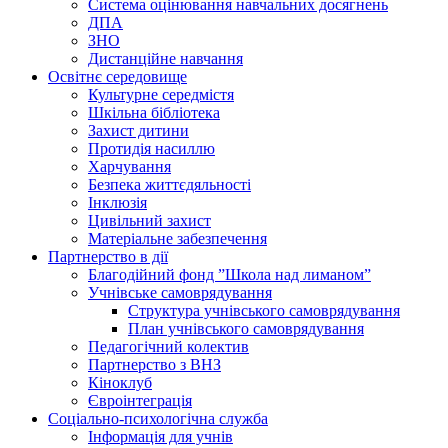
Система оцінювання навчальних досягнень
ДПА
ЗНО
Дистанційне навчання
Освітнє середовище
Культурне середмістя
Шкільна бібліотека
Захист дитини
Протидія насиллю
Харчування
Безпека життєдяльності
Інклюзія
Цивільний захист
Матеріальне забезпечення
Партнерство в дії
Благодійний фонд ”Школа над лиманом”
Учнівське самоврядування
Структура учнiвського самоврядування
План учнiвського самоврядування
Педагогічний колектив
Партнерство з ВНЗ
Кіноклуб
Євроінтеграція
Соціально-психологічна служба
Інформація для учнів