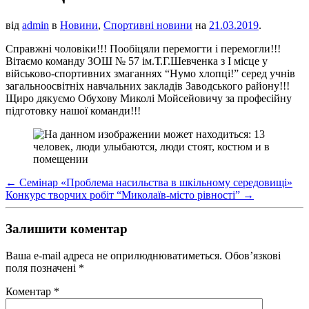
від
admin
в
Новини
,
Спортивні новини
на
21.03.2019
.
Справжні чоловіки!!! Пообіцяли перемогти і перемогли!!!
Вітаємо команду ЗОШ № 57 ім.Т.Г.Шевченка з І місце у
військово-спортивних змаганнях “Нумо хлопці!” серед учнів
загальноосвітніх навчальних закладів Заводського району!!!
Щиро дякуємо Обухову Миколі Мойсейовичу за професійну
підготовку нашої команди!!!
←
Семінар «Проблема насильства в шкільному середовищі»
Конкурс творчих робіт “Миколаїв-місто рівності”
→
Залишити коментар
Ваша e-mail адреса не оприлюднюватиметься.
Обов’язкові
поля позначені
*
Коментар
*