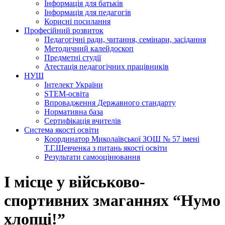
Інформація для батьків
Інформація для педагогів
Корисні посилання
Професійний розвиток
Педагогічні ради, читання, семінари, засідання
Методичний калейдоскоп
Предметні студії
Атестація педагогічних працівників
НУШ
Інтелект України
STEM-освіта
Впровадження Державного стандарту
Нормативна база
Сертифікація вчителів
Система якості освіти
Координатор Миколаївської ЗОШ № 57 імені
Т.Г.Шевченка з питань якості освіти
Результати самооцінювання
І місце у військово-
спортивних змаганнях “Нумо
хлопці!”