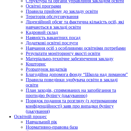
Структура та органи управління закладом освіти
Освiтнi програми
Правила прийому до закладу освіти
Територiя обслуговування
Ліцензійний обсяг та фактична кількість осіб, які
навчаються в закладі освіти
Кадровий склад
Наявність вакантних посад
Додатковi освiтнi послуги
Навчання осіб з особливими освітніми потребами
Результати моніторингу якості освіти
Матеріально-технічне забезпечення закладу
Кошторис
Розрахунок видатків
Благодійна допомога фонду “Школа над лиманом”
Правила поведінки здобувача освіти в закладі
освіти
План заходів, спрямованих на запобігання та
протидію булінгу (цькуванню)
Порядок подання та розгляду (з дотриманням
конфіденційності) заяв про випадки булінгу
(цькування)
Освітній процес
Навчальний рік
Нормативно-правова база