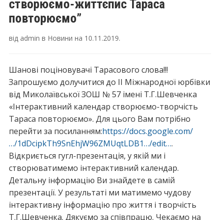
створюємо-життєпис Тараса
повторюємо”
від
admin
в
Новини
на
10.11.2019
.
Шанові поціновувачі Тарасового слова!!!
Запрошуємо долучитися до ІІ Міжнародної юрбівки
від Миколаївської ЗОШ № 57 імені Т.Г.Шевченка
«Інтерактивний календар створюємо-творчість
Тараса повторюємо». Для цього Вам потрібно
перейти за посиланням:
https://docs.google.com/
…/1dDcipkTh9SnEhjW96ZMUqtLDB1…/edit…
.
Відкриється гугл-презентація, у якій ми і
створюватимемо інтерактивний календар.
Детальну інформацію Ви знайдете в самій
презентації. У результаті ми матимемо чудову
інтерактивну інформацію про життя і творчість
Т.Г.Шевченка. Дякуємо за співпрацю. Чекаємо на