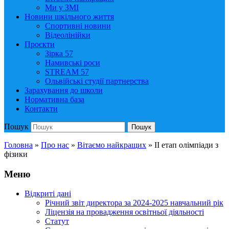
Ми у ЗМІ
Новини шкільного життя
Спортивні новини
Відеолінійки
Проєкти
Зірка 57
Намивські роси
STREAM 57
Ольвійські студії партнерства
Зарахування до школи
Нормативна база
Контакти
Пошук
Пошук
Головна
»
Про нас
»
Вітаємо найкращих
»
ІІ етап олімпіади з
фізики
Меню
Відкриті дані
Річний звіт директора за 2024-2025 навчальний рік
Ліцензія на провадження освітньої діяльності
Статут