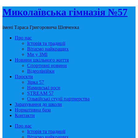
Миколаївська гімназія №57
імені Тараса Григоровича Шевченка
Про нас
Історія та традиції
Вітаємо найкращих
Ми у ЗМІ
Новини шкільного життя
Спортивні новини
Відеолінійки
Проєкти
Зірка 57
Намивські роси
STREAM 57
Ольвійські студії партнерства
Зарахування до школи
Нормативна база
Контакти
Про нас
Історія та традиції
Вітаємо найкращих