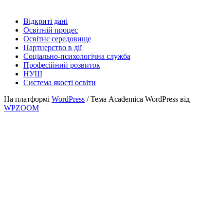
Відкриті дані
Освітній процес
Освітнє середовище
Партнерство в дії
Соціально-психологічна служба
Професійний розвиток
НУШ
Система якості освіти
На платформі
WordPress
/ Тема Academica WordPress від
WPZOOM