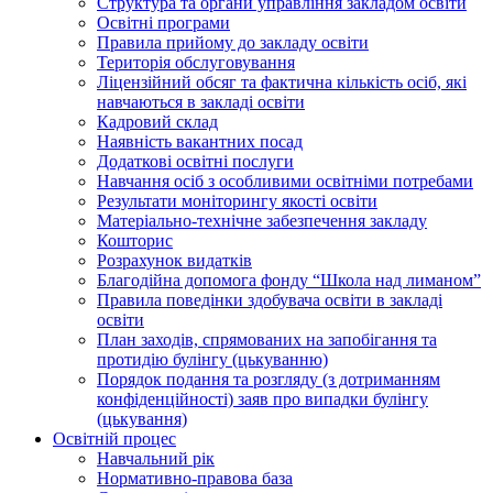
Структура та органи управління закладом освіти
Освiтнi програми
Правила прийому до закладу освіти
Територiя обслуговування
Ліцензійний обсяг та фактична кількість осіб, які
навчаються в закладі освіти
Кадровий склад
Наявність вакантних посад
Додатковi освiтнi послуги
Навчання осіб з особливими освітніми потребами
Результати моніторингу якості освіти
Матеріально-технічне забезпечення закладу
Кошторис
Розрахунок видатків
Благодійна допомога фонду “Школа над лиманом”
Правила поведінки здобувача освіти в закладі
освіти
План заходів, спрямованих на запобігання та
протидію булінгу (цькуванню)
Порядок подання та розгляду (з дотриманням
конфіденційності) заяв про випадки булінгу
(цькування)
Освітній процес
Навчальний рік
Нормативно-правова база