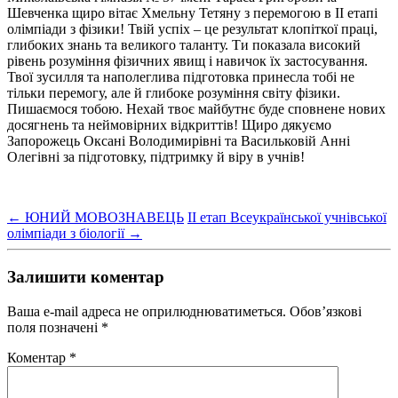
Шевченка щиро вітає Хмельну Тетяну з перемогою в ІІ етапі
олімпіади з фізики! Твій успіх – це результат клопіткої праці,
глибоких знань та великого таланту. Ти показала високий
рівень розуміння фізичних явищ і навичок їх застосування.
Твої зусилля та наполеглива підготовка принесла тобі не
тільки перемогу, але й глибоке розуміння світу фізики.
Пишаємося тобою. Нехай твоє майбутнє буде сповнене нових
досягнень та неймовірних відкриттів! Щиро дякуємо
Запорожець Оксані Володимирівні та Васильковій Анні
Олегівні за підготовку, підтримку й віру в учнів!
←
ЮНИЙ МОВОЗНАВЕЦЬ
ІІ етап Всеукраїнської учнівської
олімпіади з біології
→
Залишити коментар
Ваша e-mail адреса не оприлюднюватиметься.
Обов’язкові
поля позначені
*
Коментар
*