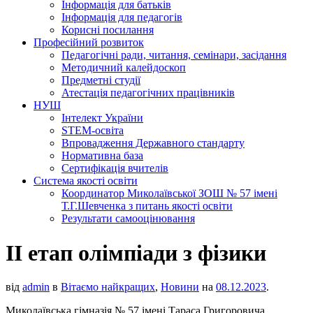
Інформація для батьків
Інформація для педагогів
Корисні посилання
Професійний розвиток
Педагогічні ради, читання, семінари, засідання
Методичний калейдоскоп
Предметні студії
Атестація педагогічних працівників
НУШ
Інтелект України
STEM-освіта
Впровадження Державного стандарту
Нормативна база
Сертифікація вчителів
Система якості освіти
Координатор Миколаївської ЗОШ № 57 імені
Т.Г.Шевченка з питань якості освіти
Результати самооцінювання
ІІ етап олімпіади з фізики
від
admin
в
Вітаємо найкращих
,
Новини
на
08.12.2023
.
Миколаївська гімназія № 57 імені Тараса Григоровича