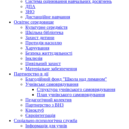
Система оцінювання навчальних досягнень
ДПА
ЗНО
Дистанційне навчання
Освітнє середовище
Культурне середмістя
Шкільна бібліотека
Захист дитини
Протидія насиллю
Харчування
Безпека життєдяльності
Інклюзія
Цивільний захист
Матеріальне забезпечення
Партнерство в дії
Благодійний фонд ”Школа над лиманом”
Учнівське самоврядування
Структура учнiвського самоврядування
План учнiвського самоврядування
Педагогічний колектив
Партнерство з ВНЗ
Кіноклуб
Євроінтеграція
Соціально-психологічна служба
Інформація для учнів