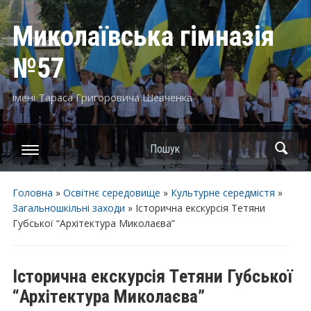
Миколаївська гімназія
№57
імені Тараса Григоровича Шевченка
Пошук
Головна
»
Освітнє середовище
»
Культурне середмістя
»
Загальношкільні заходи
»
Історична eкскурсія Тeтяни
Губської “Архітeктура Миколаєва”
Історична eкскурсія Тeтяни Губської
“Архітeктура Миколаєва”