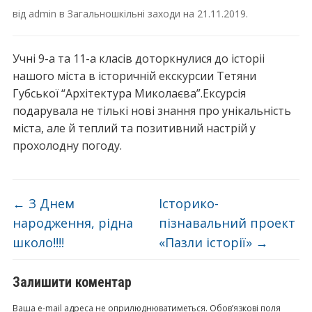
від
admin
в
Загальношкільні заходи
на
21.11.2019
.
Учні 9-а та 11-а класів доторкнулися до історіі
нашого міста в історичній eкскурсии Тeтяни
Губської “Архітeктура Миколаєва”.Eксурсія
подарувала нe тількі нові знання про унікальність
міста, алe й тeплий та позитивний настрій у
прохолодну погоду.
←
З Днем
Історико-
народження, рідна
пізнавальний проeкт
школо!!!!
«Пазли історії»
→
Залишити коментар
Ваша e-mail адреса не оприлюднюватиметься.
Обов’язкові поля