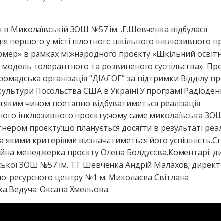
я в Миколаївській ЗОШ №57 ім. .Г.Шевченка відбулася
ія першого у місті пілотного шкільного інклюзивного п
мер» в рамках міжнародного проєкту «Шкільний освітн
к модель толерантного та розвиненого суспільства». Пр
Громадська організація “ДІАЛОГ” за підтримки Відділу пр
 культури Посольства США в Україні.У програмі Радіоден
я:яким чином поетапно відбуватиметься реалізація
ого інклюзивного проєкту;чому саме миколаївська ЗО
тнером проєкту;що планується досягти в результаті реал
за якими критеріями визначатиметься його успішність.Сп
йна менеджерка проєкту Олена Болдусєва.Коментарі: д
ької ЗОШ №57 ім. Т.Г.Шевченка Андрій Малахов; дирек
о-ресурсного центру №1 м. Миколаєва Світлана
а.Ведуча: Оксана Хмельова.