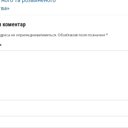
тного та розвиненого
тва»
 коментар
адреса не оприлюднюватиметься.
Обов’язкові поля позначені
*
*