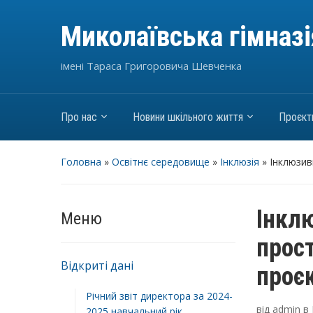
Миколаївська гімназ
імені Тараса Григоровича Шевченка
Про нас
Новини шкільного життя
Проєкт
Головна
»
Освітнє середовище
»
Інклюзія
»
Інклюзив
Інкл
Меню
прос
Відкриті дані
проє
Річний звіт директора за 2024-
від
admin
в
2025 навчальний рік