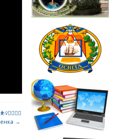
️‍♂️🤾‍♂️
ченка
→