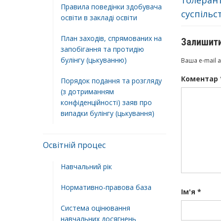
толеран
Правила поведінки здобувача
суспільс
освіти в закладі освіти
План заходів, спрямованих на
Залишити
запобігання та протидію
булінгу (цькуванню)
Ваша e-mail 
Коментар
Порядок подання та розгляду
(з дотриманням
конфіденційності) заяв про
випадки булінгу (цькування)
Освітній процес
Навчальний рік
Нормативно-правова база
Ім'я
*
Система оцінювання
навчальних досягнень