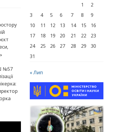
1
2
3
4
5
6
7
8
9
ростору
10
11
12
13
14
15
16
ій
17
18
19
20
21
22
23
оєкт
24
25
26
27
28
29
30
еси,
ь
31
Ш №57
« Лип
ізації
ікерка:
иректор
торка