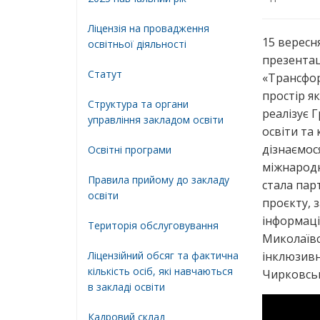
Ліцензія на провадження
15 вересн
освітньої діяльності
презентац
Статут
«Трансфор
простір я
Структура та органи
реалізує 
управління закладом освіти
освіти та
дізнаємос
Освiтнi програми
міжнародн
Правила прийому до закладу
стала пар
освіти
проєкту, 
інформаці
Територiя обслуговування
Миколаївс
Ліцензійний обсяг та фактична
інклюзивн
кількість осіб, які навчаються
Чирковськ
в закладі освіти
Кадровий склад