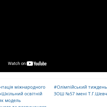
нтація міжнародного
#Олімпійський тиждень⛹️‍♀️🏋
«Шкільний освітній
ЗОШ №57 імені Т.Г.Шев
як модель