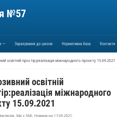
ія №57
и
Зарахування до школи
Нормативна база
Контакти
ний освітній простір:реалізація міжнародного проєкту 15.09.2021
юзивний освітній
тір:реалізація міжнародного
кту 15.09.2021
Інклюзія
,
Ми у ЗМІ
,
Новини
на
17.09.2021
.