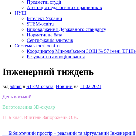
Предметні студії
Атестація педагогічних працівників
НУШ
Інтелект України
STEM-освіта
Впровадження Державного стандарту
Нормативна база
Сертифікація вчителів
Система якості освіти
Координатор Миколаївської ЗОШ № 57 імені Т.Г.Шевч
Результати самооцінювання
Інженерний тиждень
від
admin
в
STEM-освіта
,
Новини
на
11.02.2021
.
День восьмий
Виготовлення 3D-окуляр
11-Б клас. Вчитель Запорожець О.В.
←
Бібліотечний простір – реальний та віртуальний
Інженерний