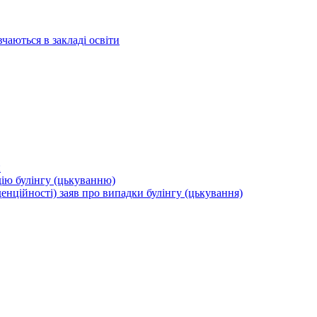
вчаються в закладі освіти
и
дію булінгу (цькуванню)
енційності) заяв про випадки булінгу (цькування)