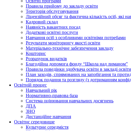
Освiтнi програми
Правила прийому до закладу освіти
Територiя обслуговування
Ліцензійний обсяг та фактична кількість осіб, які на
Кадровий склад
Наявність вакантних посад
Додатковi освiтнi послуги
Навчання осіб з особливими освітніми потребами
Результати моніторингу якості освіти
Матеріально-технічне забезпечення закладу
Кошторис
Розрахунок видатків
Благодійна допомога фонду “Школа над лиманом”
Правила поведінки здобувача освіти в закладі освіт
План заходів, спрямованих на запобігання та проти
Порядок подання та розгляду (з дотриманням конфід
Освітній процес
Навчальний рік
Нормативно-правова база
Система оцінювання навчальних досягнень
ДПА
ЗНО
Дистанційне навчання
Освітнє середовище
Культурне середмістя