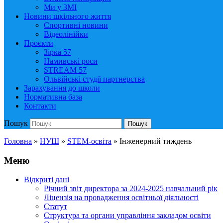
Ми у ЗМІ
Новини шкільного життя
Спортивні новини
Відеолінійки
Проєкти
Зірка 57
Намивські роси
STREAM 57
Ольвійські студії партнерства
Зарахування до школи
Нормативна база
Контакти
Пошук
Пошук
Головна
»
НУШ
»
STEM-освіта
»
Інженерний тиждень
Меню
Відкриті дані
Річний звіт директора за 2024-2025 навчальний рік
Ліцензія на провадження освітньої діяльності
Статут
Структура та органи управління закладом освіти