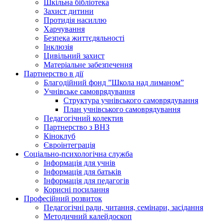
Шкільна бібліотека
Захист дитини
Протидія насиллю
Харчування
Безпека життєдяльності
Інклюзія
Цивільний захист
Матеріальне забезпечення
Партнерство в дії
Благодійний фонд ”Школа над лиманом”
Учнівське самоврядування
Структура учнiвського самоврядування
План учнiвського самоврядування
Педагогічний колектив
Партнерство з ВНЗ
Кіноклуб
Євроінтеграція
Соціально-психологічна служба
Інформація для учнів
Інформація для батьків
Інформація для педагогів
Корисні посилання
Професійний розвиток
Педагогічні ради, читання, семінари, засідання
Методичний калейдоскоп