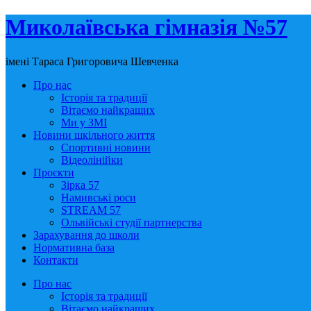
Миколаївська гімназія №57
імені Тараса Григоровича Шевченка
Про нас
Історія та традиції
Вітаємо найкращих
Ми у ЗМІ
Новини шкільного життя
Спортивні новини
Відеолінійки
Проєкти
Зірка 57
Намивські роси
STREAM 57
Ольвійські студії партнерства
Зарахування до школи
Нормативна база
Контакти
Про нас
Історія та традиції
Вітаємо найкращих