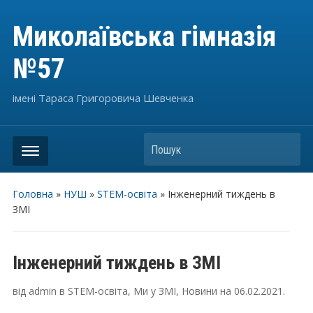
Миколаївська гімназія
№57
імені Тараса Григоровича Шевченка
Пошук
Головна
»
НУШ
»
STEM-освіта
»
Інженерний тиждень в
ЗМІ
Інженерний тиждень в ЗМІ
від
admin
в
STEM-освіта
,
Ми у ЗМІ
,
Новини
на
06.02.2021
.