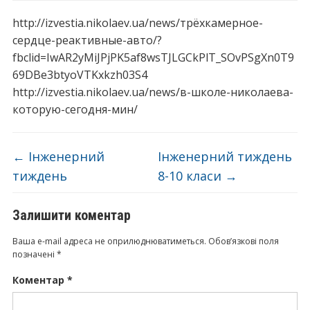
http://izvestia.nikolaev.ua/news/трёхкамерное-
сердце-реактивные-авто/?
fbclid=IwAR2yMiJPjPK5af8wsTJLGCkPlT_SOvPSgXn0T9
69DBe3btyoVTKxkzh03S4
http://izvestia.nikolaev.ua/news/в-школе-николаева-
которую-сегодня-мин/
←
Інженерний
Інженерний тиждень
тиждень
8-10 класи
→
Залишити коментар
Ваша e-mail адреса не оприлюднюватиметься.
Обов’язкові поля
позначені
*
Коментар
*