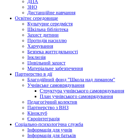
ДПА
ЗНО
Дистанційне навчання
Освітнє середовище
Культурне середмістя
Шкільна бібліотека
Захист дитини
Протидія насиллю
Харчування
Безпека життєдяльності
Інклюзія
Цивільний захист
Матеріальне забезпечення
Партнерство в дії
Благодійний фонд ”Школа над лиманом”
Учнівське самоврядування
Структура учнiвського самоврядування
План учнiвського самоврядування
Педагогічний колектив
Партнерство з ВНЗ
Кіноклуб
Євроінтеграція
Соціально-психологічна служба
Інформація для учнів
Інформація для батьків