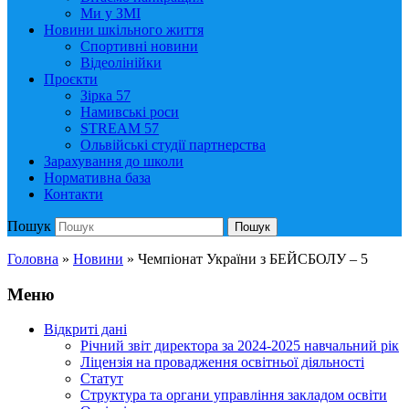
Ми у ЗМІ
Новини шкільного життя
Спортивні новини
Відеолінійки
Проєкти
Зірка 57
Намивські роси
STREAM 57
Ольвійські студії партнерства
Зарахування до школи
Нормативна база
Контакти
Пошук
Пошук
Головна
»
Новини
»
Чемпіонат України з БЕЙСБОЛУ – 5
Меню
Відкриті дані
Річний звіт директора за 2024-2025 навчальний рік
Ліцензія на провадження освітньої діяльності
Статут
Структура та органи управління закладом освіти