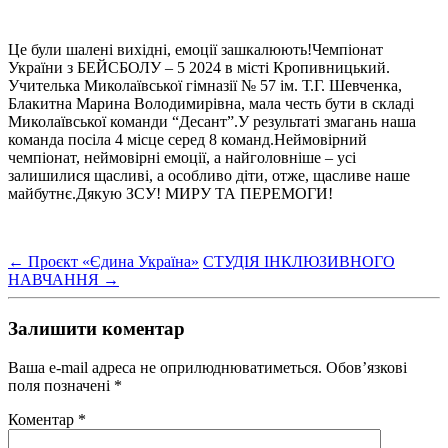
Це були шалені вихідні, емоції зашкалюють!Чемпіонат
України з БЕЙСБОЛУ – 5 2024 в місті Кропивницький.
Учителька Миколаївської гімназії № 57 ім. Т.Г. Шевченка,
Блакитна Марина Володимирівна, мала честь бути в складі
Миколаївської команди “Десант”.У результаті змагань наша
команда посіла 4 місце серед 8 команд.Неймовірний
чемпіонат, неймовірні емоції, а найголовніше – усі
залишилися щасливі, а особливо діти, отже, щасливе наше
майбутнє.Дякую ЗСУ! МИРУ ТА ПЕРЕМОГИ!
←
Проєкт «Єдина Україна»
СТУДІЯ ІНКЛЮЗИВНОГО
НАВЧАННЯ
→
Залишити коментар
Ваша e-mail адреса не оприлюднюватиметься.
Обов’язкові
поля позначені
*
Коментар
*