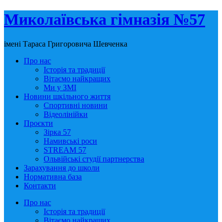
Миколаївська гімназія №57
імені Тараса Григоровича Шевченка
Про нас
Історія та традиції
Вітаємо найкращих
Ми у ЗМІ
Новини шкільного життя
Спортивні новини
Відеолінійки
Проєкти
Зірка 57
Намивські роси
STREAM 57
Ольвійські студії партнерства
Зарахування до школи
Нормативна база
Контакти
Про нас
Історія та традиції
Вітаємо найкращих