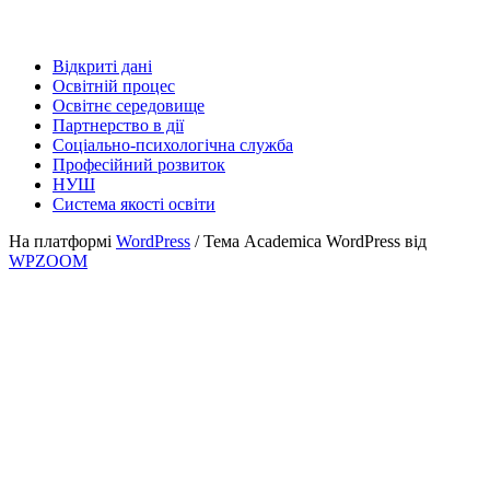
Відкриті дані
Освітній процес
Освітнє середовище
Партнерство в дії
Соціально-психологічна служба
Професійний розвиток
НУШ
Система якості освіти
На платформі
WordPress
/ Тема Academica WordPress від
WPZOOM