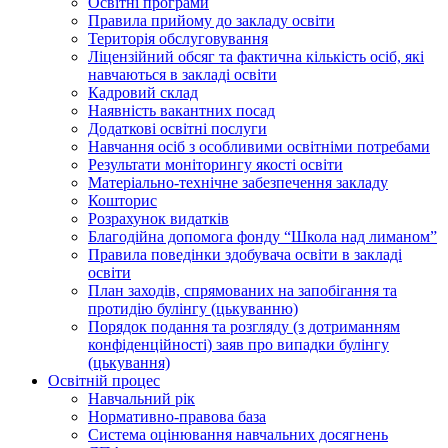
Освiтнi програми
Правила прийому до закладу освіти
Територiя обслуговування
Ліцензійний обсяг та фактична кількість осіб, які
навчаються в закладі освіти
Кадровий склад
Наявність вакантних посад
Додатковi освiтнi послуги
Навчання осіб з особливими освітніми потребами
Результати моніторингу якості освіти
Матеріально-технічне забезпечення закладу
Кошторис
Розрахунок видатків
Благодійна допомога фонду “Школа над лиманом”
Правила поведінки здобувача освіти в закладі
освіти
План заходів, спрямованих на запобігання та
протидію булінгу (цькуванню)
Порядок подання та розгляду (з дотриманням
конфіденційності) заяв про випадки булінгу
(цькування)
Освітній процес
Навчальний рік
Нормативно-правова база
Система оцінювання навчальних досягнень