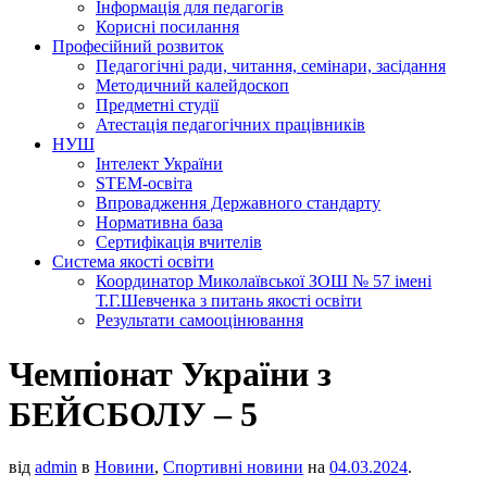
Інформація для педагогів
Корисні посилання
Професійний розвиток
Педагогічні ради, читання, семінари, засідання
Методичний калейдоскоп
Предметні студії
Атестація педагогічних працівників
НУШ
Інтелект України
STEM-освіта
Впровадження Державного стандарту
Нормативна база
Сертифікація вчителів
Система якості освіти
Координатор Миколаївської ЗОШ № 57 імені
Т.Г.Шевченка з питань якості освіти
Результати самооцінювання
Чемпіонат України з
БЕЙСБОЛУ – 5
від
admin
в
Новини
,
Спортивні новини
на
04.03.2024
.