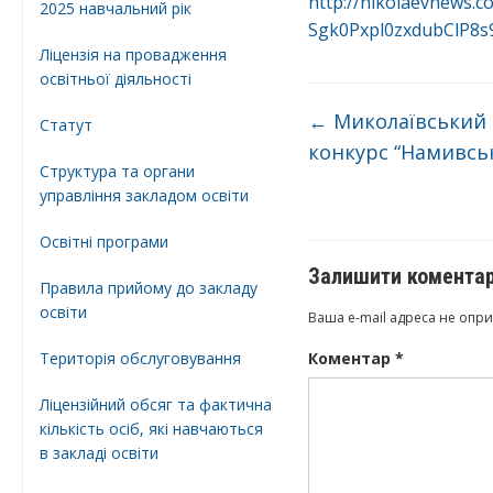
http://nikolaevnews.c
2025 навчальний рік
Sgk0Pxpl0zxdubClP8s
Ліцензія на провадження
освітньої діяльності
←
Миколаївський 
Статут
конкурс “Намивськ
Структура та органи
управління закладом освіти
Освiтнi програми
Залишити комента
Правила прийому до закладу
освіти
Ваша e-mail адреса не опр
Територiя обслуговування
Коментар
*
Ліцензійний обсяг та фактична
кількість осіб, які навчаються
в закладі освіти