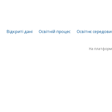
Відкриті дані
Освітній процес
Освітнє середов
На платформ