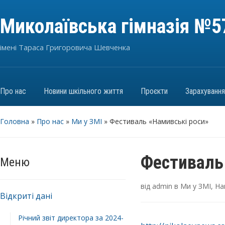
Миколаївська гімназія №5
імені Тараса Григоровича Шевченка
Про нас
Новини шкільного життя
Проєкти
Зарахуванн
Головна
»
Про нас
»
Ми у ЗМІ
»
Фестиваль «Намивські роси»
Фестиваль
Меню
від
admin
в
Ми у ЗМІ
,
На
Відкриті дані
Річний звіт директора за 2024-