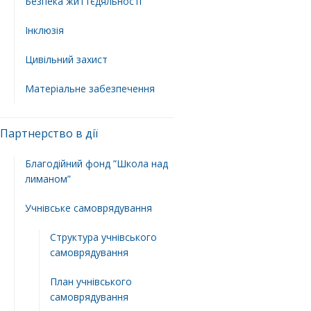
Безпека життєдяльності
Інклюзія
Цивільний захист
Матеріальне забезпечення
Партнерство в дії
Благодійний фонд ”Школа над
лиманом”
Учнівське самоврядування
Структура учнiвського
самоврядування
План учнiвського
самоврядування