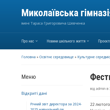
Миколаївська гімназ
імені Тараса Григоровича Шевченка
Про нас
Новини шкільного життя
Проєкт
Головна
»
Освітнє середовище
»
Культурне середмі
Фести
Меню
від
admin
в
Відкриті дані
Річний звіт директора за 2024-
22 лютого 
2025 навчальний рік