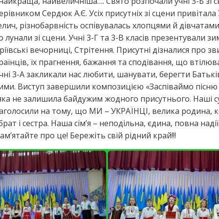
 найкраща, найвеличніша…. Свято розпочали учні 3-Б зі с
ерівником Сердюк А.Є. Усіх присутніх зі сцени привітала
велич, різнобарвність оспівувалась хлопцями й дівчатами
 лунали зі сцени. Учні 3-Г та 3-В класів презентували зи
ріївські вечорниці, Стрітення. Присутні дізналися про зв
раїнців, їх прагнення, бажання та сподівання, що втілюв
Учні 3-А закликали нас любити, шанувати, берегти Батьк
ими. Виступ завершили композицією «Заспіваймо пісню
 яка не залишила байдужим жодного присутнього. Наші с
наголосили на тому, що МИ – УКРАЇНЦІ, велика родина, к
 брат і сестра. Наша сім’я – неподільна, єдина, повна наді
ам’ятайте про це! Бережіть свій рідний край!!!