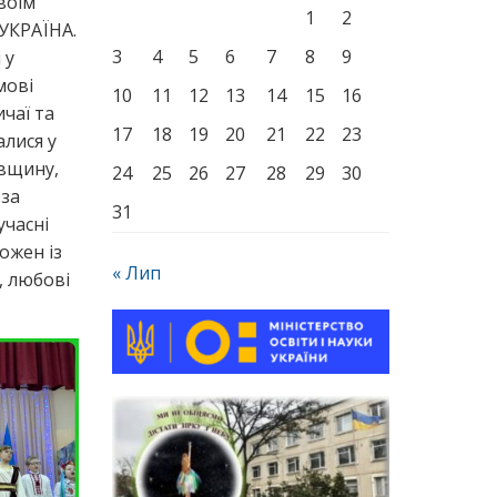
воїм
1
2
 УКРАЇНА.
3
4
5
6
7
8
9
 у
мові
10
11
12
13
14
15
16
ичаї та
17
18
19
20
21
22
23
алися у
івщину,
24
25
26
27
28
29
30
 за
31
учасні
ожен із
« Лип
ї, любові