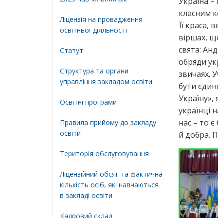
Україна –
класним к
Ліцензія на провадження
Її краса, 
освітньої діяльності
віршах, що
свята: Анд
Статут
обряди ук
Структура та органи
звичаях. 
управління закладом освіти
бути єдин
Україну»,
Освiтнi програми
українці 
нас – то є
Правила прийому до закладу
освіти
й добра. П
Територiя обслуговування
Ліцензійний обсяг та фактична
кількість осіб, які навчаються
в закладі освіти
Кадровий склад