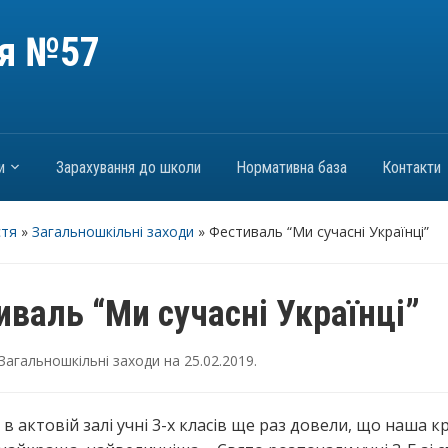
ія №57
и
Зарахування до школи
Нормативна база
Контакти
стя
»
Загальношкільні заходи
»
Фестиваль “Ми сучасні Українці”
валь “Ми сучасні Українці”
Загальношкільні заходи
на
25.02.2019
.
в актовій залі учні 3-х класів ще раз довели, що наша кр