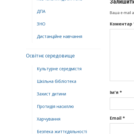
Залишити
ДПА
Ваша e-mail 
ЗНО
Коментар
Дистанційне навчання
Освітнє середовище
Культурне середмістя
Шкільна бібліотека
Ім'я
*
Захист дитини
Протидія насиллю
Email
*
Харчування
Безпека життєдяльності