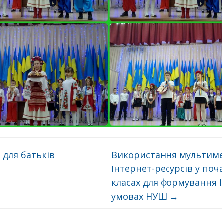
 для батьків
Використання мультим
Інтернет-ресурсів у поч
класах для формування 
умовах НУШ
→