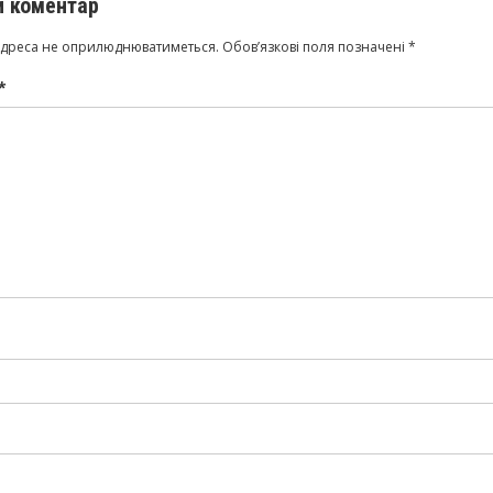
 коментар
адреса не оприлюднюватиметься.
Обов’язкові поля позначені
*
*