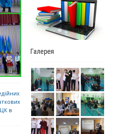
Галерея
едійних
аткових
ІЦК в