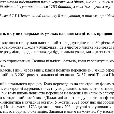
час змогла підставити плече херсонським дітям, що опинились в о
кій області. Тут навчається 1783 дитини, з яких 703 – учні з оку
 імені Т.Г.Шевченка від початку її заснування, а також, про діял
ого, як у цих надважких умовах навчаються діти, як працюють в
 воєнного стану наш навчальний заклад зустріне своє 30-річчя. А
а україномовна школа у Миколаєві, де з чистого листка набиравс
бре розуміли, що до нас завжди буде пильна увага, ми – дитя не
ично спрямованим. Велика кількість батьків, коли їх запитуєш, 
ть.
 класів. Нині, через війну, класи помітно переповнені. Якщо сере
танційно. З 2021 року загальноосвітня школа № 57 імені Тараса Ш
зації навчального процесу. Було переведено на електронну форм
електронні журнали, по-суті, усю діяльність навчального закла
Ще рік тому школа повністю перейшла на ведення виключно елект
и методичний посібник «Діджиталізація закладу освіти як ефект
 «Інноватика в сучасній освіті». У жовтні 2021 року нас нагоро
си). Нині – маємо 1783 дитини, з яких 703 – це учні з окуповани
ми: місто подолало окупацію. Завдяки нашим мужнім ЗСУ у ньому 