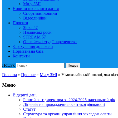
Ми у ЗМІ
Новини шкільного життя
Спортивні новини
Відеолінійки
Проєкти
Зірка 57
Намивські роси
STREAM 57
Ольвійські студії партнерства
Зарахування до школи
Нормативна база
Контакти
Пошук
Пошук
Головна
»
Про нас
»
Ми у ЗМІ
»
У миколаївській школі, яка від
Меню
Відкриті дані
Річний звіт директора за 2024-2025 навчальний рік
Ліцензія на провадження освітньої діяльності
Статут
Структура та органи управління закладом освіти