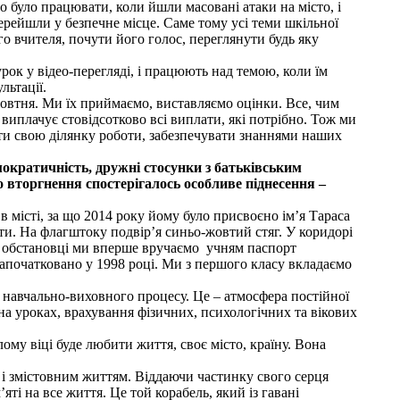
о було працювати, коли йшли масовані атаки на місто, і
ерейшли у безпечне місце. Саме тому усі теми шкільної
го вчителя, почути його голос, переглянути будь яку
рок у відео-перегляді, і працюють над темою, коли їм
льтації.
жовтня. Ми їх приймаємо, виставляємо оцінки. Все, чим
виплачує стовідсотково всі виплати, які потрібно. Тож ми
ати свою ділянку роботи, забезпечувати знаннями наших
ократичність, дружні стосунки з батьківським
 вторгнення спостерігалось особливе піднесення –
в місті, за що 2014 року йому було присвоєно ім’я Тараса
оти. На флагштоку подвір’я синьо-жовтий стяг. У коридорі
ій обстановці ми вперше вручаємо учням паспорт
започатковано у 1998 році. Ми з першого класу вкладаємо
 навчально-виховного процесу. Це – атмосфера постійної
 на уроках, врахування фізичних, психологічних та вікових
ому віці буде любити життя, своє місто, країну. Вона
 і змістовним життям. Віддаючи частинку свого серця
ті на все життя. Це той корабель, який із гавані