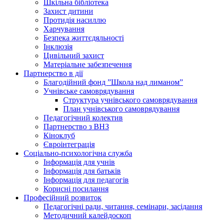
Шкільна бібліотека
Захист дитини
Протидія насиллю
Харчування
Безпека життєдяльності
Інклюзія
Цивільний захист
Матеріальне забезпечення
Партнерство в дії
Благодійний фонд ”Школа над лиманом”
Учнівське самоврядування
Структура учнiвського самоврядування
План учнiвського самоврядування
Педагогічний колектив
Партнерство з ВНЗ
Кіноклуб
Євроінтеграція
Соціально-психологічна служба
Інформація для учнів
Інформація для батьків
Інформація для педагогів
Корисні посилання
Професійний розвиток
Педагогічні ради, читання, семінари, засідання
Методичний калейдоскоп