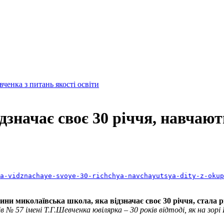
енка з питань якості освіти
дзначає своє 30 річчя, навчают
a-vidznachaye-svoye-30-richchya-navchayutsya-dity-z-okup
ини миколаївська школа, яка відзначає своє 30 річчя, стала
№ 57 імені Т.Г.Шевченка ювілярка – 30 років відтоді, як на зорі