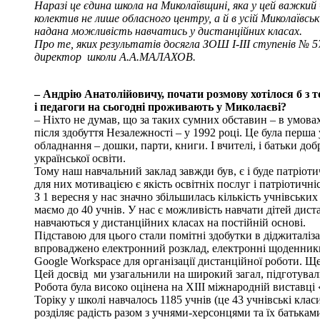
Наразі це єдина школа на Миколаївщині, яка у цей важкий 
колектив не лише обласного центру, а й в усій Миколаївсь
надана можливість навчатись у дистанційних класах.
Про те, яких результатів досягла ЗОШ І-ІІІ ступенів № 57
директор школи А.А.МАЛАХОВ.
– Андрію Анатолійовичу, почати розмову хотілося б з т
і педагоги на сьогодні проживають у Миколаєві?
– Ніхто не думав, що за таких сумних обставин – в умовах
після здобуття Незалежності – у 1992 році. Це була перш
обладнання – дошки, парти, книги. І вчителі, і батьки до
української освіти.
Тому наш навчальний заклад завжди був, є і буде патріот
для них мотивацією є якість освітніх послуг і патріотичніс
З 1 вересня у нас значно збільшилась кількість учнівських
маємо до 40 учнів. У нас є можливість навчати дітей дис
навчаються у дистанційних класах на постійній основі.
Підставою для цього стали помітні здобутки в діджиталі
впроваджено електронний розклад, електронні щоденники, 
Google Workspace для організації дистанційної роботи. 
Цей досвід ми узагальнили на широкий загал, підготувал
Робота була високо оцінена на XІІІ міжнародній виставці
Торіку у школі навчалось 1185 учнів (це 43 учнівські кла
розділяє радість разом з учнями-херсонцями та їх батька