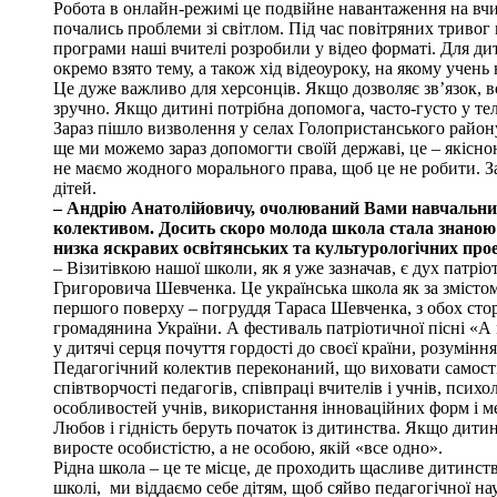
Робота в онлайн-режимі це подвійне навантаження на вчит
почались проблеми зі світлом. Під час повітряних тривог
програми наші вчителі розробили у відео форматі. Для дит
окремо взято тему, а також хід відеоуроку, на якому учень 
Це дуже важливо для херсонців. Якщо дозволяє зв’язок, во
зручно. Якщо дитині потрібна допомога, часто-густо у т
Зараз пішло визволення у селах Голопристанського району
ще ми можемо зараз допомогти своїй державі, це – якісною
не маємо жодного морального права, щоб це не робити. З
дітей.
– Андрію Анатолійовичу, очолюваний Вами навчальний 
колективом. Досить скоро молода школа стала знаною у
низка яскравих освітянських та культурологічних про
– Візитівкою нашої школи, як я уже зазначав, є дух патрі
Григоровича Шевченка. Це українська школа як за змістом,
першого поверху – погруддя Тараса Шевченка, з обох стор
громадянина України. А фестиваль патріотичної пісні «А 
у дитячі серця почуття гордості до своєї країни, розумінн
Педагогічний колектив переконаний, що виховати самості
співтворчості педагогів, співпраці вчителів і учнів, пси
особливостей учнів, використання інноваційних форм і м
Любов і гідність беруть початок із дитинства. Якщо дитин
виросте особистістю, а не особою, якій «все одно».
Рідна школа – це те місце, де проходить щасливе дитинст
школі, ми віддаємо себе дітям, щоб сяйво педагогічної на