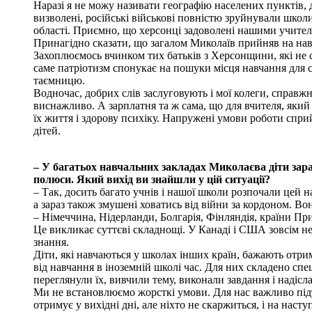
Наразі я не можу називати географію населених пунктів, д
визволені, російські військові повністю зруйнували школи,
області. Приємно, що херсонці задоволені нашими учител
Принагідно сказати, що загалом Миколаїв прийняв на на
Захоплюємось вчинком тих батьків з Херсонщини, які не с
саме патріотизм спонукає на пошуки місця навчання для 
таємницю.
Водночас, добрих слів заслуговують і мої колеги, справж
виснажливо. А зарплатня та ж сама, що для вчителя, який з
їх життя і здорову психіку. Напружені умови роботи сприй
дітей.
– У багатьох навчальних закладах Миколаєва діти зара
полюси. Який вихід ви знайшли у цій ситуації?
– Так, досить багато учнів і нашої школи розпочали цей н
а зараз також змушені ховатись від війни за кордоном. Во
– Німеччина, Нідерланди, Болгарія, Фінляндія, країни При
Це викликає суттєві складнощі. У Канаді і США зовсім не 
знання.
Діти, які навчаються у школах інших країн, бажають отри
від навчання в іноземній школі час. Для них складено спе
переглянули їх, вивчили тему, виконали завдання і надіс
Ми не встановлюємо жорсткі умови. Для нас важливо підт
отримує у вихідні дні, але ніхто не скаржиться, і на наст