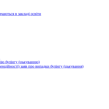
вчаються в закладі освіти
и
дію булінгу (цькуванню)
енційності) заяв про випадки булінгу (цькування)