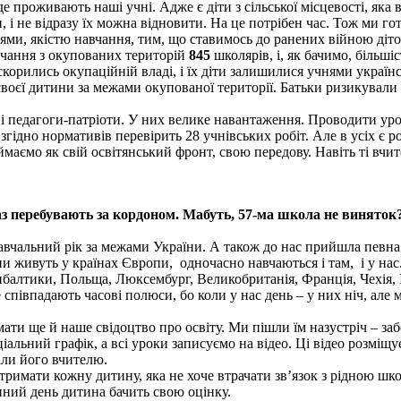
е проживають наші учні. Адже є діти з сільської місцевості, яка 
 і не відразу їх можна відновити. На це потрібен час. Тож ми гото
ями, якістю навчання, тим, що ставимось до ранених війною діто
вчання з окупованих територій
845
школярів, і, як бачимо, більші
корились окупаційній владі, і їх діти залишилися учнями украї
своєї дитини за межами окупованої території. Батьки ризикували
ні педагоги-патріоти. У них велике навантаження. Проводити урок
гідно нормативів перевірить 28 учнівських робіт. Але в усіх є ро
маємо як свій освітянський фронт, свою передову. Навіть ті вчит
з перебувають за кордоном. Мабуть, 57-ма школа не виняток?
авчальний рік за межами України. А також до нас прийшла певна к
ни живуть у країнах Європи, одночасно навчаються і там, і у нас
балтики, Польща, Люксембург, Великобританія, Франція, Чехія, Іта
співпадають часові полюси, бо коли у нас день – у них ніч, але 
мати ще й наше свідоцтво про освіту. Ми пішли їм назустріч – з
ціальний графік, а всі уроки записуємо на відео. Ці відео розміщ
лали його вчителю.
римати кожну дитину, яка не хоче втрачати зв’язок з рідною шко
упний день дитина бачить свою оцінку.