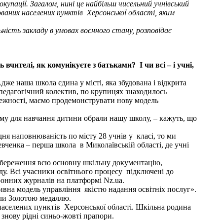
купації. Загалом, нині це найбільш чисельний учнівський
пованих населених пунктів Херсонської області, яким
ьність закладу в умовах воєнного стану, розповідає
чителі, як комунікуєте з батьками? І чи всі – і учні,
дже наша школа єдина у місті, яка збудована і відкрита
я педагогічний колектив, по крупицях знаходилось
залежності, маємо продемонструвати нову модель
чому для навчання дитини обрали нашу школу, – кажуть, що
дня наповнюваність по місту 28 учнів у класі, то ми
евченка – перша школа в Миколаївській області, де учні
у збереження всю основну шкільну документацію,
ду. Всі учасники освітнього процесу підключені до
ронних журналів на платформі Nz.ua.
ивна модель управління якістю надання освітніх послуг».
дили Золотою медаллю.
х населених пунктів Херсонської області. Шкільна родина
знову рідні синьо-жовті прапори.