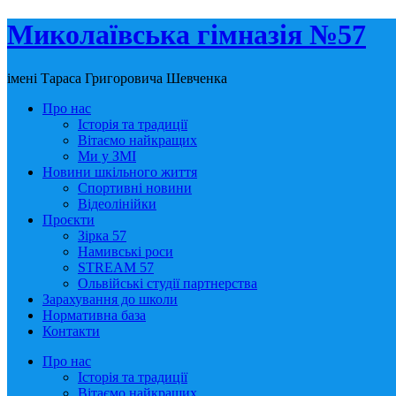
Миколаївська гімназія №57
імені Тараса Григоровича Шевченка
Про нас
Історія та традиції
Вітаємо найкращих
Ми у ЗМІ
Новини шкільного життя
Спортивні новини
Відеолінійки
Проєкти
Зірка 57
Намивські роси
STREAM 57
Ольвійські студії партнерства
Зарахування до школи
Нормативна база
Контакти
Про нас
Історія та традиції
Вітаємо найкращих