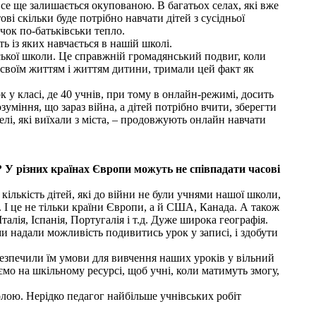
все ще залишається окупованою. В багатьох селах, які вже
ві скільки буде потрібно навчати дітей з сусідньої
чок по-батьківськи тепло.
сть із яких навчається в нашій школі.
нської школи. Це справжній громадянський подвиг, коли
 своїм життям і життям дитини, тримали цей факт як
 у класі, де 40 учнів, при тому в онлайн-режимі, досить
зуміння, що зараз війна, а дітей потрібно вчити, зберегти
елі, які виїхали з міста, – продовжують онлайн навчати
 У різних країнах Європи можуть не співпадати часові
ількість дітей, які до війни не були учнями нашої школи,
. І це не тільки країни Європи, а й США, Канада. А також
лія, Іспанія, Португалія і т.д. Дуже широка географія.
ми надали можливість подивитись урок у записі, і здобути
абезпечили їм умови для вивчення наших уроків у вільний
уємо на шкільному ресурсі, щоб учні, коли матимуть змогу,
лою. Нерідко педагог найбільше учнівських робіт