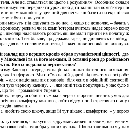
еля. Але всі ставляться до цього з розумінням. Особливо складн
 ми вимушені переривати урок, щоб діти залишили комп’ютер і п
ини це можливість у зручний для неї час побачити на екрані сво
не зміг бути присутнім.
ни можуть під`єднуватись до нас, а якщо не дозволяє, – бачать у
елефонному режимі чи за комп’ютером вчитель надає окремо консу
, і школярі надсилають роботи, які ще мали прийти на початку 
 освітою. Тим більше, що держава зараз, не дивлячись на війну, 
араз для всіх головне вистояти, і кожен повинен якісно виконув
заклад ще з перших кроків обрав гуманістичні цінності, дем
 Миколаєві та за його межами. В останні роки до російського
ектів. Яка їх подальша перспектива?
отизму. Заклад є осередком національно-патріотичного виховання 
 так і за формою. Ми стоїмо на цій дорозі від початку своєї роб
ін – алея національних прапорів, біля яких в офіційній святков
ми тую червону калину…», яка нині така популярна, у нас було 
я, що ти – громадянин України.
йну, творчу особистість можна через створення певних умов для
хологічного комфорту кожного, тобто відсутності стресового стану
етодів навчання.
а любить свою школу, якщо їй тут цікаво і комфортно, – у доросл
во: тут вчишся, спілкуєшся з друзями, живеш цікавим, насиченим
уки сяяло світлом добра у юних душах. Школа залишається у пам’я