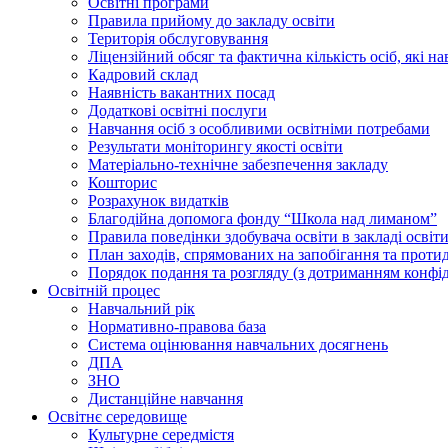
Освiтнi програми
Правила прийому до закладу освіти
Територiя обслуговування
Ліцензійний обсяг та фактична кількість осіб, які на
Кадровий склад
Наявність вакантних посад
Додатковi освiтнi послуги
Навчання осіб з особливими освітніми потребами
Результати моніторингу якості освіти
Матеріально-технічне забезпечення закладу
Кошторис
Розрахунок видатків
Благодійна допомога фонду “Школа над лиманом”
Правила поведінки здобувача освіти в закладі освіт
План заходів, спрямованих на запобігання та проти
Порядок подання та розгляду (з дотриманням конфід
Освітній процес
Навчальний рік
Нормативно-правова база
Система оцінювання навчальних досягнень
ДПА
ЗНО
Дистанційне навчання
Освітнє середовище
Культурне середмістя