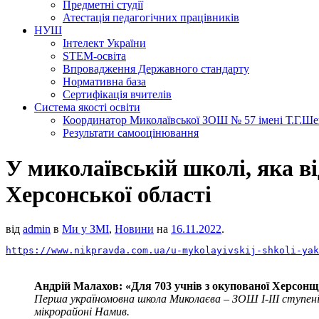
Предметні студії
Атестація педагогічних працівників
НУШ
Інтелект України
STEM-освіта
Впровадження Державного стандарту
Нормативна база
Сертифікація вчителів
Система якості освіти
Координатор Миколаївської ЗОШ № 57 імені Т.Г.Шевч
Результати самооцінювання
У миколаївській школі, яка ві
Херсонської області
від
admin
в
Ми у ЗМІ
,
Новини
на
16.11.2022
.
https://www.nikpravda.com.ua/u-mykolayivskij-shkoli-yak
Андрій Малахов: «Для 703 учнів з окупованої Херсонщ
Перша україномовна школа Миколаєва – ЗОШ І-ІІІ ступенів 
мікрорайоні Намив.