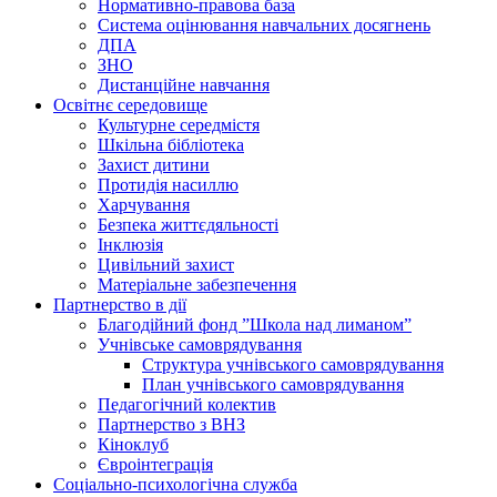
Нормативно-правова база
Система оцінювання навчальних досягнень
ДПА
ЗНО
Дистанційне навчання
Освітнє середовище
Культурне середмістя
Шкільна бібліотека
Захист дитини
Протидія насиллю
Харчування
Безпека життєдяльності
Інклюзія
Цивільний захист
Матеріальне забезпечення
Партнерство в дії
Благодійний фонд ”Школа над лиманом”
Учнівське самоврядування
Структура учнiвського самоврядування
План учнiвського самоврядування
Педагогічний колектив
Партнерство з ВНЗ
Кіноклуб
Євроінтеграція
Соціально-психологічна служба