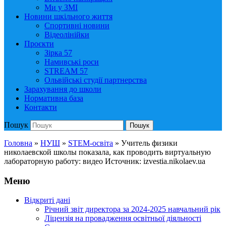
Ми у ЗМІ
Новини шкільного життя
Спортивні новини
Відеолінійки
Проєкти
Зірка 57
Намивські роси
STREAM 57
Ольвійські студії партнерства
Зарахування до школи
Нормативна база
Контакти
Пошук
Пошук
Головна
»
НУШ
»
STEM-освіта
»
Учитель физики
николаевской школы показала, как проводить виртуальную
лабораторную работу: видео Источник: izvestia.nikolaev.ua
Меню
Відкриті дані
Річний звіт директора за 2024-2025 навчальний рік
Ліцензія на провадження освітньої діяльності