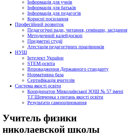
Інформація для учнів
Інформація для батьків
Інформація для педагогів
Корисні посилання
Професійний розвиток
Педагогічні ради, читання, семінари, засідання
Методичний калейдоскоп
Предметні студії
Атестація педагогічних працівників
НУШ
Інтелект України
STEM-освіта
Впровадження Державного стандарту
Нормативна база
Сертифікація вчителів
Система якості освіти
Координатор Миколаївської ЗОШ № 57 імені
Т.Г.Шевченка з питань якості освіти
Результати самооцінювання
Учитель физики
николаевской школы