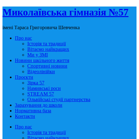
Миколаївська гімназія №57
імені Тараса Григоровича Шевченка
Про нас
Історія та традиції
Вітаємо найкращих
Ми у ЗМІ
Новини шкільного життя
Спортивні новини
Відеолінійки
Проєкти
Зірка 57
Намивські роси
STREAM 57
Ольвійські студії партнерства
Зарахування до школи
Нормативна база
Контакти
Про нас
Історія та традиції
Вітаємо найкращих