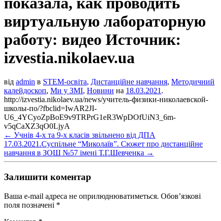
показала, как проводить
виртуальную лабораторную
работу: видео Источник:
izvestia.nikolaev.ua
від
admin
в
STEM-освіта
,
Дистанційне навчання
,
Методичний
калейдоскоп
,
Ми у ЗМІ
,
Новини
на
18.03.2021
.
http://izvestia.nikolaev.ua/news/учитель-физики-николаевской-
школы-по/?fbclid=IwAR2JI-
U6_4YCyoZpBoE9v9TRPrG1eR3WpDOfUiN3_6m-
v5qCaXZ3qO0LjyA
←
Учнів 4-х та 9-х класів звільнено від ДПА
17.03.2021.Суспільне “Миколаїв”. Сюжет про дистанційне
навчання в ЗОШ №57 імені Т.Г.Шевченка
→
Залишити коментар
Ваша e-mail адреса не оприлюднюватиметься.
Обов’язкові
поля позначені
*