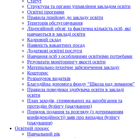
Статут
Структура та органи управління закладом освіти
Освiтнi програми
Правила прийому до закладу освіти
Територiя обслуговування
Ліцензійний обсяг та фактична кількість осіб, які
навчаються в закладі освіти
Кадровий склад
Наявність вакантних посад
Додатковi освiтнi послуги
Навчання осіб з особливими освітніми потребами
Результати моніторингу якості освіти
Матеріально-технічне забезпечення закладу
Кошторис
Розрахунок видатків
Благодійна допомога фонду “Школа над лиманом”
Правила поведінки здобувача освіти в закладі
освіти
План заходів, спрямованих на запобігання та
протидію булінгу (цькуванню)
Порядок подання та розгляду (з дотриманням
конфіденційності) заяв про випадки булінгу
(цькування)
Освітній процес
Навчальний рік