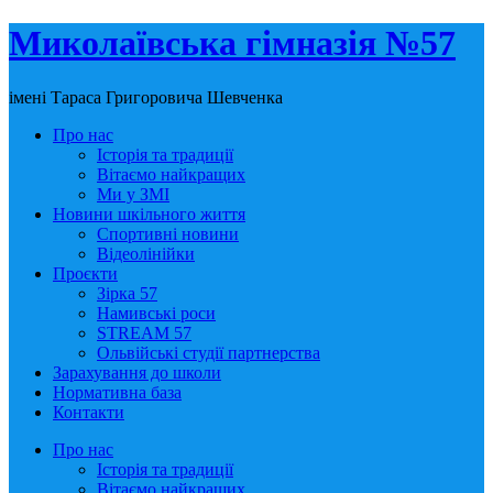
Миколаївська гімназія №57
імені Тараса Григоровича Шевченка
Про нас
Історія та традиції
Вітаємо найкращих
Ми у ЗМІ
Новини шкільного життя
Спортивні новини
Відеолінійки
Проєкти
Зірка 57
Намивські роси
STREAM 57
Ольвійські студії партнерства
Зарахування до школи
Нормативна база
Контакти
Про нас
Історія та традиції
Вітаємо найкращих