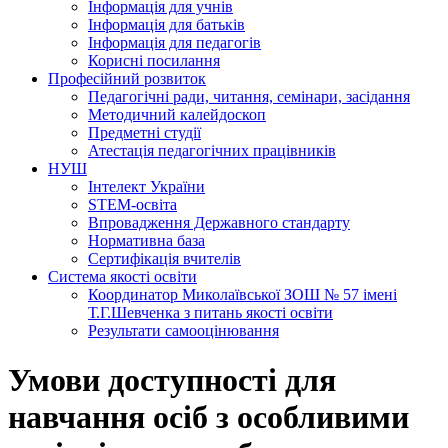
Інформація для учнів
Інформація для батьків
Інформація для педагогів
Корисні посилання
Професійний розвиток
Педагогічні ради, читання, семінари, засідання
Методичний калейдоскоп
Предметні студії
Атестація педагогічних працівників
НУШ
Інтелект України
STEM-освіта
Впровадження Державного стандарту
Нормативна база
Сертифікація вчителів
Система якості освіти
Координатор Миколаївської ЗОШ № 57 імені
Т.Г.Шевченка з питань якості освіти
Результати самооцінювання
Умови доступності для
навчання осіб з особливими