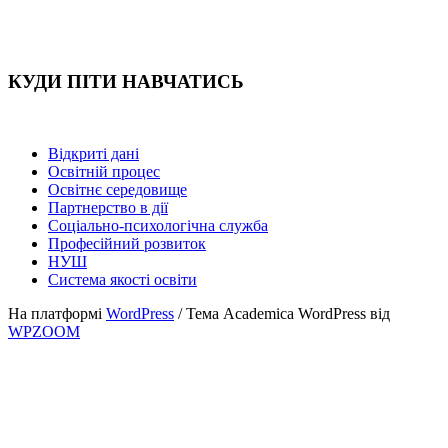
КУДИ ПІТИ НАВЧАТИСЬ
Відкриті дані
Освітній процес
Освітнє середовище
Партнерство в дії
Соціально-психологічна служба
Професійний розвиток
НУШ
Система якості освіти
На платформі
WordPress
/ Тема Academica WordPress від
WPZOOM