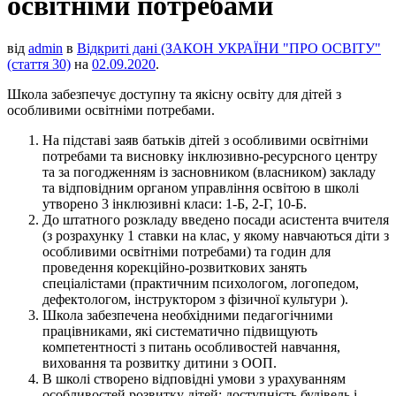
освітніми потребами
від
admin
в
Відкриті дані (ЗАКОН УКРАЇНИ "ПРО ОСВІТУ"
(стаття 30)
на
02.09.2020
.
Школа забезпечує доступну та якісну освіту для дітей з
особливими освітніми потребами.
На підставі заяв батьків дітей з особливими освітніми
потребами та висновку інклюзивно-ресурсного центру
та за погодженням із засновником (власником) закладу
та відповідним органом управління освітою в школі
утворено 3 інклюзивні класи: 1-Б, 2-Г, 10-Б.
До штатного розкладу введено посади асистента вчителя
(з розрахунку 1 ставки на клас, у якому навчаються діти з
особливими освітніми потребами) та годин для
проведення корекційно-розвиткових занять
спеціалістами (практичним психологом, логопедом,
дефектологом, інструктором з фізичної культури ).
Школа забезпечена необхідними педагогічними
працівниками, які систематично підвищують
компетентності з питань особливостей навчання,
виховання та розвитку дитини з ООП.
В школі створено відповідні умови з урахуванням
особливостей розвитку дітей: доступність будівель і