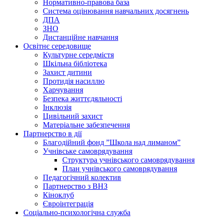
Нормативно-правова база
Система оцінювання навчальних досягнень
ДПА
ЗНО
Дистанційне навчання
Освітнє середовище
Культурне середмістя
Шкільна бібліотека
Захист дитини
Протидія насиллю
Харчування
Безпека життєдяльності
Інклюзія
Цивільний захист
Матеріальне забезпечення
Партнерство в дії
Благодійний фонд ”Школа над лиманом”
Учнівське самоврядування
Структура учнiвського самоврядування
План учнiвського самоврядування
Педагогічний колектив
Партнерство з ВНЗ
Кіноклуб
Євроінтеграція
Соціально-психологічна служба