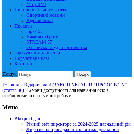
Ми у ЗМІ
Новини шкільного життя
Спортивні новини
Відеолінійки
Проєкти
Зірка 57
Намивські роси
STREAM 57
Ольвійські студії партнерства
Зарахування до школи
Нормативна база
Контакти
Пошук
Пошук
Головна
»
Відкриті дані (ЗАКОН УКРАЇНИ "ПРО ОСВІТУ"
(стаття 30)
»
Умови доступності для навчання осіб з
особливими освітніми потребами
Меню
Відкриті дані
Річний звіт директора за 2024-2025 навчальний рік
Ліцензія на провадження освітньої діяльності