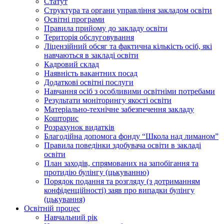
Статут
Структура та органи управління закладом освіти
Освiтнi програми
Правила прийому до закладу освіти
Територiя обслуговування
Ліцензійний обсяг та фактична кількість осіб, які
навчаються в закладі освіти
Кадровий склад
Наявність вакантних посад
Додатковi освiтнi послуги
Навчання осіб з особливими освітніми потребами
Результати моніторингу якості освіти
Матеріально-технічне забезпечення закладу
Кошторис
Розрахунок видатків
Благодійна допомога фонду “Школа над лиманом”
Правила поведінки здобувача освіти в закладі
освіти
План заходів, спрямованих на запобігання та
протидію булінгу (цькуванню)
Порядок подання та розгляду (з дотриманням
конфіденційності) заяв про випадки булінгу
(цькування)
Освітній процес
Навчальний рік