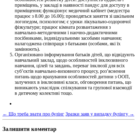
приміщень, у закладі в наявності пандус для доступу в
приміщення; функціонує медичний кабінет (медсестра
працює з 8.00 до 16.00); проводяться заняття зі шкільним
логопедом, психологом; є уроки лікувально-оздоровчої
фізкультури; працює кімната розвантаження з
навчально-методичними і наочно-дидактичними
посібниками, індивідуальними засобами навчання;
налагоджена співпраця з батьками (особами, які їх
замінюють).
Організовано інформування батьків дітей, що відвідують
навчальний заклад, щодо особливостей інклюзивного
навчання, цілей та завдань, переваг інклюзії для всіх
суб’єктів навчально-виховного процесу, роз’яснення
питань щодо врахування особливостей дитини з ООП,
залучених в інклюзивні класи, обговорення питань, що
виникають унаслідок спілкування та групової взаємодії
в дитячому колективі тощо.
←
Що треба знати про булінг
Зразки заяв у випадку булінгу
→
Залишити коментар