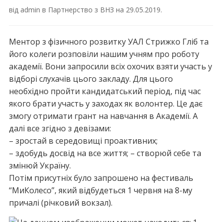
від
admin
в
Партнерство з ВНЗ
на
29.05.2019
.
Ментор з фізичного розвитку УАЛ Стрижко Гліб та
його колеги розповіли нашим учням про роботу
академії. Вони запросили всіх охочих взяти участь у
відборі слухачів цього закладу. Для цього
необхідно пройти кандидатський період, під час
якого брати участь у заходах як волонтер. Це дає
змогу отримати грант на навчання в Академії. А
далі все згідно з девізами:
– зростай в середовищі проактивних;
– здобудь досвід на все життя; – створюй себе та
змінюй Україну.
Потім присутніх було запрошено на фестиваль
“МиКолесо”, який відбудеться 1 червня на 8-му
причалі (річковий вокзал).