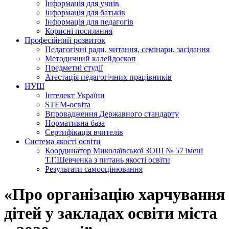
Інформація для учнів
Інформація для батьків
Інформація для педагогів
Корисні посилання
Професійний розвиток
Педагогічні ради, читання, семінари, засідання
Методичний калейдоскоп
Предметні студії
Атестація педагогічних працівників
НУШ
Інтелект України
STEM-освіта
Впровадження Державного стандарту
Нормативна база
Сертифікація вчителів
Система якості освіти
Координатор Миколаївської ЗОШ № 57 імені
Т.Г.Шевченка з питань якості освіти
Результати самооцінювання
«Про організацію харчування
дітей у закладах освіти міста