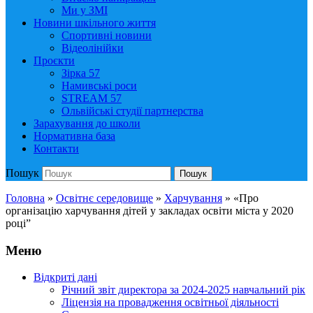
Ми у ЗМІ
Новини шкільного життя
Спортивні новини
Відеолінійки
Проєкти
Зірка 57
Намивські роси
STREAM 57
Ольвійські студії партнерства
Зарахування до школи
Нормативна база
Контакти
Пошук
Пошук
Головна
»
Освітнє середовище
»
Харчування
»
«Про
організацію харчування дітей у закладах освіти міста у 2020
році”
Меню
Відкриті дані
Річний звіт директора за 2024-2025 навчальний рік
Ліцензія на провадження освітньої діяльності