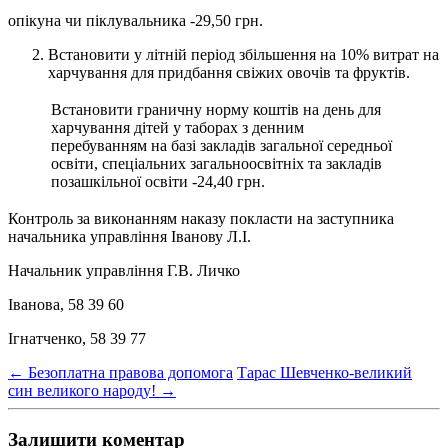
опікуна чи піклувальника -29,50 грн.
Встановити у літній період збільшення на 10% витрат на
харчування для придбання свіжих овочів та фруктів.
Встановити граничну норму коштів на день для
харчування дітей у таборах з денним
перебуванням на базі закладів загальної середньої
освіти, спеціальних загальноосвітніх та закладів
позашкільної освіти -24,40 грн.
Контроль за виконанням наказу покласти на заступника
начальника управління Іванову Л.І.
Начальник управління Г.В. Личко
Іванова, 58 39 60
Ігнатченко, 58 39 77
←
Безоплатна правова допомога
Тарас Шевченко-великий
син великого народу!
→
Залишити коментар