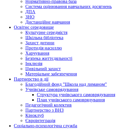
Нормативно-правова база
Система оцінювання навчальних досягнень
ДПА
ЗНО
Дистанційне навчання
Освітнє середовище
Культурне середмістя
Шкільна бібліотека
Захист дитини
Протидія насиллю
Харчування
Безпека життєдяльності
Інклюзія
Цивільний захист
Матеріальне забезпечення
Партнерство в дії
Благодійний фонд ”Школа над лиманом”
Учнівське самоврядування
Структура учнiвського самоврядування
План учнiвського самоврядування
Педагогічний колектив
Партнерство з ВНЗ
Кіноклуб
Євроінтеграція
Соціально-психологічна служба