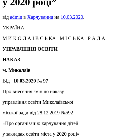
у 2020 році”
від
admin
в
Харчування
на
10.03.2020
.
УКРАЇНА
М И К О Л А Ї В С Ь КА М І С Ь КА Р А Д А
УПРАВЛІННЯ ОСВІТИ
НАКАЗ
м. Миколаїв
Від
10.03.2020
№
97
Про внесення змін до наказу
управління освіти Миколаївської
міської ради від 28.12.2019 №592
«Про організацію харчування дітей
у закладах освіти міста у 2020 році»