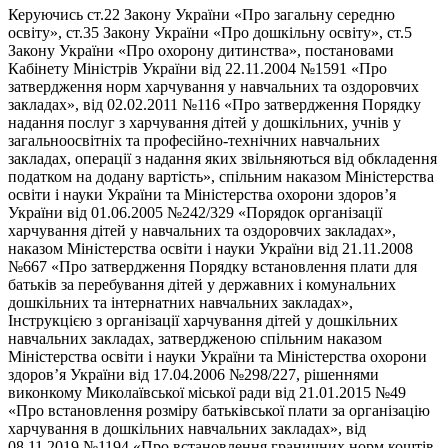
Керуючись ст.22 Закону України «Про загальну середню
освіту», ст.35 Закону України «Про дошкільну освіту», ст.5
Закону України «Про охорону дитинства», постановами
Кабінету Міністрів України від 22.11.2004 №1591 «Про
затвердження норм харчування у навчальних та оздоровчих
закладах», від 02.02.2011 №116 «Про затвердження Порядку
надання послуг з харчування дітей у дошкільних, учнів у
загальноосвітніх та професійно-технічних навчальних
закладах, операції з надання яких звільняються від обкладення
податком на додану вартість», спільним наказом Міністерства
освіти і науки України та Міністерства охорони здоров’я
України від 01.06.2005 №242/329 «Порядок організації
харчування дітей у навчальних та оздоровчих закладах»,
наказом Міністерства освіти і науки України від 21.11.2008
№667 «Про затвердження Порядку встановлення плати для
батьків за перебування дітей у державних і комунальних
дошкільних та інтернатних навчальних закладах»,
Інструкцією з організації харчування дітей у дошкільних
навчальних закладах, затвердженою спільним наказом
Міністерства освіти і науки України та Міністерства охорони
здоров’я України від 17.04.2006 №298/227, рішеннями
виконкому Миколаївської міської ради від 21.01.2015 №49
«Про встановлення розміру батьківської плати за організацію
харчування в дошкільних навчальних закладах», від
08.11.2019 №1194 «Про встановлення граничних норм коштів