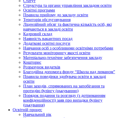
Статут
Структура та органи управління закладом освіти
Освiтнi програми
Правила прийому до закладу освіти
Територiя обслуговування
Ліцензійний обсяг та фактична кількість осіб, які
навчаються в закладі освіти
Кадровий склад
Наявність вакантних посад
Додатковi освiтнi послуги
Навчання осіб з особливими освітніми потребами
Результати моніторингу якості освіти
Матеріально-технічне забезпечення закладу
Кошторис
Розрахунок видатків
Благодійна допомога фонду “Школа над лиманом”
Правила поведінки здобувача освіти в закладі
освіти
План заходів, спрямованих на запобігання та
протидію булінгу (цькуванню)
Порядок подання та розгляду (з дотриманням
конфіденційності) заяв про випадки булінгу
(цькування)
Освітній процес
Навчальний рік