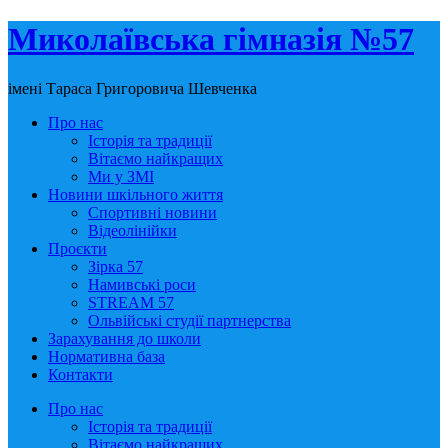
Миколаївська гімназія №57
імені Тараса Григоровича Шевченка
Про нас
Історія та традиції
Вітаємо найкращих
Ми у ЗМІ
Новини шкільного життя
Спортивні новини
Відеолінійки
Проєкти
Зірка 57
Намивські роси
STREAM 57
Ольвійські студії партнерства
Зарахування до школи
Нормативна база
Контакти
Про нас
Історія та традиції
Вітаємо найкращих