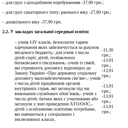
– для груп з цілодобовим перебуванням -37,90 грн.;
– для груп санаторного типу: раннього віку -27,80 грн.;
– дошкільного віку -37,90 грн.
2.2.
У закладах загальної середньої освіти:
– учнів I-IV класів, безоплатне гаряче
харчування яких забезпечується за рахунок
-11,30
місцевого бюджету,- для учнів з числа
грн.;
дітей-сиріт, дітей, позбавлених
-13,91
батьківського піклування,- учнів із сімей,
грн.;
які отримують допомогу відповідно до
-13,91
Закону України «Про державну соціальну
грн.;
допомогу малозабезпеченим сім’ям»,- учнів
з числа дітей працівників органів
-13,91
внутрішніх справ, які загинули під час
грн.;
виконання службових обов’язків,- учнів з
-13,91
числа дітей, батьки яких є учасниками або
грн.;
загинули у зоні проведення АТО/ООС,-
-13,91
дітей з особливими освітніми потребами,
грн.;
які навчаються у спеціальних і
інклюзивних класах,