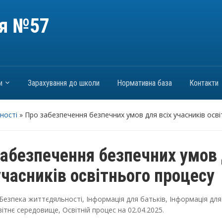
ія №57
и
Зарахування до школи
Нормативна база
Контакти
ності
»
Про забезпечення безпечних умов для всіх учасників осв
забезпечення безпечних умов
учасників освітнього процесу
Безпека життєдяльності
,
Інформація для батьків
,
Інформація для
вітнє середовище
,
Освітній процес
на
02.04.2025
.