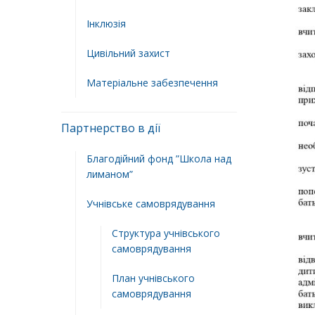
Інклюзія
Цивільний захист
Матеріальне забезпечення
Партнерство в дії
Благодійний фонд ”Школа над
лиманом”
Учнівське самоврядування
Структура учнiвського
самоврядування
План учнiвського
самоврядування