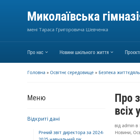
Миколаївська гімназ
імені Тараса Григоровича Шевченка
Про нас
Новини шкільного життя
Проєкт
Головна
»
Освітнє середовище
»
Безпека життєдяль
Про 
Меню
всіх 
Відкриті дані
від
admin
в
Річний звіт директора за 2024-
Новини
,
Ос
2025 навчальний рік