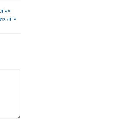
пліч»
х ліг»