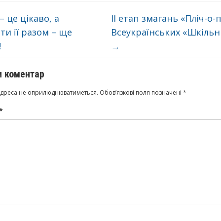
– це цікаво, а
II етап змагань «Пліч-о-
ти її разом – ще
Всеукраїнських «Шкільни
!
→
 коментар
адреса не оприлюднюватиметься.
Обов’язкові поля позначені
*
*