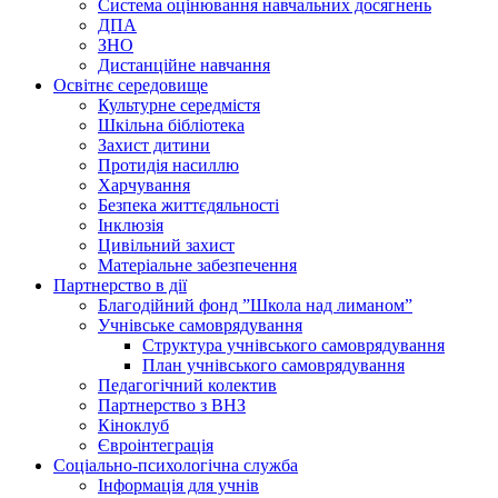
Система оцінювання навчальних досягнень
ДПА
ЗНО
Дистанційне навчання
Освітнє середовище
Культурне середмістя
Шкільна бібліотека
Захист дитини
Протидія насиллю
Харчування
Безпека життєдяльності
Інклюзія
Цивільний захист
Матеріальне забезпечення
Партнерство в дії
Благодійний фонд ”Школа над лиманом”
Учнівське самоврядування
Структура учнiвського самоврядування
План учнiвського самоврядування
Педагогічний колектив
Партнерство з ВНЗ
Кіноклуб
Євроінтеграція
Соціально-психологічна служба
Інформація для учнів