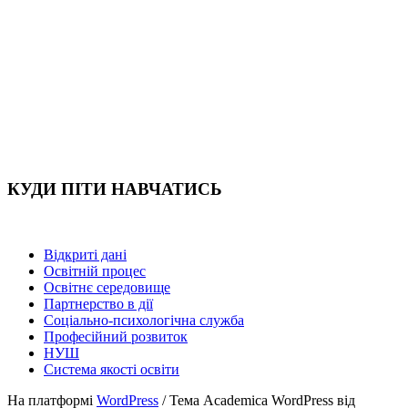
КУДИ ПІТИ НАВЧАТИСЬ
Відкриті дані
Освітній процес
Освітнє середовище
Партнерство в дії
Соціально-психологічна служба
Професійний розвиток
НУШ
Система якості освіти
На платформі
WordPress
/ Тема Academica WordPress від