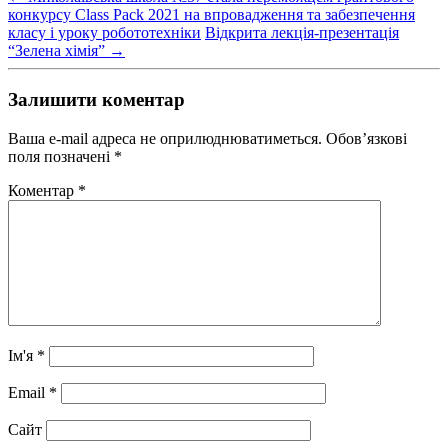
конкурсу Class Pack 2021 на впровадження та забезпечення
класу і уроку робототехніки
Відкрита лекція-презентація
“Зелена хімія”
→
Залишити коментар
Ваша e-mail адреса не оприлюднюватиметься.
Обов’язкові
поля позначені
*
Коментар
*
Ім'я
*
Email
*
Сайт