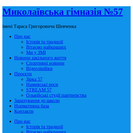
Миколаївська гімназія №57
імені Тараса Григоровича Шевченка
Про нас
Історія та традиції
Вітаємо найкращих
Ми у ЗМІ
Новини шкільного життя
Спортивні новини
Відеолінійки
Проєкти
Зірка 57
Намивські роси
STREAM 57
Ольвійські студії партнерства
Зарахування до школи
Нормативна база
Контакти
Про нас
Історія та традиції
Вітаємо найкращих