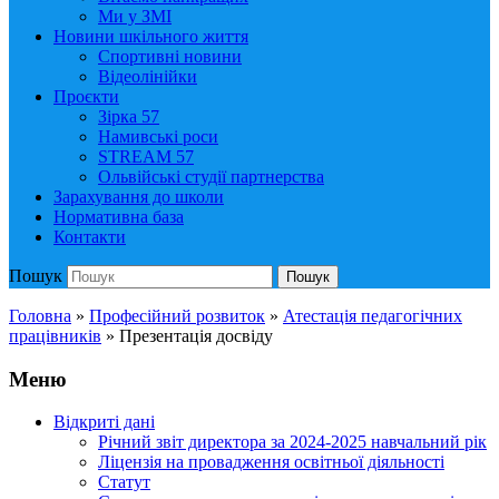
Ми у ЗМІ
Новини шкільного життя
Спортивні новини
Відеолінійки
Проєкти
Зірка 57
Намивські роси
STREAM 57
Ольвійські студії партнерства
Зарахування до школи
Нормативна база
Контакти
Пошук
Пошук
Головна
»
Професійний розвиток
»
Атестація педагогічних
працівників
»
Презентація досвіду
Меню
Відкриті дані
Річний звіт директора за 2024-2025 навчальний рік
Ліцензія на провадження освітньої діяльності
Статут