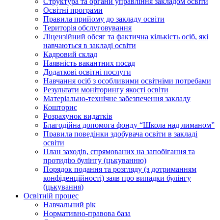
Структура та органи управління закладом освіти
Освiтнi програми
Правила прийому до закладу освіти
Територiя обслуговування
Ліцензійний обсяг та фактична кількість осіб, які
навчаються в закладі освіти
Кадровий склад
Наявність вакантних посад
Додатковi освiтнi послуги
Навчання осіб з особливими освітніми потребами
Результати моніторингу якості освіти
Матеріально-технічне забезпечення закладу
Кошторис
Розрахунок видатків
Благодійна допомога фонду “Школа над лиманом”
Правила поведінки здобувача освіти в закладі
освіти
План заходів, спрямованих на запобігання та
протидію булінгу (цькуванню)
Порядок подання та розгляду (з дотриманням
конфіденційності) заяв про випадки булінгу
(цькування)
Освітній процес
Навчальний рік
Нормативно-правова база