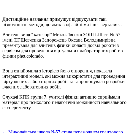
Дистанційне навчання примушує відшукувати такі
різноманітні методи, до яких в офлайні ми і не зверталися.
Вчитель вищої категорії Миколаївської ЗОШ І-ІІІ ст. № 57
імені Т.Г.Шевченка Запорожець Оксана Володимирівна
презентувала для вчителів фізики області досвід роботи з
сервісом для проведення віртуальних лабораторних робіт з
фізики phet.colorado.
Вона ознайомила з історією його створення, показала
інтерактивні моделі, які можна використати для проведення
віртуальних лабораторних робіт та запропонувала розробки
власних лабораторних робіт.
Слухачі КПК групи 7, учителі фізики активно сприймали
матеріал про психолого-педагогічні можливості навчального
експерименту.
←
Миколаївська школа №57 стала переможцем грантового