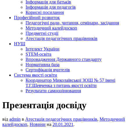
Інформація для батьків
Інформація для педагогів
Корисні посилання
Професійний розвиток
Педагогічні ради, читання, семінари, засідання
Методичний калейдоскоп
Предметні студії
Атестація педагогічних працівників
НУШ
Інтелект України
STEM-освіта
Впровадження Державного стандарту
Нормативна база
Сертифікація вчителів
Система якості освіти
Координатор Миколаївської ЗОШ № 57 імені
Т.Г.Шевченка з питань якості освіти
Результати самооцінювання
Презентація досвіду
від
admin
в
Атестація педагогічних працівників
,
Методичний
калейдоскоп
,
Новини
на
20.01.2021
.