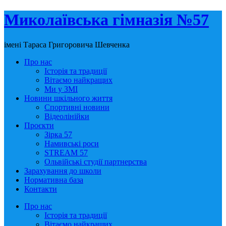
Миколаївська гімназія №57
імені Тараса Григоровича Шевченка
Про нас
Історія та традиції
Вітаємо найкращих
Ми у ЗМІ
Новини шкільного життя
Спортивні новини
Відеолінійки
Проєкти
Зірка 57
Намивські роси
STREAM 57
Ольвійські студії партнерства
Зарахування до школи
Нормативна база
Контакти
Про нас
Історія та традиції
Вітаємо найкращих