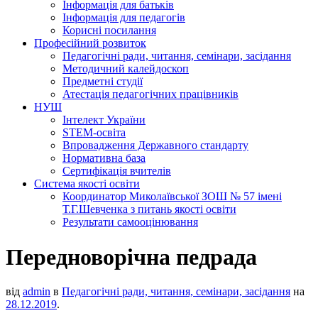
Інформація для батьків
Інформація для педагогів
Корисні посилання
Професійний розвиток
Педагогічні ради, читання, семінари, засідання
Методичний калейдоскоп
Предметні студії
Атестація педагогічних працівників
НУШ
Інтелект України
STEM-освіта
Впровадження Державного стандарту
Нормативна база
Сертифікація вчителів
Система якості освіти
Координатор Миколаївської ЗОШ № 57 імені
Т.Г.Шевченка з питань якості освіти
Результати самооцінювання
Передноворічна педрада
від
admin
в
Педагогічні ради, читання, семінари, засідання
на
28.12.2019
.