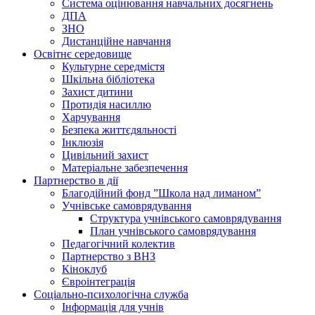
Система оцінювання навчальних досягнень
ДПА
ЗНО
Дистанційне навчання
Освітнє середовище
Культурне середмістя
Шкільна бібліотека
Захист дитини
Протидія насиллю
Харчування
Безпека життєдяльності
Інклюзія
Цивільний захист
Матеріальне забезпечення
Партнерство в дії
Благодійний фонд ”Школа над лиманом”
Учнівське самоврядування
Структура учнiвського самоврядування
План учнiвського самоврядування
Педагогічний колектив
Партнерство з ВНЗ
Кіноклуб
Євроінтеграція
Соціально-психологічна служба
Інформація для учнів