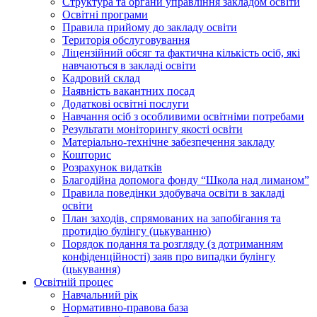
Структура та органи управління закладом освіти
Освiтнi програми
Правила прийому до закладу освіти
Територiя обслуговування
Ліцензійний обсяг та фактична кількість осіб, які
навчаються в закладі освіти
Кадровий склад
Наявність вакантних посад
Додатковi освiтнi послуги
Навчання осіб з особливими освітніми потребами
Результати моніторингу якості освіти
Матеріально-технічне забезпечення закладу
Кошторис
Розрахунок видатків
Благодійна допомога фонду “Школа над лиманом”
Правила поведінки здобувача освіти в закладі
освіти
План заходів, спрямованих на запобігання та
протидію булінгу (цькуванню)
Порядок подання та розгляду (з дотриманням
конфіденційності) заяв про випадки булінгу
(цькування)
Освітній процес
Навчальний рік
Нормативно-правова база