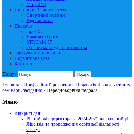
Ми у ЗМІ
Новини шкільного життя
Спортивні новини
Відеолінійки
Проєкти
Зірка 57
Намивські роси
STREAM 57
Ольвійські студії партнерства
Зарахування до школи
Нормативна база
Контакти
Пошук
Пошук
Головна
»
Професійний розвиток
»
Педагогічні ради, читання,
семінари, засідання
»
Передноворічна педрада
Меню
Відкриті дані
Річний звіт директора за 2024-2025 навчальний рік
Ліцензія на провадження освітньої діяльності
Статут