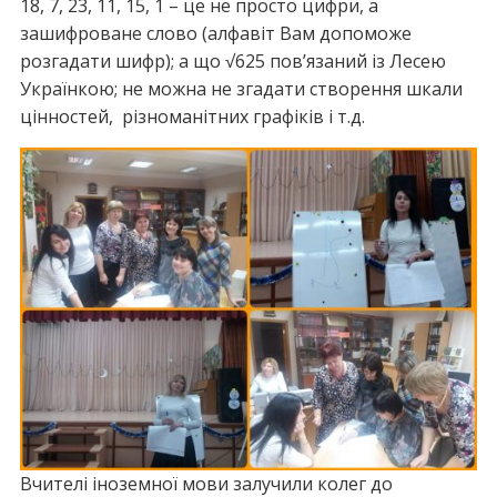
18, 7, 23, 11, 15, 1 – це не просто цифри, а
зашифроване слово (алфавіт Вам допоможе
розгадати шифр); а що √625 пов’язаний із Лесею
Українкою; не можна не згадати створення шкали
цінностей, різноманітних графіків і т.д.
Вчителі іноземної мови залучили колег до