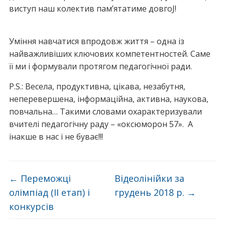
виступ наш колектив пам’ятатиме довгоJ!
Уміння навчатися впродовж життя – одна із
найважливіших ключових компетентностей. Саме
її ми і формували протягом педагогічної ради.
P.S.: Весела, продуктивна, цікава, незабутня,
неперевершена, інформаційна, активна, наукова,
повчальна… Такими словами охарактеризували
вчителі педагогічну раду – «оксюморон 57». А
інакше в нас і не буває!!!
←
Переможці
Відеолінійки за
олімпіад (ІІ етап) і
грудень 2018 р.
→
конкурсів