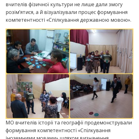
вчителів фізичної культури не лише дали змогу
розім’ятися, а й візуалізували процес формування
компетентності «Спілкування державною мовою».
МО вчителів історії та географії продемонстрували
формування компетентності «Спілкування
іноземними мовами» шляхом визначення