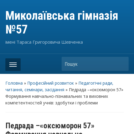
Миколаївська гімназія
№57
імені Тараса Григоровича Шевченка
Пошук
Головна
»
Професійний розвиток
»
Педагогічні ради,
читання, семінари, засідання
»
Педрада –«оксюморон 57»
Формування навчально-пізнавальних та виховних
компетентностей учнів: здобутки і проблеми
Педрада –«оксюморон 57»