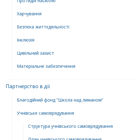
Протидія насиллю
Харчування
Безпека життєдяльності
Інклюзія
Цивільний захист
Матеріальне забезпечення
Партнерство в дії
Благодійний фонд ”Школа над лиманом”
Учнівське самоврядування
Структура учнiвського самоврядування
План учнiвського самоврядування