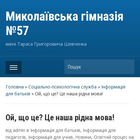
Миколаївська гімназія
№57
імені Тараса Григоровича Шевченка
Пошук
Головна
»
Соціально-психологічна служба
»
Інформація
для батьків
»
Ой, що це? Це наша рідна мова!
Ой, що це? Це наша рідна мова!
від
admin
в
Інформація для батьків
,
Інформація для
педагогів
,
Інформація для учнів
,
Новини
,
Освітній процес
на