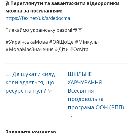
🎬
Переглянути та завантажити відеоролики
можна за посиланням:
https://fex.net/uk/s/dedocma
Плекаймо українську разом! 💙💛
#УкраїнськаМова #ОйЩоЦе #Мінкульт
#МоваМаєЗначення #Діти #Освіта
←
Де шукати силу,
ШКІЛЬНЕ
коли здається, що
ХАРЧУВАННЯ.
ресурс на нулі? ✨
Всесвітня
продовольча
програма ООН (ВПП)
→
Залишити коментар