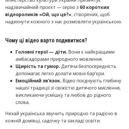
Міністерство культури України презентує
надзвичайний проєкт — серію з
60 коротких
відеороликів «Ой, що це?»
, створених, щоб
надихнути кожного з нас розмовляти українською.
Чому ці відео варто подивитися?
Головні герої — діти.
Вони є найкращими
амбасадорами природного мовлення.
Щирість та гумор.
Дитяча безпосередність
допомагає легко долати мовні бар’єри.
Емоційний зв’язок.
Відео поєднують глибину
нашої традиції зі свіжістю дитячого мислення,
викликаючи усмішку та любов до рідного
слова.
Нехай українська звучить природно та радісно в
кожній домівці, садочку та закладі освіти.