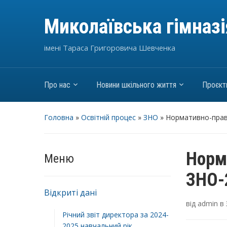
Миколаївська гімназ
імені Тараса Григоровича Шевченка
Про нас
Новини шкільного життя
Проєкт
Головна
»
Освітній процес
»
ЗНО
»
Нормативно-прав
Норм
Меню
ЗНО-
Відкриті дані
від
admin
в
Річний звіт директора за 2024-
2025 навчальний рік