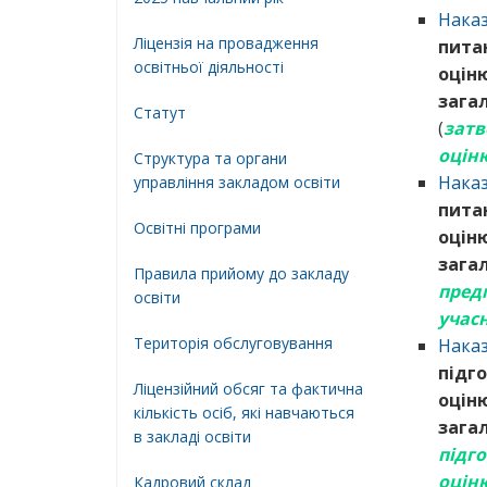
Наказ
Ліцензія на провадження
пита
освітньої діяльності
оціню
загал
Статут
(
затв
оцін
Структура та органи
Наказ
управління закладом освіти
пита
Освiтнi програми
оціню
загал
Правила прийому до закладу
пред
освіти
учас
Територiя обслуговування
Наказ
підг
Ліцензійний обсяг та фактична
оціню
кількість осіб, які навчаються
загал
в закладі освіти
підг
оцін
Кадровий склад