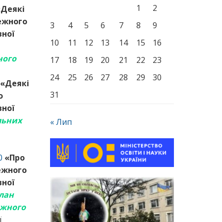
1
2
«Деякі
ежного
3
4
5
6
7
8
9
вної
10
11
12
13
14
15
16
ного
17
18
19
20
21
22
23
24
25
26
27
28
29
30
«Деякі
31
о
вної
льних
« Лип
0
«Про
ежного
вної
лан
ежного
ї