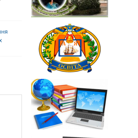
ння
х