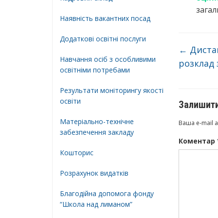
загал
Наявність вакантних посад
Додатковi освiтнi послуги
←
Дистан
Навчання осіб з особливими
розклад 
освітніми потребами
Результати моніторингу якості
освіти
Залишити
Матеріально-технічне
Ваша e-mail 
забезпечення закладу
Коментар
Кошторис
Розрахунок видатків
Благодійна допомога фонду
“Школа над лиманом”