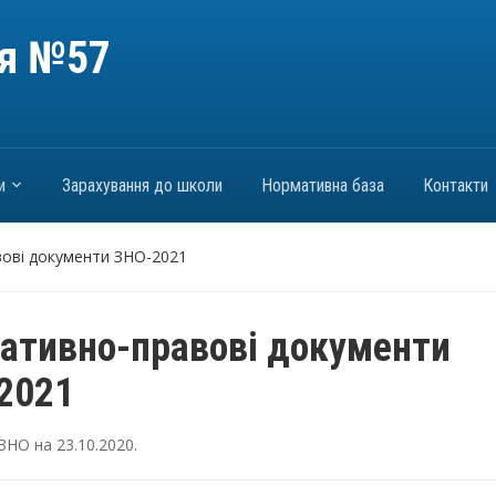
ія №57
и
Зарахування до школи
Нормативна база
Контакти
ові документи ЗНО-2021
ативно-правові документи
2021
ЗНО
на
23.10.2020
.