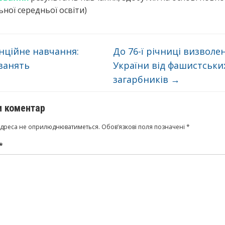
ьної середньої освіти)
ційне навчання:
До 76-ї річниці визволе
занять
України від фашистськи
загарбників
→
 коментар
адреса не оприлюднюватиметься.
Обов’язкові поля позначені
*
*