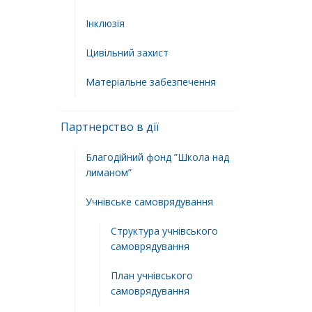
Інклюзія
Цивільний захист
Матеріальне забезпечення
Партнерство в дії
Благодійний фонд ”Школа над
лиманом”
Учнівське самоврядування
Структура учнiвського
самоврядування
План учнiвського
самоврядування