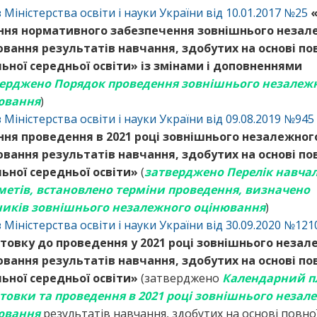
 Міністерства освіти і науки України від 10.01.2017 №25
ння нормативного забезпечення зовнішнього незал
вання результатів навчання, здобутих на основі по
ьної середньої освіти» із змінами і доповненнями
ерджено Порядок проведення зовнішнього незалеж
ювання
)
 Міністерства освіти і науки України від 09.08.2019 №945
ння проведення в 2021 році зовнішнього незалежног
вання результатів навчання, здобутих на основі по
ьної середньої освіти»
(
затверджено Перелік навча
метів, встановлено терміни проведення, визначено
ників зовнішнього незалежного оцінювання
)
 Міністерства освіти і науки України від 30.09.2020 №121
отовку до проведення у 2021 році зовнішнього незал
вання результатів навчання, здобутих на основі по
ьної середньої освіти»
(затверджено
Календарний п
отовки та проведення в 2021 році зовнішнього незал
ювання
результатів навчання, здобутих на основі повно