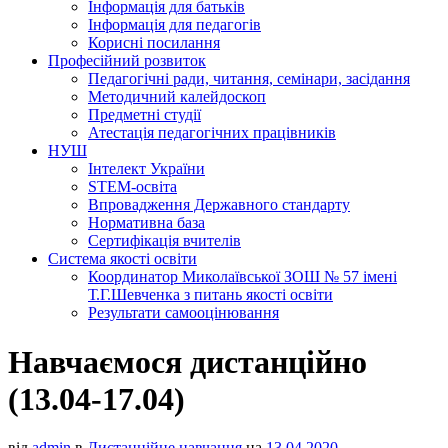
Інформація для батьків
Інформація для педагогів
Корисні посилання
Професійний розвиток
Педагогічні ради, читання, семінари, засідання
Методичний калейдоскоп
Предметні студії
Атестація педагогічних працівників
НУШ
Інтелект України
STEM-освіта
Впровадження Державного стандарту
Нормативна база
Сертифікація вчителів
Система якості освіти
Координатор Миколаївської ЗОШ № 57 імені
Т.Г.Шевченка з питань якості освіти
Результати самооцінювання
Навчаємося дистанційно
(13.04-17.04)
від
admin
в
Дистанційне навчання
на
13.04.2020
.