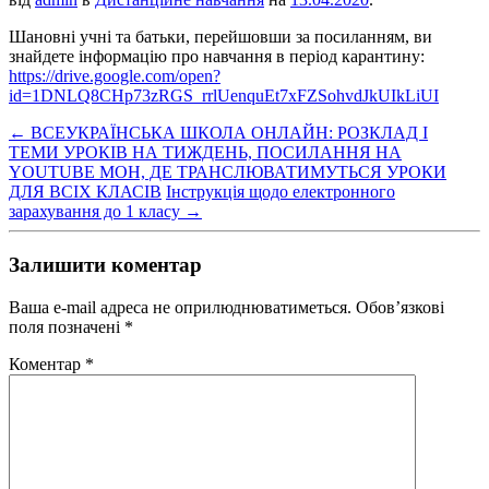
Шановні учні та батьки, перейшовши за посиланням, ви
знайдете інформацію про навчання в період карантину:
https://drive.google.com/open?
id=1DNLQ8CHp73zRGS_rrlUenquEt7xFZSohvdJkUIkLiUI
←
ВСЕУКРАЇНСЬКА ШКОЛА ОНЛАЙН: РОЗКЛАД І
ТЕМИ УРОКІВ НА ТИЖДЕНЬ, ПОСИЛАННЯ НА
YOUTUBE МОН, ДЕ ТРАНСЛЮВАТИМУТЬСЯ УРОКИ
ДЛЯ ВСІХ КЛАСІВ
Інструкція щодо електронного
зарахування до 1 класу
→
Залишити коментар
Ваша e-mail адреса не оприлюднюватиметься.
Обов’язкові
поля позначені
*
Коментар
*