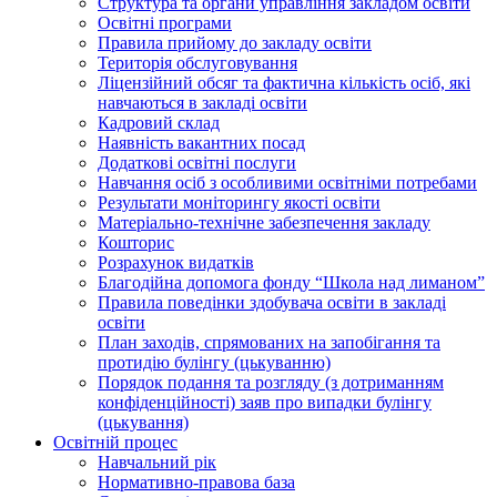
Структура та органи управління закладом освіти
Освiтнi програми
Правила прийому до закладу освіти
Територiя обслуговування
Ліцензійний обсяг та фактична кількість осіб, які
навчаються в закладі освіти
Кадровий склад
Наявність вакантних посад
Додатковi освiтнi послуги
Навчання осіб з особливими освітніми потребами
Результати моніторингу якості освіти
Матеріально-технічне забезпечення закладу
Кошторис
Розрахунок видатків
Благодійна допомога фонду “Школа над лиманом”
Правила поведінки здобувача освіти в закладі
освіти
План заходів, спрямованих на запобігання та
протидію булінгу (цькуванню)
Порядок подання та розгляду (з дотриманням
конфіденційності) заяв про випадки булінгу
(цькування)
Освітній процес
Навчальний рік
Нормативно-правова база