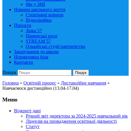
Ми у ЗМІ
Новини шкільного життя
Спортивні новини
Відеолінійки
Проєкти
Зірка 57
Намивські роси
STREAM 57
Ольвійські студії партнерства
Зарахування до школи
Нормативна база
Контакти
Пошук
Пошук
Головна
»
Освітній процес
»
Дистанційне навчання
»
Навчаємося дистанційно (13.04-17.04)
Меню
Відкриті дані
Річний звіт директора за 2024-2025 навчальний рік
Ліцензія на провадження освітньої діяльності
Статут