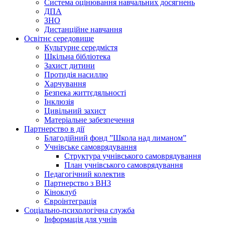
Система оцінювання навчальних досягнень
ДПА
ЗНО
Дистанційне навчання
Освітнє середовище
Культурне середмістя
Шкільна бібліотека
Захист дитини
Протидія насиллю
Харчування
Безпека життєдяльності
Інклюзія
Цивільний захист
Матеріальне забезпечення
Партнерство в дії
Благодійний фонд ”Школа над лиманом”
Учнівське самоврядування
Структура учнiвського самоврядування
План учнiвського самоврядування
Педагогічний колектив
Партнерство з ВНЗ
Кіноклуб
Євроінтеграція
Соціально-психологічна служба
Інформація для учнів