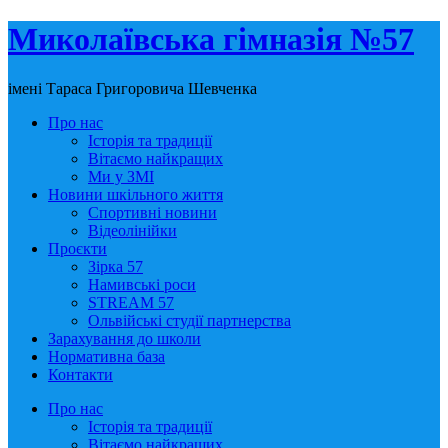
Миколаївська гімназія №57
імені Тараса Григоровича Шевченка
Про нас
Історія та традиції
Вітаємо найкращих
Ми у ЗМІ
Новини шкільного життя
Спортивні новини
Відеолінійки
Проєкти
Зірка 57
Намивські роси
STREAM 57
Ольвійські студії партнерства
Зарахування до школи
Нормативна база
Контакти
Про нас
Історія та традиції
Вітаємо найкращих