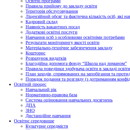
Освiтнi програми
Правила прийому до закладу освіти
Територiя обслуговування
Ліцензійний обсяг та фактична кількість осіб, які на
Кадровий склад
Наявність вакантних посад
Додатковi освiтнi послуги
Навчання осіб з особливими освітніми потребами
Результати моніторингу якості освіти
Матеріально-технічне забезпечення закладу
Кошторис
Розрахунок видатків
Благодійна допомога фонду “Школа над лиманом”
Правила поведінки здобувача освіти в закладі освіт
План заходів, спрямованих на запобігання та проти
Порядок подання та розгляду (з дотриманням конфід
Освітній процес
Навчальний рік
Нормативно-правова база
Система оцінювання навчальних досягнень
ДПА
ЗНО
Дистанційне навчання
Освітнє середовище
Культурне середмістя