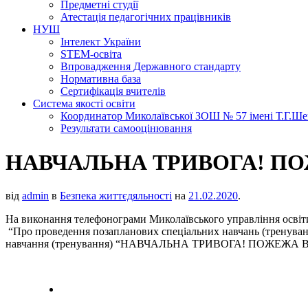
Предметні студії
Атестація педагогічних працівників
НУШ
Інтелект України
STEM-освіта
Впровадження Державного стандарту
Нормативна база
Сертифікація вчителів
Система якості освіти
Координатор Миколаївської ЗОШ № 57 імені Т.Г.Шевч
Результати самооцінювання
НАВЧАЛЬНА ТРИВОГА! ПО
від
admin
в
Безпека життєдяльності
на
21.02.2020
.
На виконання телефонограми Миколаївського управління освіти
“Про проведення позапланових спеціальних навчань (тренувань
навчання (тренування) “НАВЧАЛЬНА ТРИВОГА! ПОЖЕЖА