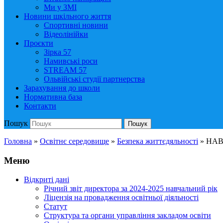
Ми у ЗМІ
Новини шкільного життя
Спортивні новини
Відеолінійки
Проєкти
Зірка 57
Намивські роси
STREAM 57
Ольвійські студії партнерства
Зарахування до школи
Нормативна база
Контакти
Пошук
Пошук
Головна
»
Освітнє середовище
»
Безпека життєдяльності
»
НАВ
Меню
Відкриті дані
Річний звіт директора за 2024-2025 навчальний рік
Ліцензія на провадження освітньої діяльності
Статут
Структура та органи управління закладом освіти