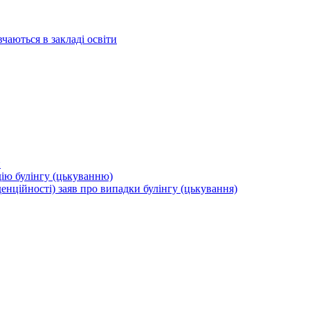
вчаються в закладі освіти
и
дію булінгу (цькуванню)
енційності) заяв про випадки булінгу (цькування)