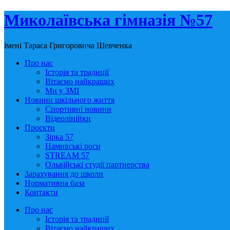
Миколаївська гімназія №57
імені Тараса Григоровича Шевченка
Про нас
Історія та традиції
Вітаємо найкращих
Ми у ЗМІ
Новини шкільного життя
Спортивні новини
Відеолінійки
Проєкти
Зірка 57
Намивські роси
STREAM 57
Ольвійські студії партнерства
Зарахування до школи
Нормативна база
Контакти
Про нас
Історія та традиції
Вітаємо найкращих