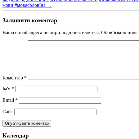
мови #мовасоловїна
→
Залишити коментар
Ваша e-mail адреса не оприлюднюватиметься.
Обов’язкові поля
Коментар
*
Ім'я
*
Email
*
Сайт
Календар