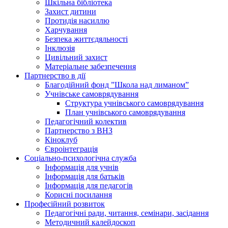
Шкільна бібліотека
Захист дитини
Протидія насиллю
Харчування
Безпека життєдяльності
Інклюзія
Цивільний захист
Матеріальне забезпечення
Партнерство в дії
Благодійний фонд ”Школа над лиманом”
Учнівське самоврядування
Структура учнiвського самоврядування
План учнiвського самоврядування
Педагогічний колектив
Партнерство з ВНЗ
Кіноклуб
Євроінтеграція
Соціально-психологічна служба
Інформація для учнів
Інформація для батьків
Інформація для педагогів
Корисні посилання
Професійний розвиток
Педагогічні ради, читання, семінари, засідання
Методичний калейдоскоп