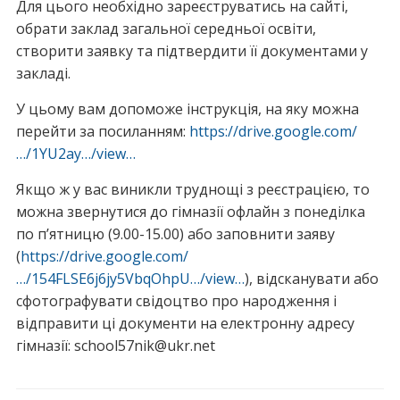
Для цього необхідно зареєструватись на сайті,
обрати заклад загальної середньої освіти,
створити заявку та підтвердити її документами у
закладі.
У цьому вам допоможе інструкція, на яку можна
перейти за посиланням:
https://drive.google.com/
…/1YU2ay…/view…
Якщо ж у вас виникли труднощі з реєстрацією, то
можна звернутися до гімназії офлайн з понеділка
по п’ятницю (9.00-15.00) або заповнити заяву
(
https://drive.google.com/
…/154FLSE6j6jy5VbqOhpU…/view…
), відсканувати або
сфотографувати свідоцтво про народження і
відправити ці документи на електронну адресу
гімназії: school57nik@ukr.net