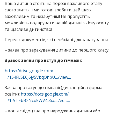
Ваша дитина стоїть на порозі важливого етапу
свого життя, і ми готові зробити цей шлях
захопливим та незабутнім! Не пропустіть
можливість подарувати вашій дитині якісну освіту
та щасливе дитинство!
Перелік документів, які необхідні для зарахування:
– заява про зарахування дитини до першого класу.
Зразок заяви про вступ до гімназії:
https://drive.google.com/
…/154FLSE6j6jy5VbqOhpU…/view…
Заява про вступ до гімназії (дистанційна форма
освіти):
https://docs.google.com/
…/1r9TEbB2Ncu5WV4l3xo…/edit…
– копія свідоцтва про народження дитини або