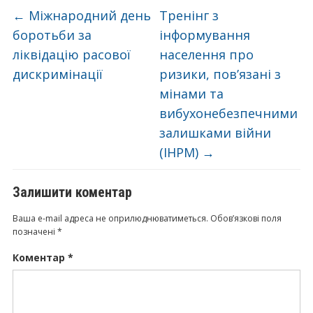
←
Міжнародний день
Тренінг з
боротьби за
інформування
ліквідацію расової
населення про
дискримінації
ризики, пов’язані з
мінами та
вибухонебезпечними
залишками війни
(ІНРМ)
→
Залишити коментар
Ваша e-mail адреса не оприлюднюватиметься.
Обов’язкові поля
позначені
*
Коментар
*