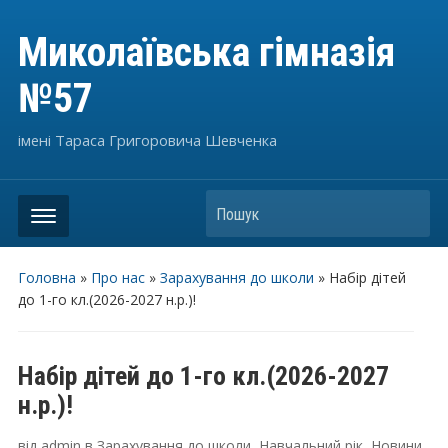
Миколаївська гімназія
№57
імені Тараса Григоровича Шевченка
Пошук
Головна
»
Про нас
»
Зарахування до школи
»
Набір дітей
до 1-го кл.(2026-2027 н.р.)!
Набір дітей до 1-го кл.(2026-2027
н.р.)!
від
admin
в
Зарахування до школи
,
Навчальний рік
,
Новини
,