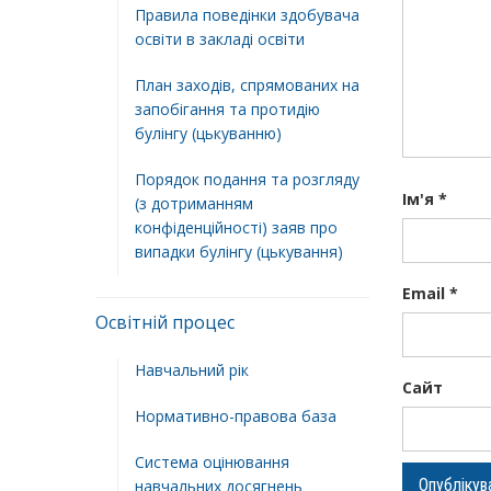
Правила поведінки здобувача
освіти в закладі освіти
План заходів, спрямованих на
запобігання та протидію
булінгу (цькуванню)
Порядок подання та розгляду
Ім'я
*
(з дотриманням
конфіденційності) заяв про
випадки булінгу (цькування)
Email
*
Освітній процес
Навчальний рік
Сайт
Нормативно-правова база
Система оцінювання
навчальних досягнень