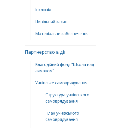
Інклюзія
Цивільний захист
Матеріальне забезпечення
Партнерство в дії
Благодійний фонд ”Школа над
лиманом”
Учнівське самоврядування
Структура учнiвського
самоврядування
План учнiвського
самоврядування