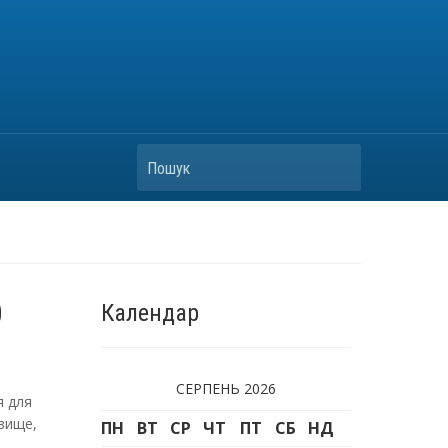
Пошук
Ю
Календар
СЕРПЕНЬ 2026
я для
овище
,
ПН
ВТ
СР
ЧТ
ПТ
СБ
НД