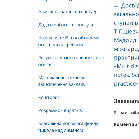
←
Досвід
Наявність вакантних посад
загальноо
ступенів
Додатковi освiтнi послуги
Т.Г.Шевч
Навчання осіб з особливими
Мадриді (
освітніми потребами
міжнарод
практичн
Результати моніторингу якості
освіти
«Multidis
notes. Sc
Матеріально-технічне
practice»
забезпечення закладу
Кошторис
Залишити
Розрахунок видатків
Ваша e-mail 
Благодійна допомога фонду
Коментар
“Школа над лиманом”