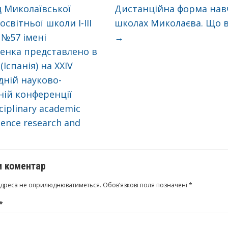
 Миколаївської
Дистанційна форма нав
світньої школи І-ІІІ
школах Миколаєва. Що 
 №57 імені
→
енка представлено в
Іспанія) на XXIV
ній науково-
ій конференції
ciplinary academic
ience research and
 коментар
адреса не оприлюднюватиметься.
Обов’язкові поля позначені
*
*