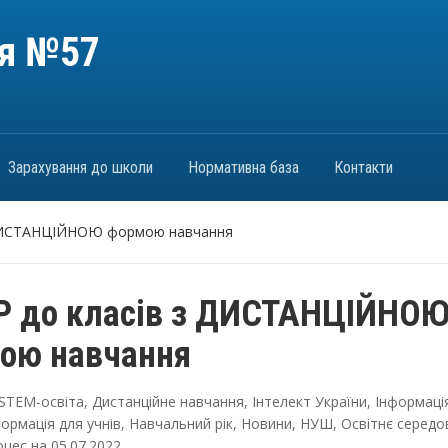
ія №57
Зарахування до школи
Нормативна база
Контакти
 ДИСТАНЦІЙНОЮ формою навчання
Р до класів з ДИСТАНЦІЙНО
ою навчання
STEM-освіта
,
Дистанційне навчання
,
Інтелект України
,
Інформаці
ормація для учнів
,
Навчальний рік
,
Новини
,
НУШ
,
Освітнє серед
оцес
на
05.07.2022
.