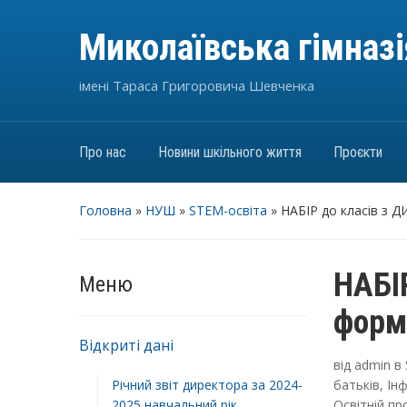
Миколаївська гімназ
імені Тараса Григоровича Шевченка
Про нас
Новини шкільного життя
Проєкти
Головна
»
НУШ
»
STEM-освіта
»
НАБІР до класів з
НАБІ
Меню
форм
Відкриті дані
від
admin
в
Річний звіт директора за 2024-
батьків
,
Інф
2025 навчальний рік
Освітній пр