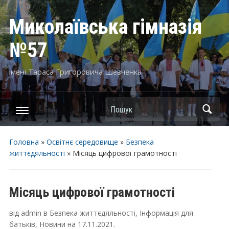
Миколаївська гімназія
№57
імені Тараса Григоровича Шевченка
Пошук
Головна
»
Освітнє середовище
»
Безпека
життєдяльності
»
Місяць цифрової грамотності
Місяць цифрової грамотності
від
admin
в
Безпека життєдяльності
,
Інформація для
батьків
,
Новини
на
17.11.2021
.