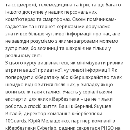
та соцмережі, телемедицина та ігри, та ще багато
іншого доступне у наших персональних
комп’ютерах та смартфонах. Своїм помічникам-
гаджетам та інтернет-сервісам ми доручаємо
знати все більше чутливої інформації про нас, але
не завжди розуміємо з якими загрозами можемо
зустрітися, бо злочинці та шахраї є не тільки у
реальному світі.
З цього курсу ви дізнаєтеся, як мінімізувати ризики
втрати вашої приватної, чутливої інформації. Як
попередити кібератаку або кібершахрайство та як
швидко відновитися після них, у випадку якщо
вони все ж таки сталися. Участь у серіалі взяли
експерти, для яких кібербезпека – це не тільки
робота, а спосіб життя. Ваші кіберняні. Якушев
Віталій, директор компанії з кібербезпеки
10Guards. Юрій Мелащенко, партнер компанії з
кібербезпеки Cyberlab, радник секретаря РНБО на