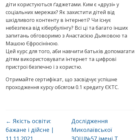
діти користуються ґаджетами. Ким є «друзі» у
соціальних мережах? Як захистити дітей від
шкідливого контенту в інтернеті? Чи існує
небезпека від кібербулінгу? Всі ці та багато інших
запитань обговоримо з Анастасією Дьяковою та
Машою Єфросініною.
Цей курс для того, аби навчити батьків допомагати
дітям використовувати інтернет та цифрові
пристрої безпечно і з користю.
Отримайте сертифікат, що засвідчує успішне
проходження курсу обсягом 0.1 кредиту ЄКТС.
←
Якість освіти:
Дослідження
бажане і дійсне |
Миколаївської
11.11.2021
ЗОШ№57 імені Т.