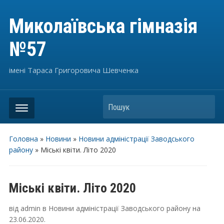
Миколаївська гімназія
№57
імені Тараса Григоровича Шевченка
Пошук
Головна
»
Новини
»
Новини адміністрації Заводського
району
»
Міські квіти. Літо 2020
Міські квіти. Літо 2020
від
admin
в
Новини адміністрації Заводського району
на
23.06.2020
.