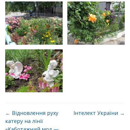
←
Відновлення руху
Інтелект України
→
катеру на лінії
«Каботажний мол —